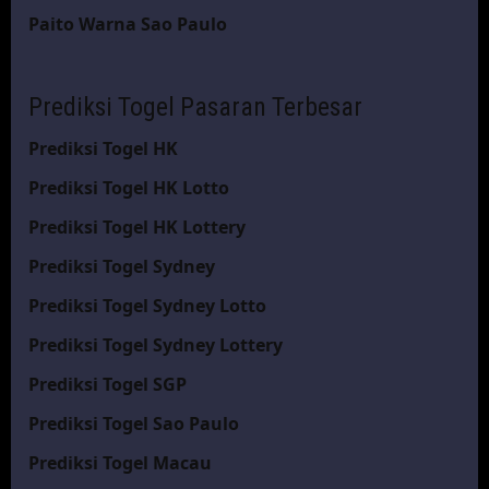
Paito Warna Sao Paulo
Prediksi Togel Pasaran Terbesar
Prediksi Togel HK
Prediksi Togel HK Lotto
Prediksi Togel HK Lottery
Prediksi Togel Sydney
Prediksi Togel Sydney Lotto
Prediksi Togel Sydney Lottery
Prediksi Togel SGP
Prediksi Togel Sao Paulo
Prediksi Togel Macau