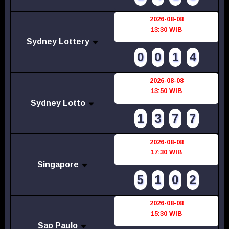
2026-08-08
13:30 WIB
Sydney Lottery
0
0
1
4
2026-08-08
13:50 WIB
Sydney Lotto
1
3
7
7
2026-08-08
17:30 WIB
Singapore
5
1
0
2
2026-08-08
15:30 WIB
Sao Paulo