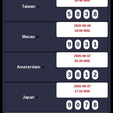
20.45 WIB
Taiwan
5
8
3
8
2026-08-08
19:00 WIB
Macau
9
0
3
1
2026-08-07
03:20 WIB
Amsterdam
3
8
1
2
2026-08-07
17:10 WIB
Japan
9
0
7
8