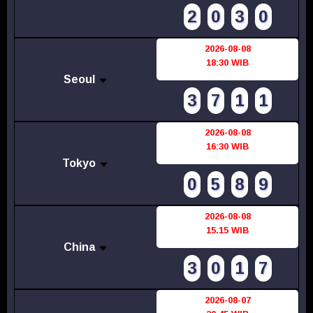
2
0
3
0
2026-08-08
18:30 WIB
Seoul
3
7
1
1
2026-08-08
16:30 WIB
Tokyo
0
5
8
9
2026-08-08
15.15 WIB
China
3
0
1
7
2026-08-07