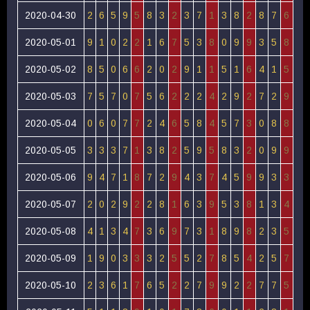
2020-04-30
2
6
5
9
5
8
3
2
3
7
1
3
8
2
8
7
6
2020-05-01
9
1
0
2
2
1
6
7
5
3
8
0
9
9
3
5
8
2020-05-02
8
5
0
6
6
2
0
2
9
1
1
5
1
6
4
1
5
2020-05-03
7
5
7
0
7
5
6
2
2
2
4
2
9
2
7
2
9
2020-05-04
0
6
0
7
7
2
4
6
5
8
4
5
7
3
0
8
8
2020-05-05
3
3
3
7
1
3
8
2
5
9
5
8
3
2
0
9
9
2020-05-06
9
4
7
1
8
7
2
9
4
3
7
4
5
9
9
3
3
2020-05-07
2
0
2
9
2
2
8
1
6
3
9
5
3
8
1
3
4
2020-05-08
4
1
3
4
7
3
6
9
7
3
1
8
9
8
2
3
5
2020-05-09
1
9
0
3
3
3
2
5
5
2
7
8
5
4
2
5
7
2020-05-10
2
3
6
1
7
6
5
2
2
7
9
9
2
2
7
7
5