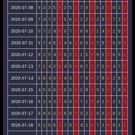
2020-07-08
6
3
3
5
8
2
5
7
7
5
3
5
2
7
0
2
2
2020-07-09
7
4
7
0
7
5
6
2
2
2
4
2
9
2
7
2
9
2020-07-10
0
7
2
4
6
0
7
7
6
6
3
1
4
5
1
6
7
2020-07-11
8
7
4
8
3
4
6
1
0
0
0
7
9
7
5
0
5
2020-07-12
8
2
5
4
9
6
2
8
1
5
6
9
5
5
6
5
2
2020-07-13
7
1
4
2
6
4
5
9
9
7
7
7
2
9
4
7
2
2020-07-14
0
8
4
0
4
4
3
7
7
6
4
7
8
6
2
6
8
2020-07-15
4
5
6
8
5
6
0
6
2
8
1
9
1
1
7
8
6
2020-07-16
8
3
4
3
7
4
0
4
7
1
8
4
1
5
2
1
3
2020-07-17
9
8
6
0
6
6
8
5
3
2
5
9
3
3
8
2
1
2020-07-18
6
1
5
6
2
7
0
7
4
1
5
7
1
8
9
1
1