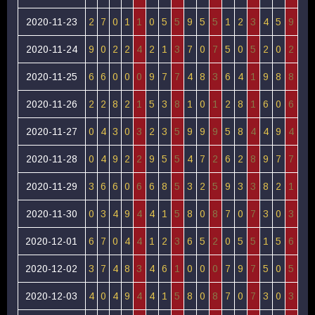
2020-11-23
2
7
0
1
1
0
5
5
9
5
5
1
2
3
4
5
9
2020-11-24
9
0
2
2
4
2
1
3
7
0
7
5
0
5
2
0
2
2020-11-25
6
6
0
0
0
9
7
7
4
8
3
6
4
1
9
8
8
2020-11-26
2
2
8
2
1
5
3
8
1
0
1
2
8
1
6
0
6
2020-11-27
0
4
3
0
3
2
3
5
9
9
9
5
8
4
4
9
4
2020-11-28
0
4
9
2
2
9
5
5
4
7
2
6
2
8
9
7
7
2020-11-29
3
6
6
0
6
6
8
5
3
2
5
9
3
3
8
2
1
2020-11-30
0
3
4
9
4
4
1
5
8
0
8
7
0
7
3
0
3
2020-12-01
6
7
0
4
4
1
2
3
6
5
2
0
5
5
1
5
6
2020-12-02
3
7
4
8
3
4
6
1
0
0
0
7
9
7
5
0
5
2020-12-03
4
0
4
9
4
4
1
5
8
0
8
7
0
7
3
0
3