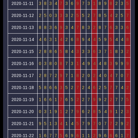
2020-11-11
3
8
3
4
7
3
6
9
7
3
1
8
9
8
2
3
5
2020-11-12
2
5
0
3
3
3
2
5
5
2
7
8
5
4
2
5
7
2020-11-13
8
8
3
6
9
3
4
7
8
3
2
8
7
6
3
3
6
2020-11-14
4
6
3
1
4
2
6
8
9
4
4
5
9
5
4
4
8
2020-11-15
2
8
8
6
5
8
4
3
3
3
6
3
7
1
8
3
2
2020-11-16
0
3
8
0
8
7
3
1
4
9
4
4
8
3
9
9
9
2020-11-17
2
8
7
2
9
7
1
8
2
0
2
4
0
4
7
0
7
2020-11-18
5
8
6
6
3
5
2
7
2
4
6
2
5
7
7
4
2
2020-11-19
1
6
6
1
7
6
5
2
2
7
9
9
2
2
7
7
5
2020-11-20
0
3
1
9
1
2
7
9
6
2
8
5
4
9
1
2
3
2020-11-21
9
5
1
3
4
1
4
5
7
9
7
0
7
7
2
9
2
2020-11-22
1
6
7
7
5
6
9
6
1
1
2
9
6
6
6
1
7