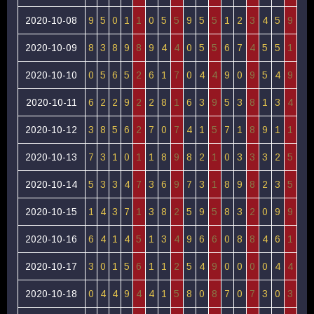
2020-10-08
9
5
0
1
1
0
5
5
9
5
5
1
2
3
4
5
9
2020-10-09
8
3
8
9
8
9
4
4
0
5
5
6
7
4
5
5
1
2020-10-10
0
5
6
5
2
6
1
7
0
4
4
9
0
9
5
4
9
2020-10-11
6
2
2
9
2
2
8
1
6
3
9
5
3
8
1
3
4
2020-10-12
3
8
5
6
2
7
0
7
4
1
5
7
1
8
9
1
1
2020-10-13
7
3
1
0
1
1
8
9
8
2
1
0
3
3
3
2
5
2020-10-14
5
3
3
4
7
3
6
9
7
3
1
8
9
8
2
3
5
2020-10-15
1
4
3
7
1
3
8
2
5
9
5
8
3
2
0
9
9
2020-10-16
6
4
1
4
5
1
3
4
9
6
6
0
8
8
4
6
1
2020-10-17
3
0
1
5
6
1
1
2
5
4
9
0
0
0
0
4
4
2020-10-18
0
4
4
9
4
4
1
5
8
0
8
7
0
7
3
0
3