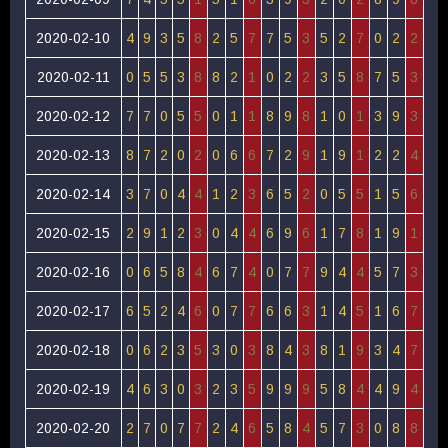
2020-02-10
4
9
3
5
8
2
5
7
7
5
3
5
2
7
0
2
2
2020-02-11
0
5
5
3
8
8
2
1
0
2
2
3
5
8
7
5
3
2020-02-12
7
7
0
5
5
0
1
1
8
9
8
1
0
1
3
9
3
2020-02-13
8
7
2
0
2
0
6
6
7
2
9
1
9
1
2
2
4
2020-02-14
3
7
0
4
4
1
2
3
6
5
2
0
5
5
1
5
6
2020-02-15
2
9
1
2
3
0
4
4
6
9
6
1
7
8
1
9
1
2020-02-16
0
6
5
8
4
6
7
4
0
7
7
9
4
4
5
7
3
2020-02-17
6
5
2
4
6
0
7
7
6
6
3
1
4
5
1
6
7
2020-02-18
0
6
2
3
5
3
0
3
8
4
3
8
1
9
3
4
7
2020-02-19
4
6
3
0
3
2
3
5
9
9
9
5
8
4
4
9
4
2020-02-20
2
7
0
7
7
2
4
6
5
8
4
5
7
3
0
8
8