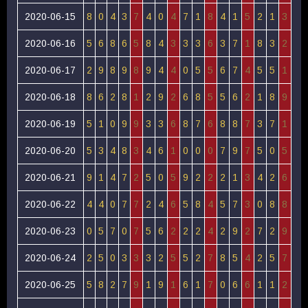
2020-06-15
8
0
4
3
7
4
0
4
7
1
8
4
1
5
2
1
3
2020-06-16
5
6
8
6
5
8
4
3
3
3
6
3
7
1
8
3
2
2020-06-17
2
9
8
9
8
9
4
4
0
5
5
6
7
4
5
5
1
2020-06-18
8
6
2
8
1
2
9
2
6
8
5
5
6
2
1
8
9
2020-06-19
5
1
0
9
9
3
3
6
8
7
6
8
8
7
3
7
1
2020-06-20
5
3
4
8
3
4
6
1
0
0
0
7
9
7
5
0
5
2020-06-21
9
1
4
7
2
5
0
5
9
2
2
2
1
3
4
2
6
2020-06-22
4
4
0
7
7
2
4
6
5
8
4
5
7
3
0
8
8
2020-06-23
0
5
7
0
7
5
6
2
2
2
4
2
9
2
7
2
9
2020-06-24
2
5
0
3
3
3
2
5
5
2
7
8
5
4
2
5
7
2020-06-25
5
8
2
7
9
1
9
1
6
1
7
0
6
6
1
1
2