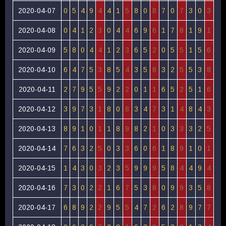
2020-04-07
0
5
4
9
4
4
1
5
8
0
8
7
0
7
3
0
3
2020-04-08
0
4
1
2
3
0
4
4
6
9
6
1
7
8
1
9
1
2020-04-09
5
8
0
4
4
1
2
3
6
5
2
0
5
5
1
5
6
2020-04-10
6
4
7
5
3
8
5
4
3
5
8
3
2
5
5
3
8
2020-04-11
2
7
9
5
5
9
2
2
0
1
1
6
5
2
5
1
6
2020-04-12
3
9
7
3
1
8
0
8
3
4
7
3
1
4
8
4
3
2020-04-13
8
9
1
0
1
1
8
9
8
2
1
0
3
3
3
2
5
2020-04-14
7
6
3
2
5
0
3
3
6
0
6
1
8
9
1
0
1
2020-04-15
1
4
3
0
3
2
3
5
9
9
9
5
8
4
4
9
4
2020-04-16
7
3
0
2
2
1
6
7
5
3
8
0
9
9
3
5
8
2020-04-17
6
8
9
2
2
9
5
5
4
7
2
6
2
8
9
7
7