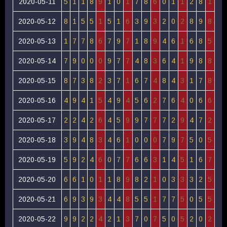
2020-05-11
5
1
1
8
9
1
0
1
7
8
6
0
1
1
2
8
1
2020-05-12
8
1
5
5
1
5
1
6
3
9
3
2
0
2
8
9
8
2020-05-13
1
7
7
8
6
7
9
7
1
8
9
4
6
1
6
8
5
2020-05-14
7
9
0
0
0
9
7
7
4
8
3
6
4
1
9
8
8
2020-05-15
8
7
3
8
2
3
7
1
6
7
4
8
4
3
1
7
8
2020-05-16
4
9
4
1
5
4
9
4
5
6
2
7
6
4
0
6
6
2020-05-17
2
2
4
2
6
4
5
9
9
7
7
7
2
9
4
7
2
2020-05-18
3
9
4
8
3
4
6
1
0
0
0
7
9
7
5
0
5
2020-05-19
5
9
2
4
6
0
7
7
6
6
3
1
4
5
1
6
7
2020-05-20
6
6
1
0
1
1
8
9
8
2
1
0
3
3
3
2
5
2020-05-21
6
9
3
9
3
4
4
8
5
5
1
7
7
5
0
5
5
2020-05-22
9
9
2
2
4
2
1
3
7
0
7
5
0
5
2
0
2