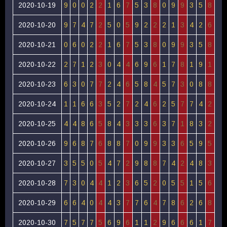
2020-10-19
9
0
0
2
2
1
6
7
5
3
8
0
9
9
3
5
8
2020-10-20
9
7
4
7
2
5
0
5
9
2
2
2
1
3
4
2
6
2020-10-21
0
6
0
2
2
1
6
7
5
3
8
0
9
9
3
5
8
2020-10-22
2
7
1
2
3
0
4
4
6
9
6
1
7
8
1
9
1
2020-10-23
6
3
0
7
7
2
4
6
5
8
4
5
7
3
0
8
8
2020-10-24
1
1
6
6
3
5
2
7
2
4
6
2
5
7
7
4
2
2020-10-25
4
4
8
6
5
8
4
3
3
3
6
3
7
1
8
3
2
2020-10-26
9
6
8
7
6
8
8
7
0
9
9
3
3
6
5
9
5
2020-10-27
3
5
5
0
5
4
7
2
9
8
8
7
4
2
4
8
3
2020-10-28
7
3
0
4
4
1
2
3
6
5
2
0
5
5
1
5
6
2020-10-29
6
6
4
0
4
4
3
7
7
6
4
7
8
6
2
6
8
2020-10-30
7
5
7
7
5
6
9
6
1
1
2
9
6
6
6
1
7