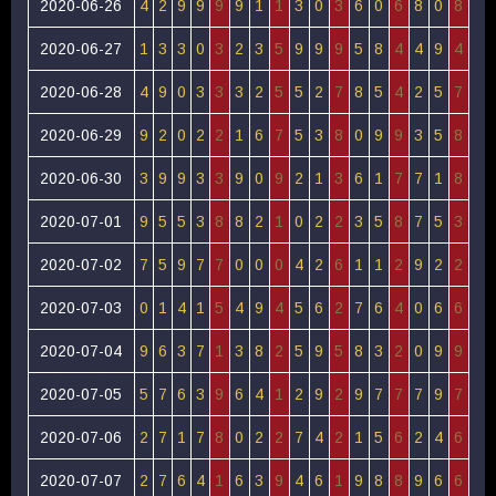
2020-06-26
4
2
9
9
9
9
1
1
3
0
3
6
0
6
8
0
8
2020-06-27
1
3
3
0
3
2
3
5
9
9
9
5
8
4
4
9
4
2020-06-28
4
9
0
3
3
3
2
5
5
2
7
8
5
4
2
5
7
2020-06-29
9
2
0
2
2
1
6
7
5
3
8
0
9
9
3
5
8
2020-06-30
3
9
9
3
3
9
0
9
2
1
3
6
1
7
7
1
8
2020-07-01
9
5
5
3
8
8
2
1
0
2
2
3
5
8
7
5
3
2020-07-02
7
5
9
7
7
0
0
0
4
2
6
1
1
2
9
2
2
2020-07-03
0
1
4
1
5
4
9
4
5
6
2
7
6
4
0
6
6
2020-07-04
9
6
3
7
1
3
8
2
5
9
5
8
3
2
0
9
9
2020-07-05
5
7
6
3
9
6
4
1
2
9
2
9
7
7
7
9
7
2020-07-06
2
7
1
7
8
0
2
2
7
4
2
1
5
6
2
4
6
2020-07-07
2
7
6
4
1
6
3
9
4
6
1
9
8
8
9
6
6