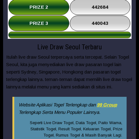
PRIZE 2
442684
PRIZE 3
440043
Live Draw Seoul Terbaru
Itulah live draw Seoul terpercaya serta tercepat. Selain Togel
Seoul, kita juga menyediakan live draw pasaran togel lain
seperti Sydney, Singapore, Hongkong dan pasaran togel
terlengkap lainnya. teman-teman dapat memilih live draw togel
lainnya melalui menu yang kami sediakan di situs ini.
Website Aplikasi Togel Terlengkap dan
99 Group
Terlengkap Serta Menu Populer Lainnya.
Seperti Live Draw Togel, Data Togel, Paito Warna,
Statistik Togel, Result Togel, Keluaran Togel, Prize
Togel, Rumus Togel & Masih Banyak Lagi.