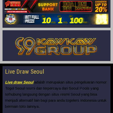
Live Draw Seoul
Live draw Seoul
adalah merupakan situs pengeluaran nomor
Togel Seoul resmi dan terpercaya dari Seoul Pools yang
terhubung langsung dengan situs resmi Seoul yang bisa
menjadi alternatif lain bagi para anda togelers Indonesia untuk
bermain toto lainnya.