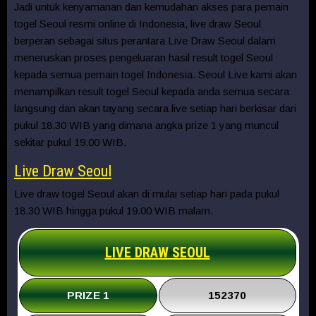
Jadi untuk kenyamanan dan kemudahan akses para pemain
togel Seoul resmi online di Indonesia, live draw Seoul
berperan sebagai situs perantara Live Draw Seoul dalam
meneruskan proses pengeluaran hasil result togel Seoul
kepada semua pemain togel Indonesia. Seoul Live kami akan
menampilkan result togel Seoul kepada anda semua secara
langsung dan akan tayang secara live setiap hari berkisar dari
pukul 18.30 WIB yang dimana angka prize 1 yang muncul
sekitar pukul 19.00 WIB.
Live Draw Seoul
Live draw togel Seoul akan di mulai setiap hari pada pukul
18.30 WIB hingga pukul 19.00 WIB malam.
LIVE DRAW SEOUL
PRIZE 1
152370