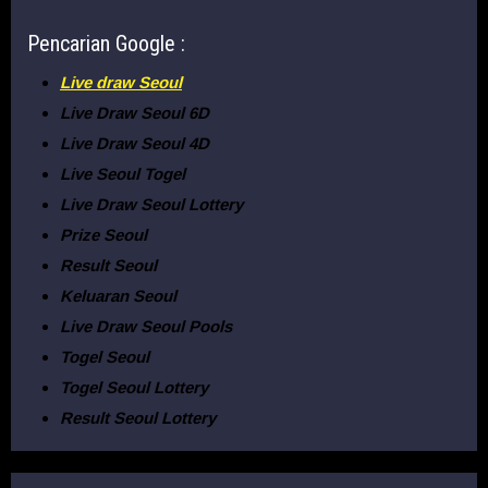
Pencarian Google :
Live draw Seoul
Live Draw Seoul 6D
Live Draw Seoul 4D
Live Seoul Togel
Live Draw Seoul Lottery
Prize Seoul
Result Seoul
Keluaran Seoul
Live Draw Seoul Pools
Togel Seoul
Togel Seoul Lottery
Result Seoul Lottery