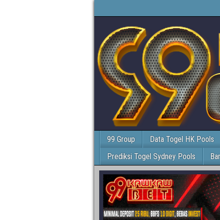
99 Group
Data Togel HK Pools
Prediksi Togel Sydney Pools
Ba