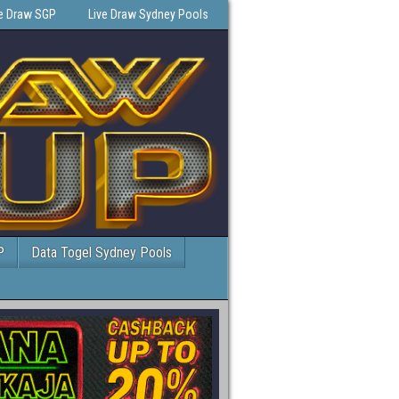
ve Draw SGP
Live Draw Sydney Pools
P
Data Togel Sydney Pools