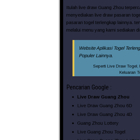
Itulah live draw Guang Zhou terperc
menyediakan live draw pasaran toge
pasaran togel terlengkap lainnya. t
melalui menu yang kami sediakan di s
Website Aplikasi Togel Terle
Populer Lainnya.
Seperti Live Draw Togel, 
Keluaran T
Pencarian Google :
Live Draw Guang Zhou
Live Draw Guang Zhou 6D
Live Draw Guang Zhou 4D
Guang Zhou Lottery
Live Guang Zhou Togel