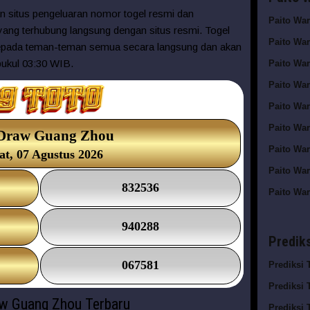
 situs pengeluaran nomor togel resmi dan
Paito Wa
ang terhubung langsung dengan situs resmi. Togel
Paito Wa
epada teman-teman semua secara langsung dan akan
 pukul 03:30 WIB.
Paito Wa
Paito Wa
Paito War
Paito War
Paito Wa
Paito Wa
Paito Wa
Prediks
Prediksi 
Prediksi 
aw Guang Zhou Terbaru
Prediksi 