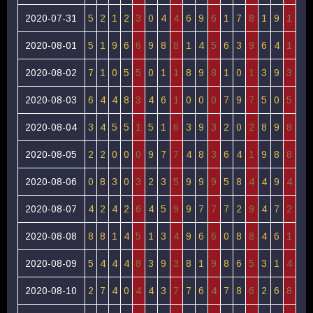
2020-07-31
5
2
1
2
3
0
4
4
6
9
6
1
7
8
1
9
1
2020-08-01
5
1
9
6
6
9
8
8
1
4
5
6
3
9
6
4
1
2020-08-02
7
1
0
5
5
0
1
1
8
9
8
1
0
1
3
9
3
2020-08-03
6
4
4
8
3
4
6
1
0
0
0
7
9
7
5
0
5
2020-08-04
3
4
5
5
1
5
1
6
3
9
3
2
0
2
8
9
8
2020-08-05
2
2
0
0
0
9
7
7
4
8
3
6
4
1
9
8
8
2020-08-06
0
8
3
0
3
2
3
5
9
9
9
5
8
4
4
9
4
2020-08-07
4
2
4
2
6
4
5
9
9
7
7
7
2
9
4
7
2
2020-08-08
8
8
1
4
5
1
3
4
9
6
6
0
8
8
4
6
1
2020-08-09
5
4
4
4
8
3
9
3
8
1
9
8
6
5
3
1
4
2020-08-10
2
7
4
0
4
4
3
7
7
6
4
7
8
6
2
6
8