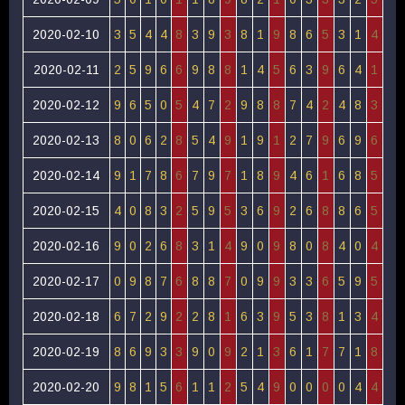
2020-02-10
3
5
4
4
8
3
9
3
8
1
9
8
6
5
3
1
4
2020-02-11
2
5
9
6
6
9
8
8
1
4
5
6
3
9
6
4
1
2020-02-12
9
6
5
0
5
4
7
2
9
8
8
7
4
2
4
8
3
2020-02-13
8
0
6
2
8
5
4
9
1
9
1
2
7
9
6
9
6
2020-02-14
9
1
7
8
6
7
9
7
1
8
9
4
6
1
6
8
5
2020-02-15
4
0
8
3
2
5
9
5
3
6
9
2
6
8
8
6
5
2020-02-16
9
0
2
6
8
3
1
4
9
0
9
8
0
8
4
0
4
2020-02-17
0
9
8
7
6
8
8
7
0
9
9
3
3
6
5
9
5
2020-02-18
6
7
2
9
2
2
8
1
6
3
9
5
3
8
1
3
4
2020-02-19
8
6
9
3
3
9
0
9
2
1
3
6
1
7
7
1
8
2020-02-20
9
8
1
5
6
1
1
2
5
4
9
0
0
0
0
4
4