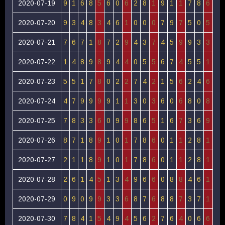
2020-07-19
9
1
6
8
5
6
0
6
2
8
1
9
1
1
7
8
6
2020-07-20
9
3
4
8
3
4
6
1
0
0
0
7
9
7
5
0
5
2020-07-21
7
6
7
1
8
7
2
9
4
3
7
4
5
9
9
3
3
2020-07-22
1
4
8
9
8
9
4
4
0
5
5
6
7
4
5
5
1
2020-07-23
5
5
1
7
8
0
2
2
7
4
2
1
5
6
2
4
6
2020-07-24
4
7
9
9
9
9
1
1
3
0
3
6
0
6
8
0
8
2020-07-25
7
8
3
3
6
0
9
9
8
6
5
1
6
7
3
6
9
2020-07-26
8
7
1
8
9
1
0
1
7
8
6
0
1
1
2
8
1
2020-07-27
2
1
1
8
9
1
0
1
7
8
6
0
1
1
2
8
1
2020-07-28
2
6
1
4
5
1
3
4
9
6
6
0
8
8
4
6
1
2020-07-29
0
9
0
9
9
3
3
6
8
7
6
8
8
7
3
7
1
2020-07-30
7
8
4
1
5
4
9
4
5
6
2
7
6
4
0
6
6