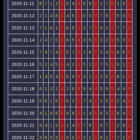
2020-11-11
8
7
1
2
3
0
4
4
6
9
6
1
7
8
1
9
1
2020-11-12
2
1
4
8
3
4
6
1
0
0
0
7
9
7
5
0
5
2020-11-13
7
1
6
1
7
6
5
2
2
7
9
9
2
2
7
7
5
2020-11-14
2
4
7
5
3
8
5
4
3
5
8
3
2
5
5
3
8
2020-11-15
7
4
7
4
2
5
7
3
1
6
7
2
4
6
6
6
3
2020-11-16
5
2
4
5
9
4
2
6
5
1
6
7
5
3
0
1
1
2020-11-17
1
4
9
4
4
8
9
8
3
1
4
3
6
9
8
1
9
2020-11-18
6
1
3
1
4
2
6
8
9
4
4
5
9
5
4
4
8
2020-11-19
5
6
1
6
7
0
2
2
7
4
2
1
5
6
2
4
6
2020-11-20
4
1
9
6
6
9
8
8
1
4
5
6
3
9
6
4
1
2020-11-21
9
4
1
3
4
1
4
5
7
9
7
0
7
7
2
9
2
2020-11-22
3
8
9
3
3
9
0
9
2
1
3
6
1
7
7
1
8