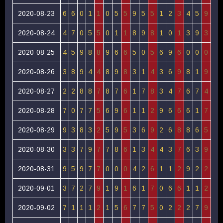
2020-08-23
6
6
0
1
1
0
5
5
9
5
5
1
2
3
4
5
9
2020-08-24
4
7
0
5
5
0
1
1
8
9
8
1
0
1
3
9
3
2020-08-25
4
5
9
8
8
9
6
6
5
0
5
6
9
6
0
0
0
2020-08-26
3
8
9
4
4
8
9
8
3
1
4
3
6
9
8
1
9
2020-08-27
2
2
8
8
7
8
7
6
1
7
8
3
4
7
6
7
4
2020-08-28
7
0
7
7
5
6
9
6
1
1
2
9
6
6
6
1
7
2020-08-29
9
3
8
3
2
5
9
5
3
6
9
2
6
8
8
6
5
2020-08-30
3
3
7
9
7
7
8
6
1
3
4
4
3
7
6
3
9
2020-08-31
9
5
9
7
7
0
0
0
4
2
6
1
1
2
9
2
2
2020-09-01
3
7
2
7
9
1
9
1
6
1
7
0
6
6
1
1
2
2020-09-02
7
1
1
1
2
1
5
6
7
7
5
0
2
2
2
7
9