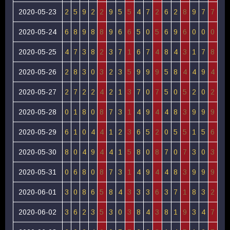
2020-05-23
2
5
9
2
2
9
5
5
4
7
2
6
2
8
9
7
7
2020-05-24
6
8
9
8
8
9
6
6
5
0
5
6
9
6
0
0
0
2020-05-25
4
7
3
8
2
3
7
1
6
7
4
8
4
3
1
7
8
2020-05-26
2
8
3
0
3
2
3
5
9
9
9
5
8
4
4
9
4
2020-05-27
2
7
2
2
4
2
1
3
7
0
7
5
0
5
2
0
2
2020-05-28
0
1
8
0
8
7
3
1
4
9
4
4
8
3
9
9
9
2020-05-29
6
1
0
4
4
1
2
3
6
5
2
0
5
5
1
5
6
2020-05-30
8
0
4
9
4
4
1
5
8
0
8
7
0
7
3
0
3
2020-05-31
0
6
8
0
8
7
3
1
4
9
4
4
8
3
9
9
9
2020-06-01
3
0
8
6
5
8
4
3
3
3
6
3
7
1
8
3
2
2020-06-02
3
6
2
3
5
3
0
3
8
4
3
8
1
9
3
4
7