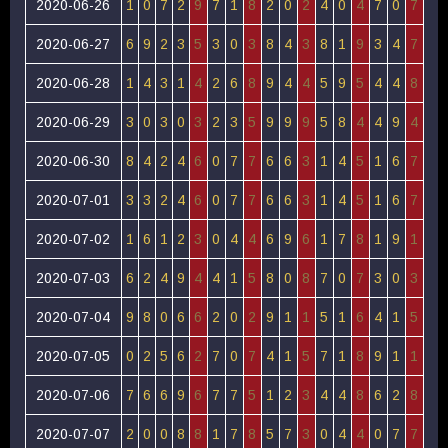
2020-06-26
1
0
7
2
9
7
1
8
2
0
2
4
0
4
7
0
7
2020-06-27
6
9
2
3
5
3
0
3
8
4
3
8
1
9
3
4
7
2020-06-28
1
4
3
1
4
2
6
8
9
4
4
5
9
5
4
4
8
2020-06-29
3
0
3
0
3
2
3
5
9
9
9
5
8
4
4
9
4
2020-06-30
8
4
2
4
6
0
7
7
6
6
3
1
4
5
1
6
7
2020-07-01
3
3
2
4
6
0
7
7
6
6
3
1
4
5
1
6
7
2020-07-02
1
6
1
2
3
0
4
4
6
9
6
1
7
8
1
9
1
2020-07-03
6
2
4
9
4
4
1
5
8
0
8
7
0
7
3
0
3
2020-07-04
9
8
0
6
6
2
0
2
9
1
1
5
1
6
4
1
5
2020-07-05
0
2
5
6
2
7
0
7
4
1
5
7
1
8
9
1
1
2020-07-06
7
6
6
9
6
7
7
5
1
2
3
4
4
8
6
2
8
2020-07-07
2
0
0
8
8
1
7
8
5
7
3
0
4
4
0
7
7