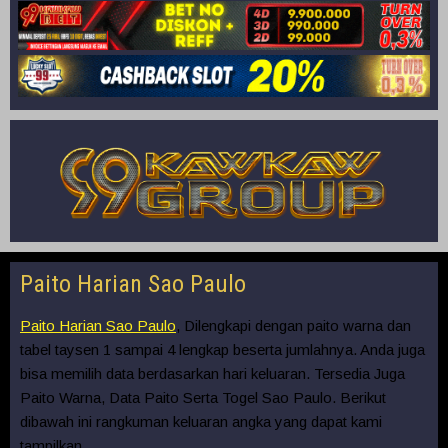
Paito Harian Sao Paulo
Paito Harian Sao Paulo
, Dilengkapi dengan paito warna dan
tabel taysen 1 sampai 4 lengkap beserta jumlahnya. Anda juga
bisa memilih data berdasarkan hari keluaran. Tersedia Juga
Paito Warna, Data Paito Serta Togel Sao Paulo. Berikut
dibawah ini rangkuman keluaran angka yang dapat kami
tampilkan.