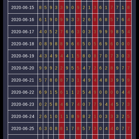
2020-06-15
8
5
9
3
3
9
0
9
2
1
3
6
1
7
7
1
8
2020-06-16
6
1
9
0
9
9
3
3
2
6
8
6
8
5
7
6
4
2020-06-17
4
0
5
2
7
6
6
3
0
3
3
9
9
9
8
5
4
2020-06-18
0
8
9
8
8
9
6
6
5
0
5
6
9
6
0
0
0
2020-06-19
4
3
4
9
4
4
1
5
8
0
8
7
0
7
3
0
3
2020-06-20
9
9
9
2
2
9
5
5
4
7
2
6
2
8
9
7
7
2020-06-21
5
7
8
0
8
7
3
1
4
9
4
4
8
3
9
9
9
2020-06-22
6
9
1
5
6
1
1
2
5
4
9
0
0
0
0
4
4
2020-06-23
0
2
5
8
4
6
7
4
0
7
7
9
4
4
5
7
3
2020-06-24
2
6
1
0
1
1
8
9
8
2
1
0
3
3
3
2
5
2020-06-25
6
3
0
8
8
1
7
8
5
7
3
0
4
4
0
7
7