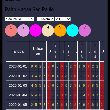
Paito Harian Sao Paulo
1
2
3
4
5
6
7
T
T
T
T
Keluar
Tanggal
J
s
J
s
J
s
J
s
J
an
1
2
3
4
2020-01-01
8
6
2
0
2
0
6
6
7
2
9
1
9
1
2
2
4
2020-01-02
3
4
8
6
5
8
4
3
3
3
6
3
7
1
8
3
2
2020-01-03
4
5
5
2
7
6
6
3
0
3
3
9
9
9
8
5
4
2020-01-04
6
4
0
8
8
1
7
8
5
7
3
0
4
4
0
7
7
2020-01-05
2
5
7
7
5
6
9
6
1
1
2
9
6
6
6
1
7