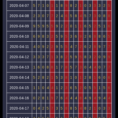
2020-04-07
5
7
1
0
1
1
8
9
8
2
1
0
3
3
3
2
5
2020-04-08
2
3
0
7
7
2
4
6
5
8
4
5
7
3
0
8
8
2020-04-09
9
5
9
5
5
9
2
2
0
1
1
6
5
2
5
1
6
2020-04-10
6
9
8
3
2
5
9
5
3
6
9
2
6
8
8
6
5
2020-04-11
4
0
9
2
2
9
5
5
4
7
2
6
2
8
9
7
7
2020-04-12
3
3
3
7
1
3
8
2
5
9
5
8
3
2
0
9
9
2020-04-13
1
6
0
8
8
1
7
8
5
7
3
0
4
4
0
7
7
2020-04-14
5
2
8
2
1
5
3
8
1
0
1
2
8
1
6
0
6
2020-04-15
1
1
0
4
4
1
2
3
6
5
2
0
5
5
1
5
6
2020-04-16
0
2
8
1
9
7
6
4
4
4
8
4
9
4
9
4
4
2020-04-17
0
4
2
5
7
3
5
8
8
5
4
8
2
1
0
3
3