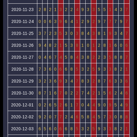
2020-11-23
2
8
2
1
3
2
2
4
9
3
3
5
5
1
4
3
7
2020-11-24
0
0
6
3
9
6
4
1
2
9
2
9
7
7
7
9
7
2020-11-25
3
7
2
3
5
3
0
3
8
4
3
8
1
9
3
4
7
2020-11-26
9
4
8
2
1
5
3
8
1
0
1
2
8
1
6
0
6
2020-11-27
0
4
6
7
4
5
8
4
3
8
2
2
3
5
8
8
7
2020-11-28
7
3
6
0
6
6
8
5
3
2
5
9
3
3
8
2
1
2020-11-29
3
2
3
6
9
3
4
7
8
3
2
8
7
6
3
3
6
2020-11-30
8
7
1
6
7
0
2
2
7
4
2
1
5
6
2
4
6
2020-12-01
0
2
6
5
2
6
1
7
0
4
4
9
0
9
5
4
9
2020-12-02
9
2
0
7
7
2
4
6
5
8
4
5
7
3
0
8
8
2020-12-03
6
5
6
0
6
6
8
5
3
2
5
9
3
3
8
2
1