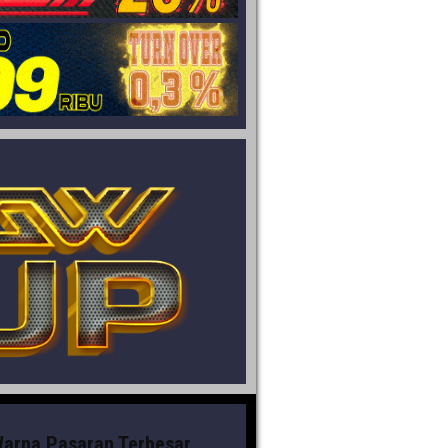
Warna Pasaran Terbesar