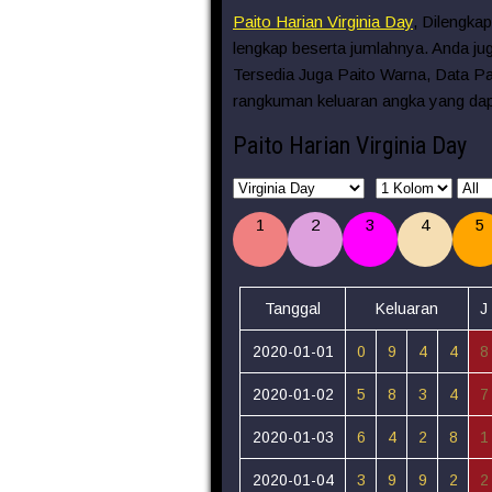
Paito Harian Virginia Day
, Dilengka
lengkap beserta jumlahnya. Anda jug
Tersedia Juga Paito Warna, Data Pai
rangkuman keluaran angka yang dap
Paito Harian Virginia Day
1
2
3
4
5
Tanggal
Keluaran
J
2020-01-01
0
9
4
4
8
2020-01-02
5
8
3
4
7
2020-01-03
6
4
2
8
1
2020-01-04
3
9
9
2
2