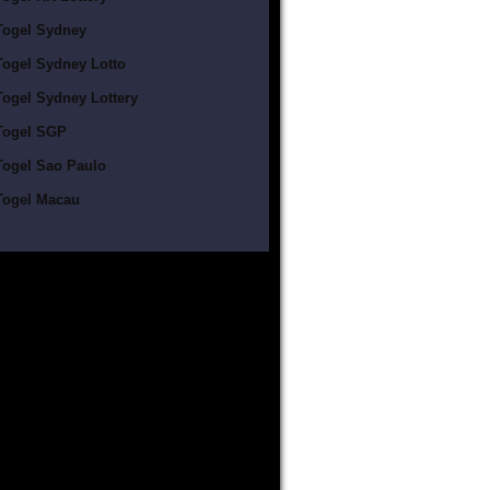
Togel Sydney
Togel Sydney Lotto
Togel Sydney Lottery
Togel SGP
Togel Sao Paulo
Togel Macau