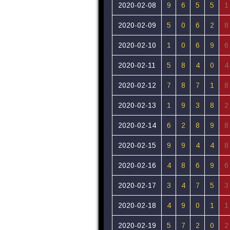
2020-02-08
9
6
5
5
1
2020-02-09
5
0
6
2
8
2020-02-10
1
0
6
9
6
2020-02-11
5
8
4
0
4
2020-02-12
7
8
7
1
8
2020-02-13
1
9
3
8
2
2020-02-14
6
2
8
9
8
2020-02-15
9
9
4
4
8
2020-02-16
4
8
6
9
6
2020-02-17
3
4
7
5
3
2020-02-18
4
9
0
1
1
2020-02-19
5
7
2
0
2