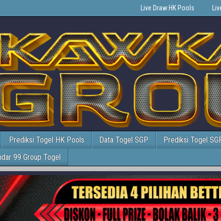
Live Draw HK Pools
Li
Prediksi Togel HK Pools
Data Togel SGP
Prediksi Togel SG
ndar 99 Group Togel