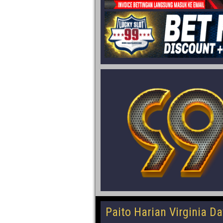
Paito Harian Virginia Da