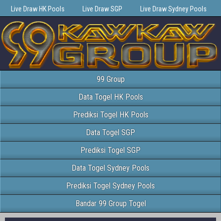
Live Draw HK Pools
Live Draw SGP
Live Draw Sydney Pools
99 Group
Data Togel HK Pools
Prediksi Togel HK Pools
Data Togel SGP
Prediksi Togel SGP
Data Togel Sydney Pools
Prediksi Togel Sydney Pools
Bandar 99 Group Togel