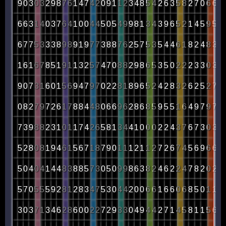
9
0
3
0
3
2
9
8
7
6
1
4
7
4
2
0
9
1
1
2
3
4
8
5
4
2
6
3
5
8
2
7
0
6
6
6
6
3
1
4
0
3
7
6
4
1
0
0
4
4
5
0
5
4
9
9
8
1
3
4
3
9
6
5
2
1
4
5
9
5
6
7
7
5
3
3
3
8
9
8
9
1
9
7
7
3
8
8
7
6
2
5
7
5
3
5
4
4
6
1
8
2
4
8
3
1
6
1
6
7
8
5
1
9
1
1
3
2
5
7
4
7
0
8
8
2
9
8
6
5
3
5
0
2
2
2
3
3
0
3
9
0
7
3
1
6
0
1
5
6
9
4
7
9
7
0
2
2
8
1
8
9
6
5
2
4
2
8
3
2
6
2
5
2
7
0
8
2
7
9
7
2
6
1
7
8
8
4
4
8
0
6
6
9
6
2
8
6
8
5
9
5
5
1
6
4
9
7
9
7
7
3
9
8
8
2
3
1
0
1
1
7
4
2
6
5
8
1
3
4
4
1
0
0
0
2
2
4
3
7
6
7
3
0
3
5
2
8
0
8
1
9
4
6
1
5
6
7
1
8
7
9
0
1
1
1
2
1
1
2
7
2
6
7
4
5
6
9
6
6
5
0
4
0
4
1
4
4
8
3
8
8
5
7
3
0
5
0
9
9
8
6
3
8
2
4
6
2
2
4
7
8
2
0
2
5
7
0
5
5
5
9
2
8
1
2
8
3
4
7
5
3
0
4
4
2
0
0
6
6
1
6
6
0
6
8
5
0
1
1
3
0
3
7
1
3
4
6
2
8
6
0
0
2
2
7
2
9
3
3
0
4
9
4
4
2
7
1
4
5
8
1
1
5
6