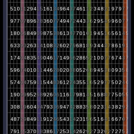
5
1
0
1
1
2
9
4
1
5
1
6
1
3
4
9
6
4
3
7
4
6
1
1
2
3
4
8
2
1
9
7
9
7
7
9
7
7
0
7
8
9
6
2
8
3
6
0
7
7
4
9
4
7
2
4
4
3
3
6
2
9
5
4
9
9
6
0
7
7
1
8
0
6
6
8
4
9
0
9
8
7
5
3
8
6
1
3
4
7
7
0
1
0
1
9
4
5
1
6
5
6
1
4
5
6
3
3
9
3
2
6
3
1
4
1
0
8
3
2
6
0
2
7
9
6
8
1
8
9
3
4
4
3
7
8
6
1
9
1
1
7
4
0
4
8
3
5
4
9
0
4
6
1
7
1
4
9
6
6
2
8
6
5
2
1
0
0
7
7
6
7
4
3
7
5
9
6
7
4
0
1
0
1
1
4
4
6
2
8
0
2
0
8
8
0
5
2
6
8
9
4
5
3
8
0
9
3
5
8
5
7
4
0
4
7
5
9
1
1
5
4
4
8
3
6
1
2
2
4
3
5
5
1
6
5
2
9
7
7
5
0
2
4
6
1
9
0
9
9
9
5
2
6
8
9
2
6
0
6
1
1
6
1
7
9
8
1
4
5
1
6
8
8
7
7
5
0
5
5
3
0
8
1
9
6
0
4
9
4
7
9
3
3
6
9
4
7
4
2
8
8
3
5
8
0
2
3
1
4
3
8
2
9
2
4
8
7
2
9
8
4
9
1
1
9
1
2
4
6
5
4
3
1
4
2
3
1
5
6
5
1
6
4
1
6
6
7
0
7
7
9
1
4
5
3
7
0
8
8
3
8
6
1
7
2
5
3
1
4
2
6
2
9
2
7
3
2
0
2
7
2
7
5
3