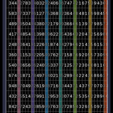
3
4
4
7
2
7
8
3
1
4
0
3
2
9
2
4
0
6
0
6
7
4
7
4
2
1
6
7
5
3
9
4
3
0
3
5
8
3
4
7
3
3
7
8
6
1
2
7
7
5
3
6
8
3
2
3
6
4
4
8
4
8
1
8
9
9
8
4
5
9
4
8
9
0
9
5
0
4
9
4
3
8
0
2
2
1
7
9
9
9
3
6
6
0
6
1
3
9
7
7
9
8
5
7
3
4
1
7
6
4
8
5
4
6
1
3
9
8
1
9
6
2
2
3
5
4
3
6
6
3
2
0
4
7
2
5
6
9
8
8
2
4
8
4
3
6
4
1
9
1
2
2
6
4
1
8
7
4
0
4
2
7
9
6
6
2
1
4
1
5
6
1
5
3
8
3
6
0
1
1
1
5
3
8
2
2
0
5
4
9
7
6
2
5
7
1
5
8
7
6
9
2
0
5
5
7
3
0
9
9
5
4
0
0
0
6
5
6
0
6
2
4
0
5
5
3
3
7
0
7
1
2
5
2
7
2
3
0
0
0
8
1
1
0
1
6
7
4
6
1
8
7
1
7
8
4
9
7
6
4
0
2
1
4
5
2
8
9
4
4
2
2
4
2
6
8
6
6
1
7
9
4
8
8
7
0
4
9
2
2
6
1
9
8
8
7
1
6
6
3
4
4
3
7
1
4
3
7
9
7
0
7
0
3
3
4
3
2
3
5
5
1
4
3
7
9
9
1
1
2
9
5
3
9
3
0
7
4
7
2
5
3
5
6
2
2
8
9
6
6
8
4
2
5
7
2
4
3
0
3
8
5
9
9
9
7
6
3
8
2
7
2
8
5
4
3
2
6
8
5
0
9
7
3
1