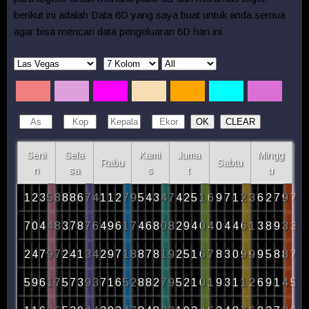
berikut ini adalah Data 6D yang saya buat untuk anda semua
agar bisa mencari data pengeluaran 6D hari ini :
Seni
Sela
Kami
Juma
Mingg
Rabu
Sabtu
n
sa
s
t
u
1
2
3
5
8
8
8
6
7
4
1
1
2
7
9
5
4
3
4
7
4
2
5
1
6
9
7
1
2
3
6
2
7
9
7
7
0
4
4
8
3
7
8
7
6
4
9
6
1
7
4
6
8
0
8
2
9
4
0
4
0
4
4
6
1
3
8
9
3
3
2
4
7
9
7
2
4
1
3
4
2
9
7
1
8
8
7
8
1
9
2
5
1
6
7
8
3
0
9
9
9
5
8
8
7
5
9
6
1
7
5
7
3
9
3
7
1
6
5
2
8
8
2
7
9
5
2
1
0
1
9
3
1
1
2
6
9
1
4
5