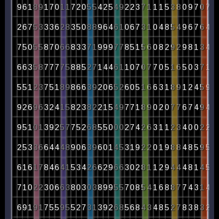
9
6
1
8
9
1
7
0
1
1
7
2
0
5
5
4
2
5
4
9
2
2
3
7
1
1
1
5
3
8
0
9
7
0
7
2
6
7
5
3
3
3
6
2
8
3
5
0
8
8
9
6
4
6
1
0
6
7
3
1
0
4
8
5
4
9
6
7
6
4
7
5
0
5
5
8
7
0
6
6
8
3
3
7
1
9
9
9
7
7
8
5
1
5
6
0
8
2
9
2
9
8
1
3
4
6
6
3
5
8
7
7
7
7
5
8
8
5
2
7
1
4
4
6
1
1
0
7
0
7
7
0
5
1
6
5
0
3
7
1
5
5
1
2
3
7
5
1
8
9
8
6
6
3
9
2
0
6
5
2
6
0
5
1
6
6
3
1
8
9
1
2
4
5
9
9
2
6
9
6
3
2
4
1
5
8
2
3
8
2
2
1
5
4
9
7
7
1
8
9
0
2
0
7
7
6
7
4
9
4
9
5
1
0
1
3
9
2
5
7
7
5
2
6
8
5
5
0
0
0
2
7
4
2
6
3
1
1
2
3
4
0
0
2
2
2
5
3
3
6
6
4
4
4
8
9
0
6
3
9
6
0
1
4
5
3
1
9
2
2
0
1
9
8
8
4
8
5
9
5
6
1
6
1
7
8
4
6
4
1
5
3
4
2
6
6
2
9
6
6
3
0
2
8
1
1
2
9
4
4
4
8
1
4
5
7
1
0
2
2
3
0
6
6
3
8
0
3
0
3
8
9
9
5
5
7
0
8
5
4
1
6
8
8
7
7
4
3
1
4
6
9
1
9
1
7
5
5
9
5
5
2
7
3
1
3
9
2
6
8
5
6
8
4
3
4
8
5
2
7
8
3
8
3
2