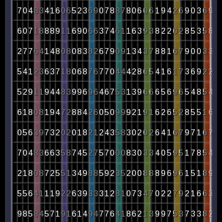
7
0
4
8
3
4
1
6
0
6
5
2
3
6
9
0
7
8
8
7
8
0
6
0
6
1
9
4
2
6
9
0
3
6
9
6
0
7
1
8
8
8
9
1
1
6
9
0
6
6
3
7
4
6
1
1
6
3
9
3
8
2
2
0
2
8
5
3
5
8
2
7
7
6
4
1
4
8
0
8
0
8
3
8
2
6
7
9
0
9
1
3
4
3
7
8
8
1
6
7
9
0
0
3
3
5
4
1
2
3
6
3
7
1
8
0
6
8
7
6
7
7
0
4
4
4
2
8
6
5
4
1
6
1
7
3
6
9
2
2
5
2
9
1
1
9
4
4
8
3
9
9
6
9
6
4
6
7
5
3
1
3
9
6
6
6
5
6
9
6
5
4
8
5
4
6
1
8
0
8
1
9
4
7
2
8
8
4
2
6
0
5
0
9
9
9
2
1
9
1
6
2
6
5
2
8
5
5
1
6
0
5
6
3
9
7
3
2
0
2
0
1
8
2
1
2
4
3
5
8
3
0
2
0
2
6
4
1
6
7
9
7
1
6
7
7
0
4
8
3
6
6
3
5
8
7
4
5
2
7
5
7
0
0
0
8
3
0
3
3
4
0
5
9
5
1
7
8
5
4
2
1
8
0
8
7
2
5
5
1
3
4
9
8
8
5
9
2
3
5
2
0
0
8
8
8
9
6
9
6
1
5
1
8
9
5
5
6
4
1
1
1
9
2
2
6
3
9
3
3
3
1
2
8
1
0
7
3
4
7
0
2
2
7
9
2
1
6
6
3
9
8
5
8
4
5
7
1
9
1
6
1
4
9
4
7
7
6
4
1
8
6
2
1
3
9
9
7
5
3
7
3
3
8
2