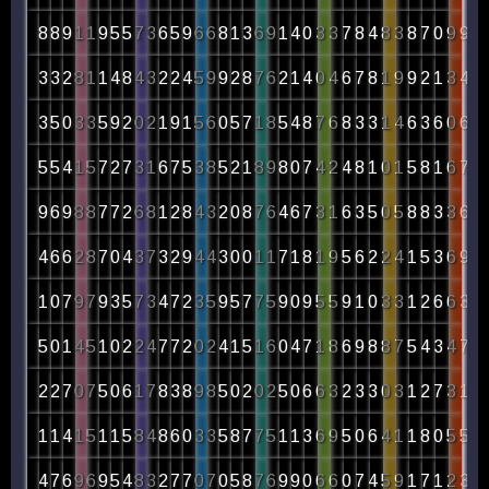
8
8
9
1
1
9
5
5
7
3
6
5
9
6
6
8
1
3
6
9
1
4
0
3
3
7
8
4
8
3
8
7
0
9
9
3
3
2
8
1
1
4
8
4
3
2
2
4
5
9
9
2
8
7
6
2
1
4
0
4
6
7
8
1
9
9
2
1
3
4
3
5
0
3
3
5
9
2
0
2
1
9
1
5
6
0
5
7
1
8
5
4
8
7
6
8
3
3
1
4
6
3
6
0
6
5
5
4
1
5
7
2
7
3
1
6
7
5
3
8
5
2
1
8
9
8
0
7
4
2
4
8
1
0
1
5
8
1
6
7
9
6
9
8
8
7
7
2
6
8
1
2
8
4
3
2
0
8
7
6
4
6
7
3
1
6
3
5
0
5
8
8
3
3
6
4
6
6
2
8
7
0
4
3
7
3
2
9
4
4
3
0
0
1
1
7
1
8
1
9
5
6
2
2
4
1
5
3
6
9
1
0
7
9
7
9
3
5
7
3
4
7
2
3
5
9
5
7
7
5
9
0
9
5
5
9
1
0
3
3
1
2
6
6
3
5
0
1
4
5
1
0
2
2
4
7
7
2
0
2
4
1
5
1
6
0
4
7
1
8
6
9
8
8
7
5
4
3
4
7
2
2
7
0
7
5
0
6
1
7
8
3
8
9
8
5
0
2
0
2
5
0
6
6
3
2
3
3
0
3
1
2
7
3
1
1
1
4
1
5
1
1
5
8
4
8
6
0
3
3
5
8
7
7
5
1
1
3
6
9
5
0
6
4
1
1
8
0
5
5
4
7
6
9
6
9
5
4
8
3
2
7
7
0
7
0
5
8
7
6
9
9
0
6
6
0
7
4
5
9
1
7
1
2
3