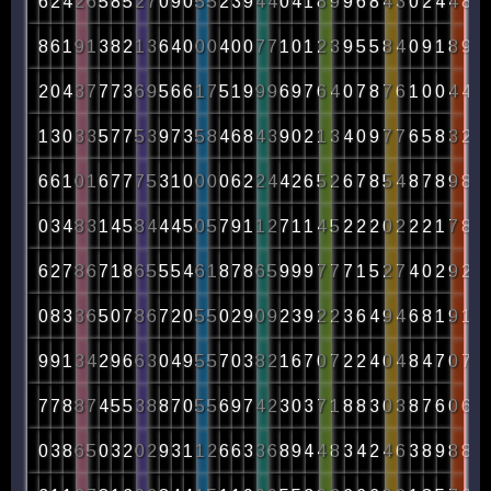
6
2
4
2
6
5
8
5
2
7
0
9
0
5
5
2
3
9
4
4
0
4
1
8
9
9
6
8
4
3
0
2
4
4
8
8
6
1
9
1
3
8
2
1
3
6
4
0
0
0
4
0
0
7
7
1
0
1
2
3
9
5
5
8
4
0
9
1
8
9
2
0
4
3
7
7
7
3
6
9
5
6
6
1
7
5
1
9
9
9
6
9
7
6
4
0
7
8
7
6
1
0
0
4
4
1
3
0
3
3
5
7
7
5
3
9
7
3
5
8
4
6
8
4
3
9
0
2
1
3
4
0
9
7
7
6
5
8
3
2
6
6
1
0
1
6
7
7
7
5
3
1
0
0
0
0
6
2
2
4
4
2
6
5
2
6
7
8
5
4
8
7
8
9
8
0
3
4
8
3
1
4
5
8
4
4
4
5
0
5
7
9
1
1
2
7
1
1
4
5
2
2
2
0
2
2
2
1
7
8
6
2
7
8
6
7
1
8
6
5
5
5
4
6
1
8
7
8
6
5
9
9
9
7
7
7
1
5
2
7
4
0
2
9
2
0
8
3
3
6
5
0
7
8
6
7
2
0
5
5
0
2
9
0
9
2
3
9
2
2
3
6
4
9
4
6
8
1
9
1
9
9
1
3
4
2
9
6
6
3
0
4
9
5
5
7
0
3
8
2
1
6
7
0
7
2
2
4
0
4
8
4
7
0
7
7
7
8
8
7
4
5
5
3
8
8
7
0
5
5
6
9
7
4
2
3
0
3
7
1
8
8
3
0
3
8
7
6
0
6
0
3
8
6
5
0
3
2
0
2
9
3
1
1
2
6
6
3
3
6
8
9
4
4
8
3
4
2
4
6
3
8
9
8
8