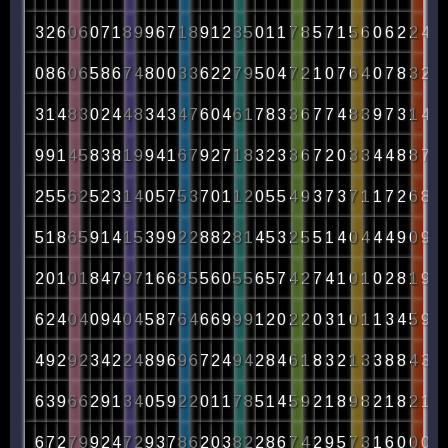
3
2
6
0
6
0
7
1
8
9
9
6
7
1
8
9
1
2
3
5
0
1
1
7
8
5
7
1
5
6
0
6
2
2
4
0
8
6
0
6
5
8
6
7
4
8
0
0
3
3
6
2
2
7
9
5
0
4
7
2
1
0
7
6
4
0
7
8
3
2
3
1
4
8
3
0
2
4
4
8
3
4
3
4
7
6
0
4
6
1
7
8
3
3
6
7
7
4
8
3
9
7
3
1
4
9
9
1
4
5
8
3
8
1
9
9
4
1
6
7
9
2
7
1
8
3
2
3
3
6
7
2
0
3
3
4
4
8
8
7
2
5
5
6
2
5
2
3
1
4
0
5
7
5
3
7
0
1
1
2
0
5
5
4
9
3
7
3
7
1
1
7
2
6
8
5
1
8
6
5
9
1
4
1
5
3
9
9
2
2
8
8
2
8
1
4
5
3
2
5
5
1
4
0
4
4
4
9
0
9
2
0
1
0
1
8
4
7
9
7
1
6
6
8
5
5
6
0
5
5
6
5
7
4
2
7
4
1
0
1
0
2
8
1
9
6
2
4
0
4
0
9
4
0
4
5
8
7
6
4
6
6
9
9
9
1
2
0
2
2
0
3
1
0
1
1
3
4
5
9
4
9
2
9
2
3
4
2
2
4
8
9
6
9
6
7
2
4
9
4
2
8
4
6
1
8
3
2
1
3
3
8
8
4
3
6
3
9
6
6
2
9
1
3
4
0
5
9
2
2
0
1
1
7
8
5
1
4
5
9
2
1
8
9
8
2
1
8
2
1
6
7
2
7
9
9
2
4
7
2
9
3
7
8
6
2
0
3
8
2
2
8
6
7
4
2
9
5
7
3
1
6
0
0
0