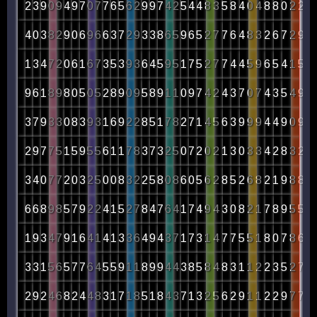
2
3
9
0
9
4
9
7
0
7
7
6
5
6
2
9
9
7
4
2
5
4
4
8
3
5
8
4
0
4
8
8
0
2
2
4
0
3
8
2
9
0
6
9
6
6
3
7
2
9
3
3
8
6
5
9
6
5
2
7
7
6
4
8
3
2
6
7
2
9
1
3
4
7
2
0
6
1
6
7
3
5
3
9
3
6
4
5
9
5
1
7
5
2
7
7
4
4
5
9
6
5
4
1
5
9
6
1
8
9
8
0
5
0
5
2
8
9
0
9
5
8
9
1
1
0
9
7
4
2
4
3
7
0
7
4
3
5
4
9
3
7
9
3
3
0
8
3
9
3
1
6
9
2
2
8
5
1
7
8
2
7
1
4
5
6
3
9
9
9
4
4
9
0
9
2
9
7
7
5
1
5
9
5
5
6
1
1
7
8
3
7
3
2
5
0
7
2
0
2
1
3
0
3
3
4
2
8
3
2
3
4
0
7
7
2
0
3
2
5
0
0
8
3
2
2
5
8
0
8
6
0
5
6
2
8
5
2
6
8
2
1
9
8
8
6
6
8
9
8
5
7
9
2
2
4
1
5
2
7
8
4
7
6
4
1
7
4
9
4
3
0
8
2
1
7
8
9
5
5
1
9
3
4
7
9
1
6
4
1
4
1
3
3
6
4
9
4
3
7
1
7
3
1
4
7
7
5
5
1
8
0
7
8
6
3
3
1
5
6
5
7
7
6
4
5
5
9
1
1
8
9
9
4
4
3
8
5
8
4
8
3
1
1
2
2
3
5
2
7
2
9
2
4
6
8
2
4
4
8
3
1
7
1
8
5
1
8
4
3
7
1
3
2
5
6
2
9
1
1
2
2
9
7
7