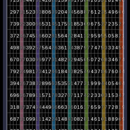
7
2
5
7
3
4
4
7
3
1
4
2
6
2
8
1
3
9
9
9
1
7
5
8
4
2
6
5
5
1
8
2
4
4
8
2
9
7
3
1
5
2
3
0
3
8
0
6
3
9
2
0
4
9
4
5
6
8
8
7
6
1
2
3
5
4
9
6
0
6
7
3
9
2
2
3
0
0
6
6
5
3
1
4
5
1
7
5
5
1
8
5
3
6
9
6
7
5
2
7
2
3
5
2
7
3
7
2
4
6
7
4
5
1
6
6
0
2
8
1
5
6
4
7
2
8
4
1
1
2
9
5
9
5
5
0
5
8
2
1
4
9
8
9
8
3
9
2
5
7
5
6
4
2
6
3
6
1
3
4
3
8
7
9
7
7
4
7
5
3
3
3
4
5
9
6
7
0
7
7
0
3
0
9
9
9
7
7
3
1
4
8
2
9
2
9
4
5
0
5
0
7
2
6
8
3
4
6
7
4
7
9
2
2
4
9
8
1
2
3
4
1
2
4
6
1
8
4
8
3
8
2
5
4
9
4
3
7
8
6
7
6
0
4
4
3
9
4
2
6
7
3
8
3
2
8
9
6
6
3
5
3
5
5
1
4
7
7
3
1
9
9
9
4
4
0
5
4
0
4
6
9
6
9
6
7
8
9
1
1
5
7
1
7
8
3
2
7
0
7
1
1
7
4
2
2
3
3
0
3
1
5
3
4
7
3
1
8
8
7
3
7
4
9
4
4
4
9
6
6
6
6
3
3
6
0
1
6
1
7
6
5
9
7
7
7
2
8
1
9
6
8
7
3
1
0
9
9
1
1
1
4
2
2
4
1
4
8
4
3
0
8
2
8
1
4
6
1
0
1
8
8
9
0
9