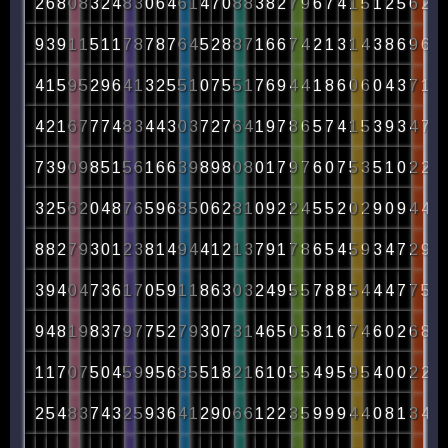
2
6
8
0
8
3
2
4
8
3
0
6
4
6
1
4
7
0
8
8
3
8
2
7
9
6
7
4
1
5
1
2
5
6
2
9
3
9
1
1
5
1
1
7
8
7
8
7
6
4
5
2
8
8
7
1
6
6
7
4
2
1
3
1
4
3
8
6
9
6
4
1
5
9
5
2
9
6
4
1
3
2
5
5
1
0
7
5
5
1
7
6
9
4
4
1
8
6
0
6
0
4
3
7
1
4
2
1
6
7
7
7
4
8
3
4
4
3
0
3
7
2
7
6
4
1
9
7
8
6
5
7
4
1
5
3
9
3
4
7
7
3
9
0
9
8
5
1
5
6
1
6
6
3
9
8
9
8
0
8
0
1
7
9
7
6
0
7
5
3
5
1
0
2
2
3
2
5
6
2
0
4
8
7
6
5
9
6
8
5
0
6
2
8
1
0
9
2
2
4
5
5
2
0
2
9
0
9
4
4
8
8
2
7
9
3
0
1
2
3
8
1
4
9
4
4
1
2
1
3
7
9
1
7
8
6
5
4
5
9
3
4
7
2
9
3
9
4
0
4
7
3
6
1
7
0
5
9
1
1
8
6
3
0
3
2
4
9
5
5
7
8
8
5
4
4
4
7
7
5
9
4
8
1
9
8
3
7
9
7
7
5
2
7
9
3
0
7
3
1
4
6
5
0
5
8
1
6
7
4
6
0
2
6
8
1
1
7
0
7
5
0
4
5
9
9
5
6
8
5
5
1
8
2
1
6
1
0
5
5
4
9
5
9
5
4
0
0
2
2
2
5
4
8
3
7
4
3
2
5
9
3
6
4
1
2
9
0
6
6
1
2
2
3
5
9
9
9
4
4
0
8
1
3
4