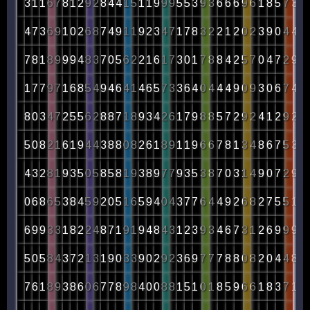
3
1
1
6
7
8
1
2
9
2
8
4
4
1
5
1
1
9
9
9
5
5
3
9
3
6
6
6
9
6
1
8
5
7
3
4
7
3
6
9
1
0
2
6
8
7
4
9
1
1
9
2
3
4
7
1
7
8
3
2
2
1
2
0
2
3
9
0
4
4
7
8
1
8
9
9
9
4
8
3
7
0
5
6
2
2
1
6
1
7
3
0
1
7
8
8
4
2
5
7
0
4
7
2
9
1
7
7
9
7
1
6
8
5
4
9
4
6
4
1
4
6
5
7
3
3
6
4
0
4
4
4
9
0
9
3
0
6
7
4
8
0
3
4
7
2
5
5
6
2
8
8
7
1
8
9
3
4
2
6
1
7
9
8
8
5
7
2
9
2
4
1
2
9
2
5
0
8
2
1
6
1
9
4
4
3
8
8
0
8
2
6
1
8
9
1
1
9
6
6
7
8
1
3
4
8
6
7
5
3
4
3
2
8
1
9
3
5
0
5
8
5
8
1
9
3
8
9
7
7
9
3
5
3
8
7
0
3
1
4
9
0
7
2
9
0
6
8
6
5
3
8
4
5
9
2
0
5
1
6
5
9
4
0
4
3
7
7
6
4
4
9
2
6
8
2
7
5
5
1
6
9
9
3
3
1
8
2
2
4
8
7
1
9
1
9
4
8
4
3
1
2
3
9
3
4
6
7
3
1
2
6
9
9
9
5
0
5
8
4
3
7
2
1
3
1
9
0
3
3
9
0
2
9
2
3
6
9
7
7
7
8
8
0
8
2
0
4
4
8
7
6
1
8
9
3
8
6
0
6
7
7
8
9
8
4
0
0
8
8
1
5
1
0
1
8
5
9
6
6
1
8
3
7
1