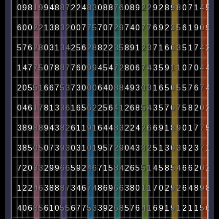
0
9
8
1
9
9
4
8
8
7
2
2
4
8
3
0
8
8
7
6
0
8
9
2
2
9
2
8
9
8
0
7
1
4
5
6
0
0
2
2
1
3
8
3
2
0
0
7
7
5
7
0
7
2
9
7
4
0
7
7
6
9
2
3
5
6
1
9
0
9
5
7
6
2
8
0
3
1
3
4
2
5
6
2
8
8
2
2
3
5
8
9
1
2
3
7
1
6
6
3
5
1
7
4
2
1
4
7
7
5
0
7
8
8
7
7
6
0
9
9
4
5
4
7
2
8
0
6
7
4
3
5
9
1
1
0
7
0
4
4
2
0
5
5
1
6
6
7
5
3
7
3
0
0
0
6
4
0
8
8
4
9
3
0
3
1
6
5
0
5
5
7
6
7
4
0
4
6
1
7
8
1
3
3
6
1
6
5
6
2
2
5
6
4
1
2
6
8
5
4
3
5
7
0
7
5
8
2
0
2
3
8
9
8
8
9
4
3
8
2
6
1
1
9
1
6
4
4
8
3
2
2
4
2
6
6
9
1
8
9
0
1
7
7
5
3
8
5
0
5
0
7
3
9
3
0
3
1
0
1
9
5
7
2
9
0
4
3
8
2
5
1
3
0
3
9
2
3
7
1
7
2
0
3
3
2
9
9
6
6
5
9
2
4
6
7
1
5
8
4
2
6
5
5
1
4
5
8
5
4
6
6
2
0
2
1
2
2
4
6
3
8
8
8
7
3
4
6
7
4
8
6
9
6
6
3
8
0
1
1
7
0
2
9
2
6
4
8
9
8
4
0
6
8
5
6
1
0
5
5
6
7
7
5
3
3
9
2
6
8
5
7
6
4
1
6
9
1
9
1
2
1
1
5
6