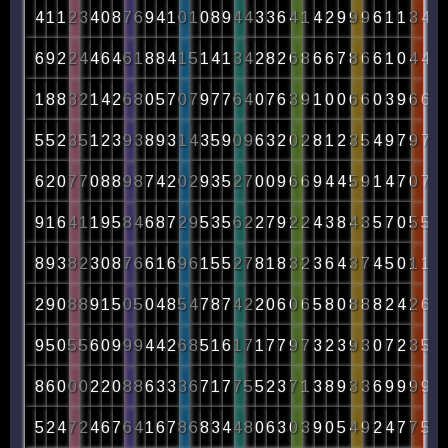
4
1
1
2
3
4
0
8
7
6
9
4
1
0
1
0
8
9
4
4
3
3
6
4
1
4
2
9
9
9
6
1
1
3
4
6
9
2
2
4
4
6
4
6
1
8
8
4
1
5
1
4
1
3
4
2
8
2
6
8
6
6
7
8
6
6
1
0
4
4
1
8
8
3
2
1
4
2
6
8
0
5
7
0
7
9
7
7
6
4
0
7
6
3
9
1
0
0
6
6
0
3
9
6
6
5
5
2
3
5
1
2
3
9
3
8
9
3
1
4
3
5
9
0
9
6
3
2
0
2
8
1
2
3
5
4
9
7
9
7
6
2
0
7
7
0
8
8
9
8
7
4
2
0
2
9
3
5
2
7
0
0
9
6
6
9
4
4
5
9
1
4
7
0
7
9
1
6
4
1
1
9
5
8
4
6
8
7
2
9
5
3
5
6
2
2
7
9
2
2
4
3
8
4
3
5
7
0
5
5
8
9
3
8
2
3
0
8
7
6
6
1
6
9
6
1
5
5
2
7
8
1
8
3
2
3
6
4
3
7
4
5
0
1
1
2
9
0
8
8
9
1
5
0
5
0
4
8
5
4
7
8
7
4
2
2
0
6
0
6
5
8
0
8
8
8
2
4
2
6
9
5
0
5
5
6
0
9
9
9
4
4
2
6
8
5
1
6
1
7
1
7
7
9
7
3
2
3
9
3
0
7
2
3
5
8
6
0
0
0
2
2
0
8
8
6
3
3
3
6
7
1
7
7
5
5
2
3
7
1
3
8
9
3
3
6
9
9
9
9
5
2
4
7
2
4
6
7
6
4
1
6
7
8
6
8
3
4
4
8
0
6
3
0
3
9
0
5
4
9
2
4
7
7
5