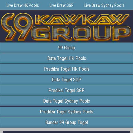
Live Draw HK Pools
Live Draw SGP
Live Draw Sydney Pools
99 Group
Data Togel HK Pools
Prediksi Togel HK Pools
Data Togel SGP
Prediksi Togel SGP
Data Togel Sydney Pools
Prediksi Togel Sydney Pools
Bandar 99 Group Togel