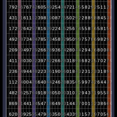
7
9
2
4
6
7
6
7
4
2
6
0
5
4
9
2
5
4
9
4
7
2
1
4
5
5
8
2
9
2
5
1
1
2
3
4
3
1
9
1
6
1
1
1
2
3
9
8
1
9
0
8
7
7
5
5
0
2
9
2
2
8
8
9
8
8
4
5
3
8
1
7
2
9
2
6
4
2
5
7
8
1
6
3
9
2
2
4
1
5
2
5
6
7
4
5
5
8
7
6
5
8
1
5
6
4
9
2
6
8
7
3
4
0
4
7
8
5
7
3
4
5
8
3
2
9
5
0
9
9
7
5
7
8
6
9
8
2
9
2
2
0
9
0
9
4
9
7
2
9
2
6
6
2
8
9
3
6
7
4
2
8
0
4
4
2
9
4
2
6
8
0
0
8
8
4
1
1
7
8
0
3
0
2
2
3
9
7
4
2
2
6
6
2
8
3
1
8
9
8
6
8
2
3
5
7
0
2
7
9
2
3
6
7
4
9
4
4
4
8
2
2
3
3
6
1
9
0
6
6
0
1
8
4
3
2
3
1
2
3
3
1
8
9
8
1
1
2
2
4
0
0
4
2
6
6
4
0
4
4
2
4
6
2
8
8
3
5
0
5
9
9
7
4
2
6
4
4
3
7
4
8
2
4
6
2
5
7
6
4
9
1
8
9
8
0
5
0
0
0
3
1
0
2
2
9
4
3
7
1
9
5
5
8
4
8
6
9
1
1
4
4
1
3
4
5
4
7
1
8
6
4
9
3
3
1
4
4
3
7
0
0
1
1
2
3
8
6
0
6
6
2
0
0
0
9
2
5
9
5
4
7
9
6
6
3
5
0
6
6
4
3
3
9
3
1
5
7
2
9
7
0
5
6
2