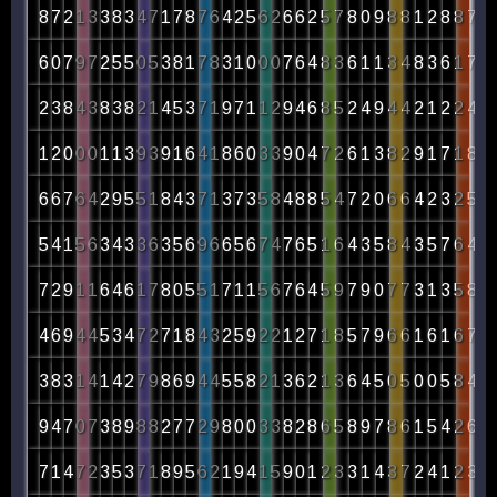
8
7
2
1
3
3
8
3
4
7
1
7
8
7
6
4
2
5
6
2
6
6
2
5
7
8
0
9
8
8
1
2
8
8
7
6
0
7
9
7
2
5
5
0
5
3
8
1
7
8
3
1
0
0
0
7
6
4
8
3
6
1
1
3
4
8
3
6
1
7
2
3
8
4
3
8
3
8
2
1
4
5
3
7
1
9
7
1
1
2
9
4
6
8
5
2
4
9
4
4
2
1
2
2
4
1
2
0
0
0
1
1
3
9
3
9
1
6
4
1
8
6
0
3
3
9
0
4
7
2
6
1
3
8
2
9
1
7
1
8
6
6
7
6
4
2
9
5
5
1
8
4
3
7
1
3
7
3
5
8
4
8
8
5
4
7
2
0
6
6
4
2
3
2
5
5
4
1
5
6
3
4
3
3
6
3
5
6
9
6
6
5
6
7
4
7
6
5
1
6
4
3
5
8
4
3
5
7
6
4
7
2
9
1
1
6
4
6
1
7
8
0
5
5
1
7
1
1
5
6
7
6
4
5
9
7
9
0
7
7
3
1
3
5
8
4
6
9
4
4
5
3
4
7
2
7
1
8
4
3
2
5
9
2
2
1
2
7
1
8
5
7
9
6
6
1
6
1
6
7
3
8
3
1
4
1
4
2
7
9
8
6
9
4
4
5
5
8
2
1
3
6
2
1
3
6
4
5
0
5
0
0
5
8
4
9
4
7
0
7
3
8
9
8
8
2
7
7
2
9
8
0
0
3
3
8
2
8
6
5
8
9
7
8
6
1
5
4
2
6
7
1
4
7
2
3
5
3
7
1
8
9
5
6
2
1
9
4
1
5
9
0
1
2
3
3
1
4
3
7
2
4
1
2
3