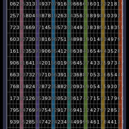
0
6
2
3
5
3
1
3
1
4
9
3
7
0
7
9
1
6
3
9
6
6
6
6
3
6
0
1
2
3
2
1
8
1
9
2
5
7
7
5
8
0
4
4
8
8
7
8
1
9
2
6
3
1
4
3
5
6
2
8
8
9
9
8
8
0
3
9
2
2
7
2
3
0
3
6
6
9
7
7
1
4
5
3
8
5
7
3
0
3
4
4
9
3
3
8
3
8
5
4
1
8
3
5
8
6
0
3
8
2
7
3
0
3
3
8
1
6
9
6
7
5
1
3
4
8
9
8
1
9
0
1
4
8
3
4
9
7
9
7
1
6
1
1
2
3
5
3
9
3
9
0
6
8
5
4
1
2
6
8
6
3
8
4
3
6
5
4
0
4
3
5
2
8
1
9
0
6
4
1
6
4
1
3
4
2
0
1
5
6
0
1
9
0
9
6
4
5
2
7
4
3
3
2
5
9
7
3
4
7
6
6
3
0
3
7
3
2
7
9
7
1
0
6
6
3
9
1
1
2
3
6
8
8
7
0
5
3
3
6
6
5
4
4
8
7
6
8
1
9
8
2
4
7
2
8
7
2
3
5
8
8
2
0
2
0
9
3
6
9
0
5
4
1
5
9
3
0
7
7
1
7
3
8
2
1
2
6
8
5
3
9
3
0
3
0
5
3
9
3
6
1
7
4
2
7
1
5
7
3
1
7
9
6
6
7
9
5
8
4
7
6
9
9
9
7
5
4
7
2
9
1
7
8
6
9
4
1
1
2
4
2
7
9
7
2
8
5
2
7
9
3
9
5
5
2
8
5
8
4
7
4
2
2
4
2
3
4
9
4
4
9
9
9
9
4
6
1
7
8
4
4
1
3
4