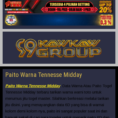
Paito Warna Tennesse Midday
Paito Warna Tennesse Midday
, Data Warna Atau Paito Togel
Tennesse Midday terbaru tarikan warna warni toto untuk
merumus jitu togel master. Silahkan berkreasi melalui tarikan
jitu disini. yang menayangkan data 6D yang bisa di warnai
kolom demi kolom nya, paito ini sangat populer saat ini dan
banyak sekali di cari para togeler untuk menarik paito 6D dan