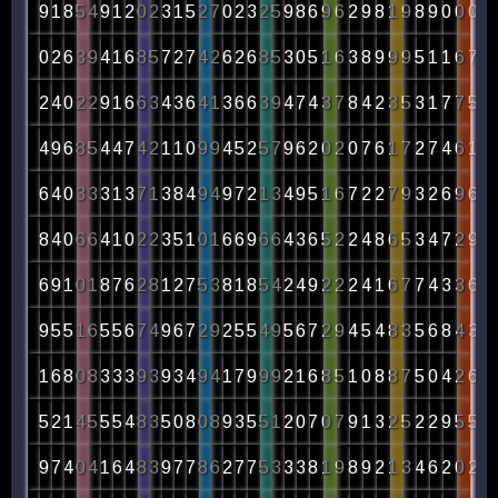
9
1
8
5
4
9
1
2
0
2
3
1
5
2
7
0
2
3
2
5
9
8
6
9
6
2
9
8
1
9
8
9
0
0
0
0
2
6
3
9
4
1
6
8
5
7
2
7
4
2
6
2
6
8
5
3
0
5
1
6
3
8
9
9
9
5
1
1
6
7
2
4
0
2
2
9
1
6
6
3
4
3
6
4
1
3
6
6
3
9
4
7
4
3
7
8
4
2
3
5
3
1
7
7
5
4
9
6
8
5
4
4
7
4
2
1
1
0
9
9
4
5
2
5
7
9
6
2
0
2
0
7
6
1
7
2
7
4
6
1
6
4
0
3
3
3
1
3
7
1
3
8
4
9
4
9
7
2
1
3
4
9
5
1
6
7
2
2
7
9
3
2
6
9
6
8
4
0
6
6
4
1
0
2
2
3
5
1
0
1
6
6
9
6
6
4
3
6
5
2
2
4
8
6
5
3
4
7
2
9
6
9
1
0
1
8
7
6
2
8
1
2
7
5
3
8
1
8
5
4
2
4
9
2
2
2
4
1
6
7
7
4
3
3
6
9
5
5
1
6
5
5
6
7
4
9
6
7
2
9
2
5
5
4
9
5
6
7
2
9
4
5
4
8
3
5
6
8
4
3
1
6
8
0
8
3
3
3
9
3
9
3
4
9
4
1
7
9
9
9
2
1
6
8
5
1
0
8
8
7
5
0
4
2
6
5
2
1
4
5
5
5
4
8
3
5
0
8
0
8
9
3
5
5
1
2
0
7
0
7
9
1
3
2
5
2
2
9
5
5
9
7
4
0
4
1
6
4
8
3
9
7
7
8
6
2
7
7
5
3
3
3
8
1
9
8
9
2
1
3
4
6
2
0
2