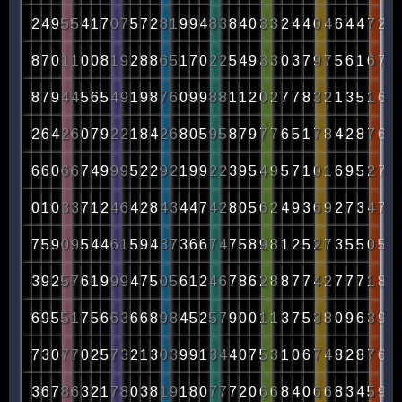
2
4
9
5
5
4
1
7
0
7
5
7
2
8
1
9
9
4
8
3
8
4
0
3
3
2
4
4
0
4
6
4
4
7
2
8
7
0
1
1
0
0
8
1
9
2
8
8
6
5
1
7
0
2
2
5
4
9
3
3
0
3
7
9
7
5
6
1
6
7
8
7
9
4
4
5
6
5
4
9
1
9
8
7
6
0
9
9
8
8
1
1
2
0
2
7
7
8
3
2
1
3
5
1
6
2
6
4
2
6
0
7
9
2
2
1
8
4
2
6
8
0
5
9
5
8
7
9
7
7
6
5
1
7
8
4
2
8
7
6
6
6
0
6
6
7
4
9
9
9
5
2
2
9
2
1
9
9
2
2
3
9
5
4
9
5
7
1
0
1
6
9
5
2
7
0
1
0
3
3
7
1
2
4
6
4
2
8
4
3
4
4
7
4
2
8
0
5
6
2
4
9
3
6
9
2
7
3
4
7
7
5
9
0
9
5
4
4
6
1
5
9
4
3
7
3
6
6
7
4
7
5
8
9
8
1
2
5
2
7
3
5
5
0
5
3
9
2
5
7
6
1
9
9
9
4
7
5
0
5
6
1
2
4
6
7
8
6
2
8
8
7
7
4
2
7
7
7
1
8
6
9
5
5
1
7
5
6
6
3
6
6
8
9
8
4
5
2
5
7
9
0
0
1
1
3
7
5
3
8
0
9
6
3
9
7
3
0
7
7
0
2
5
7
3
2
1
3
0
3
9
9
1
3
4
4
0
7
5
3
1
0
6
7
4
8
2
8
7
6
3
6
7
8
6
3
2
1
7
8
0
3
8
1
9
1
8
0
7
7
7
2
0
6
6
8
4
0
6
6
8
3
4
5
9