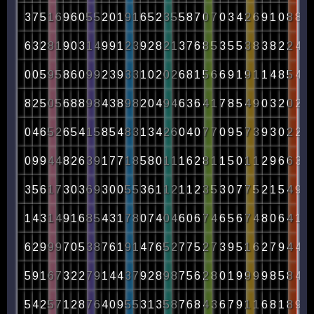
3
7
5
1
6
9
6
0
5
5
2
0
1
9
1
6
5
2
3
5
5
8
7
0
7
0
3
4
2
6
9
1
0
8
8
6
3
2
8
1
9
0
3
1
4
9
9
1
2
3
9
2
8
2
1
3
7
6
8
5
3
5
5
3
8
3
8
2
2
4
0
0
5
9
5
8
6
0
9
9
2
3
9
3
3
1
0
2
0
2
6
8
1
5
6
6
9
1
9
1
1
4
8
5
4
8
2
5
0
5
6
8
8
9
8
4
3
8
9
8
2
0
4
9
4
6
3
6
4
1
7
8
5
4
9
0
3
2
0
2
0
4
6
5
2
6
5
4
1
5
8
5
4
8
3
1
3
4
2
6
0
4
0
7
7
0
9
5
7
3
9
3
0
2
2
0
9
9
4
4
8
2
6
3
9
1
7
7
1
8
5
8
0
1
1
1
6
2
8
1
1
5
0
1
1
2
9
6
6
3
3
5
6
1
7
3
0
3
6
9
3
0
0
5
5
3
6
1
1
2
1
1
2
3
5
3
0
7
7
5
2
1
5
4
9
1
4
3
1
4
9
1
6
8
5
4
3
1
7
8
0
7
4
0
4
6
0
6
7
4
6
5
6
7
4
8
0
6
4
1
6
2
9
9
9
7
0
5
3
8
7
6
1
9
1
4
7
6
5
2
7
7
5
2
7
3
9
5
1
6
2
7
9
4
4
5
9
1
6
7
3
2
2
7
9
1
4
4
3
7
9
2
8
9
8
7
5
6
2
8
0
1
9
9
9
9
8
5
8
4
5
4
2
5
7
1
2
8
7
6
4
0
9
5
5
3
1
3
5
8
7
6
8
4
3
6
7
9
1
1
6
8
1
8
9