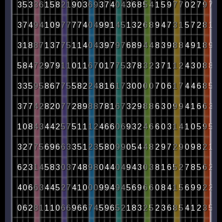
3
5
3
3
6
1
5
8
2
1
9
0
3
6
9
3
7
4
0
4
3
6
8
5
4
1
5
9
7
7
0
2
7
9
7
3
7
4
9
4
1
0
9
7
7
7
7
4
0
4
9
9
1
4
5
1
3
2
6
8
9
4
7
3
1
5
7
2
8
1
3
1
8
8
7
1
3
7
7
5
1
1
4
0
4
3
9
7
9
7
6
8
9
4
4
8
3
9
8
8
4
9
1
8
9
5
8
4
7
2
9
7
9
1
1
0
1
1
6
7
0
1
7
7
5
3
7
8
3
2
3
7
1
1
2
4
3
0
8
8
3
3
5
9
5
8
6
7
7
5
5
8
2
2
4
8
1
6
1
7
3
0
0
0
0
7
0
6
1
7
4
4
6
8
5
3
7
7
4
2
8
2
0
7
7
2
8
9
8
8
7
8
1
6
7
3
2
9
8
8
6
3
0
9
9
4
1
6
6
3
1
0
8
4
3
4
4
2
5
7
5
1
1
1
2
4
6
6
0
6
9
3
2
4
6
6
0
3
1
4
1
0
5
9
5
3
2
7
7
5
6
9
6
6
3
3
5
1
2
3
5
8
0
9
9
0
5
4
4
8
2
9
7
2
9
0
9
8
2
1
6
2
3
1
4
5
8
3
0
3
7
4
8
9
8
0
4
4
0
4
9
4
3
0
3
8
1
6
5
2
7
8
5
6
2
4
0
6
6
3
4
4
5
2
7
4
1
0
0
0
9
9
4
9
4
5
6
9
6
6
0
8
4
1
5
6
9
9
2
2
0
6
2
8
1
1
1
0
6
6
9
6
6
7
4
5
9
6
5
2
1
8
3
2
5
2
3
6
8
5
4
1
2
3
5