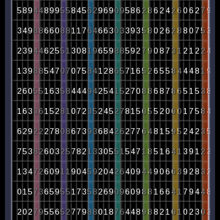
5
8
9
4
4
8
9
9
5
5
8
4
5
6
2
9
6
9
0
9
5
8
6
2
8
6
2
4
2
6
0
6
2
7
9
3
4
9
8
8
6
6
0
8
8
1
1
7
6
4
6
6
3
0
3
3
9
3
5
8
0
2
6
2
8
8
0
7
5
3
2
3
9
4
4
6
2
5
5
1
3
0
8
1
9
6
5
9
8
8
5
9
2
7
9
0
8
7
3
1
2
1
2
2
4
1
3
9
8
8
5
4
7
0
7
0
7
5
8
4
1
2
8
6
5
7
1
6
5
2
6
5
5
8
4
4
4
8
1
9
2
6
0
5
5
1
6
3
5
8
4
4
4
9
4
2
5
4
1
5
2
7
0
8
8
6
8
7
8
6
5
1
5
3
8
1
6
3
3
6
1
5
2
8
1
0
7
2
3
5
2
4
5
2
7
8
1
5
0
5
5
2
0
0
0
1
7
5
8
4
6
2
9
2
2
2
7
8
0
8
6
7
3
9
3
6
8
4
2
6
2
7
7
6
4
8
1
5
9
5
2
4
2
3
5
7
5
3
8
2
6
0
3
2
5
7
8
2
1
3
3
0
5
5
1
5
4
7
1
8
5
1
6
4
1
3
9
1
2
3
1
3
4
7
2
6
0
9
1
1
9
0
4
5
9
2
0
4
2
6
4
0
9
4
4
9
0
6
6
3
9
2
8
3
2
0
1
5
7
3
6
5
9
5
5
1
7
3
5
8
2
6
9
0
9
6
0
9
8
8
1
6
6
4
1
7
9
4
4
8
2
0
2
7
9
5
5
6
5
2
7
7
9
8
8
0
1
8
7
6
4
4
8
9
8
8
2
1
0
1
0
2
3
0
3