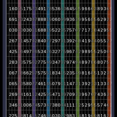
1
6
0
5
5
1
7
5
7
3
4
9
1
7
8
5
3
6
6
3
6
4
5
0
5
9
6
6
6
3
8
9
3
6
9
6
9
1
2
3
2
4
3
4
7
8
8
8
1
9
0
6
0
9
9
9
3
6
3
9
9
5
6
8
5
6
2
9
2
2
0
3
0
3
3
0
3
0
1
1
6
8
8
1
9
5
2
2
3
5
7
5
7
0
7
7
1
7
1
8
4
2
9
5
5
2
6
7
3
1
4
5
7
4
2
8
4
0
7
7
2
9
7
3
1
3
9
2
6
8
4
1
9
4
4
0
5
5
2
7
4
2
5
1
6
4
9
7
8
6
5
3
4
2
6
3
2
7
7
5
9
6
7
4
2
9
8
9
5
5
2
5
0
0
0
2
8
3
0
3
5
7
5
6
2
7
7
5
4
9
3
4
7
0
7
9
7
4
9
4
8
9
7
8
6
8
0
7
5
3
0
6
7
1
8
6
6
2
5
7
5
7
5
5
1
8
3
4
1
5
2
3
5
4
9
8
1
6
8
5
1
3
2
3
5
0
6
5
7
3
5
8
0
7
7
4
6
1
4
5
0
7
9
1
1
1
4
7
3
1
3
9
2
1
3
1
3
3
4
7
2
6
9
4
4
1
6
1
1
2
4
2
5
9
5
4
7
1
8
9
7
0
9
3
3
9
6
7
0
7
4
3
6
3
9
3
4
6
4
1
0
0
6
7
4
5
7
3
4
7
3
8
0
4
4
1
1
1
1
2
5
2
9
5
5
5
7
4
6
1
2
2
5
3
8
8
1
4
1
5
7
4
6
9
6
0
3
0
2
2
9
8
3
1
4
8
1
9
0
9
8
1
6
2
8