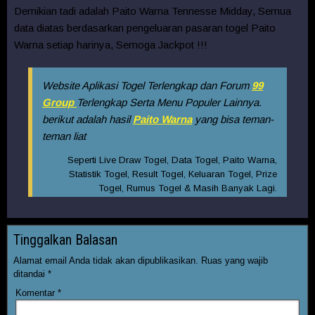
Demikian tadi adalah Paito Warna Tennesse Midday, Semua
data diatas berdasarkan pengeluaran pasaran togel Paito
Warna setiap harinya, Semoga Jackpot !!!
Website Aplikasi Togel Terlengkap dan Forum
99
Group
Terlengkap Serta Menu Populer Lainnya.
berikut adalah hasil
Paito Warna
yang bisa teman-
teman liat
Seperti Live Draw Togel, Data Togel, Paito Warna,
Statistik Togel, Result Togel, Keluaran Togel, Prize
Togel, Rumus Togel & Masih Banyak Lagi.
Tinggalkan Balasan
Alamat email Anda tidak akan dipublikasikan.
Ruas yang wajib
ditandai
*
Komentar
*