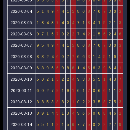
2020-03-04
5
1
4
9
4
4
1
5
8
0
8
7
0
7
3
0
3
2020-03-05
1
8
4
3
7
4
0
4
7
1
8
4
1
5
2
1
3
2020-03-06
9
7
1
6
7
0
2
2
7
4
2
1
5
6
2
4
6
2020-03-07
9
5
4
9
4
4
1
5
8
0
8
7
0
7
3
0
3
2020-03-08
8
3
2
4
6
0
7
7
6
6
3
1
4
5
1
6
7
2020-03-09
6
8
9
6
6
9
8
8
1
4
5
6
3
9
6
4
1
2020-03-10
6
0
2
1
3
2
2
4
9
3
3
5
5
1
4
3
7
2020-03-11
6
0
2
7
9
1
9
1
6
1
7
0
6
6
1
1
2
2020-03-12
3
8
5
3
8
8
2
1
0
2
2
3
5
8
7
5
3
2020-03-13
8
9
1
4
5
1
3
4
9
6
6
0
8
8
4
6
1
2020-03-14
5
5
1
1
2
1
5
6
7
7
5
0
2
2
2
7
9