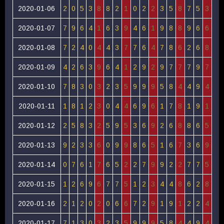
2020-01-06
2
0
5
3
8
8
2
1
0
2
2
3
5
8
7
5
3
2020-01-07
7
9
6
4
1
6
3
9
4
6
1
9
8
8
9
6
6
2020-01-08
7
2
4
0
4
4
3
7
7
6
4
7
8
6
2
6
8
2020-01-09
4
2
6
3
9
6
4
1
2
9
2
9
7
7
7
9
7
2020-01-10
7
8
3
0
3
2
3
5
9
9
9
5
8
4
4
9
4
2020-01-11
1
8
1
2
3
0
4
4
6
9
6
1
7
8
1
9
1
2020-01-12
2
5
8
3
2
5
9
5
3
6
9
2
6
8
8
6
5
2020-01-13
9
2
3
3
6
0
9
9
8
6
5
1
6
7
3
6
9
2020-01-14
0
7
6
1
7
6
5
2
2
7
9
9
2
2
7
7
5
2020-01-15
1
2
6
9
6
7
7
5
1
2
3
4
4
8
6
2
8
2020-01-16
2
1
2
0
2
0
6
6
7
2
9
1
9
1
2
2
4
2020-01-17
7
1
3
0
3
2
3
5
9
9
9
5
8
4
4
9
4