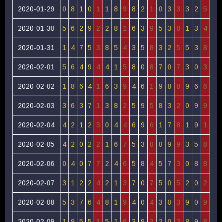
2020-01-29
0
8
1
0
1
1
8
9
8
2
1
0
3
3
3
2
5
2020-01-30
5
6
2
9
2
2
8
1
6
3
9
5
3
8
1
3
4
2020-01-31
1
4
7
5
3
8
5
4
3
5
8
3
2
5
5
3
8
2020-02-01
5
6
4
9
4
4
1
5
8
0
8
7
0
7
3
0
3
2020-02-02
1
8
6
4
1
6
3
9
4
6
1
9
8
8
9
6
6
2020-02-03
3
6
3
7
1
3
8
2
5
9
5
8
3
2
0
9
9
2020-02-04
4
2
1
2
3
0
4
4
6
9
6
1
7
8
1
9
1
2020-02-05
4
2
0
2
2
1
6
7
5
3
8
0
9
9
3
5
8
2020-02-06
0
4
0
7
7
2
4
6
5
8
4
5
7
3
0
8
8
2020-02-07
3
1
2
2
4
2
1
3
7
0
7
5
0
5
2
0
2
2020-02-08
5
3
7
6
4
8
1
9
4
0
4
3
0
3
9
0
9
2020-02-09
1
9
5
5
1
5
1
6
3
9
3
2
0
2
8
9
8