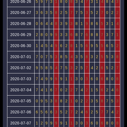
2020-06-26
5
9
7
3
1
8
0
8
3
4
7
3
1
4
8
4
3
2020-06-27
3
6
3
5
8
2
5
7
7
5
3
5
2
7
0
2
2
2020-06-28
0
6
4
4
8
3
9
3
8
1
9
8
6
5
3
1
4
2020-06-29
2
8
0
9
9
3
3
6
8
7
6
8
8
7
3
7
1
2020-06-30
1
4
5
4
9
6
2
8
1
5
6
9
5
5
6
5
2
2020-07-01
7
0
7
5
3
8
5
4
3
5
8
3
2
5
5
3
8
2020-07-02
9
5
8
5
4
7
5
3
2
5
7
4
2
6
5
2
7
2020-07-03
7
4
9
9
9
9
1
1
3
0
3
6
0
6
8
0
8
2020-07-04
7
4
1
6
7
0
2
2
7
4
2
1
5
6
2
4
6
2020-07-05
0
9
5
3
8
8
2
1
0
2
2
3
5
8
7
5
3
2020-07-06
6
5
6
6
3
5
2
7
2
4
6
2
5
7
7
4
2
2020-07-07
1
2
9
9
9
9
1
1
3
0
3
6
0
6
8
0
8