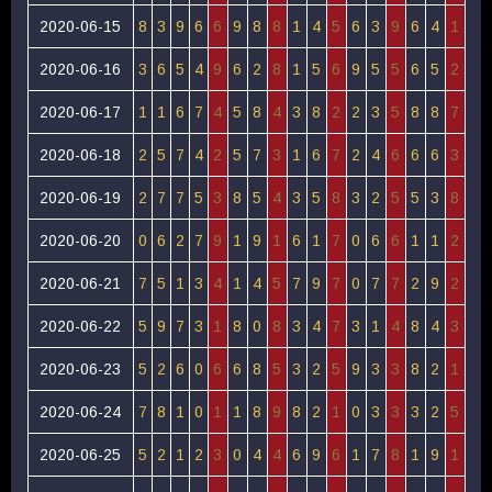
2020-06-15
8
3
9
6
6
9
8
8
1
4
5
6
3
9
6
4
1
2020-06-16
3
6
5
4
9
6
2
8
1
5
6
9
5
5
6
5
2
2020-06-17
1
1
6
7
4
5
8
4
3
8
2
2
3
5
8
8
7
2020-06-18
2
5
7
4
2
5
7
3
1
6
7
2
4
6
6
6
3
2020-06-19
2
7
7
5
3
8
5
4
3
5
8
3
2
5
5
3
8
2020-06-20
0
6
2
7
9
1
9
1
6
1
7
0
6
6
1
1
2
2020-06-21
7
5
1
3
4
1
4
5
7
9
7
0
7
7
2
9
2
2020-06-22
5
9
7
3
1
8
0
8
3
4
7
3
1
4
8
4
3
2020-06-23
5
2
6
0
6
6
8
5
3
2
5
9
3
3
8
2
1
2020-06-24
7
8
1
0
1
1
8
9
8
2
1
0
3
3
3
2
5
2020-06-25
5
2
1
2
3
0
4
4
6
9
6
1
7
8
1
9
1