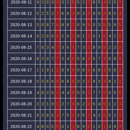
2020-08-11
9
2
0
3
3
3
2
5
5
2
7
8
5
4
2
5
7
2020-08-12
5
2
5
2
7
6
6
3
0
3
3
9
9
9
8
5
4
2020-08-13
3
0
8
7
6
8
8
7
0
9
9
3
3
6
5
9
5
2020-08-14
9
2
0
6
6
2
0
2
9
1
1
5
1
6
4
1
5
2020-08-15
7
6
3
4
7
3
6
9
7
3
1
8
9
8
2
3
5
2020-08-16
8
2
0
7
7
2
4
6
5
8
4
5
7
3
0
8
8
2020-08-17
1
1
9
1
1
9
9
9
0
6
6
6
6
3
5
6
2
2020-08-18
0
0
6
0
6
6
8
5
3
2
5
9
3
3
8
2
1
2020-08-19
4
6
3
9
3
4
4
8
5
5
1
7
7
5
0
5
5
2020-08-20
3
3
1
9
1
2
7
9
6
2
8
5
4
9
1
2
3
2020-08-21
9
3
8
5
4
7
5
3
2
5
7
4
2
6
5
2
7
2020-08-22
4
8
0
5
5
0
1
1
8
9
8
1
0
1
3
9
3