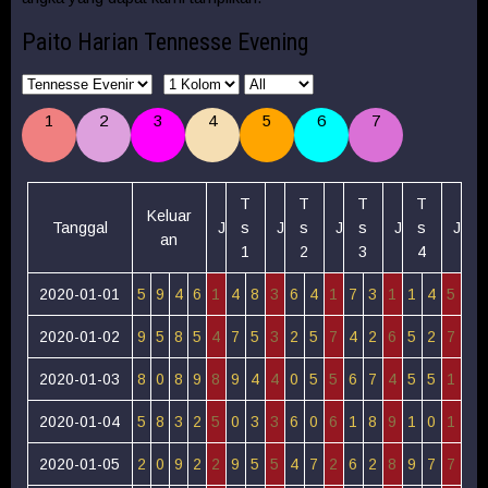
Paito Harian Tennesse Evening
1
2
3
4
5
6
7
T
T
T
T
Keluar
Tanggal
J
s
J
s
J
s
J
s
J
an
1
2
3
4
2020-01-01
5
9
4
6
1
4
8
3
6
4
1
7
3
1
1
4
5
2020-01-02
9
5
8
5
4
7
5
3
2
5
7
4
2
6
5
2
7
2020-01-03
8
0
8
9
8
9
4
4
0
5
5
6
7
4
5
5
1
2020-01-04
5
8
3
2
5
0
3
3
6
0
6
1
8
9
1
0
1
2020-01-05
2
0
9
2
2
9
5
5
4
7
2
6
2
8
9
7
7