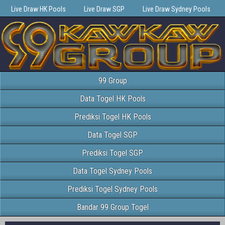
Live Draw HK Pools
Live Draw SGP
Live Draw Sydney Pools
99 Group
Data Togel HK Pools
Prediksi Togel HK Pools
Data Togel SGP
Prediksi Togel SGP
Data Togel Sydney Pools
Prediksi Togel Sydney Pools
Bandar 99 Group Togel