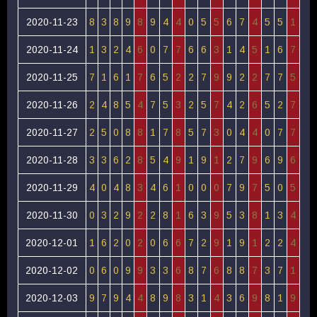
2020-11-23
8
3
8
9
8
9
4
4
0
5
5
6
7
4
5
5
1
2020-11-24
1
3
2
4
6
0
7
7
6
6
3
1
4
5
1
6
7
2020-11-25
7
1
6
1
7
6
5
2
2
7
9
9
2
2
7
7
5
2020-11-26
2
4
8
5
4
7
5
3
2
5
7
4
2
6
5
2
7
2020-11-27
2
5
0
8
8
1
7
8
5
7
3
0
4
4
0
7
7
2020-11-28
3
3
6
2
8
5
4
9
1
9
1
2
7
9
6
9
6
2020-11-29
4
0
4
8
3
4
6
1
0
0
0
7
9
7
5
0
5
2020-11-30
0
3
2
9
2
2
8
1
6
3
9
5
3
8
1
3
4
2020-12-01
1
6
2
0
2
0
6
6
7
2
9
1
9
1
2
2
4
2020-12-02
0
6
0
9
9
3
3
6
8
7
6
8
8
7
3
7
1
2020-12-03
9
7
9
4
4
8
9
8
3
1
4
3
6
9
8
1
9