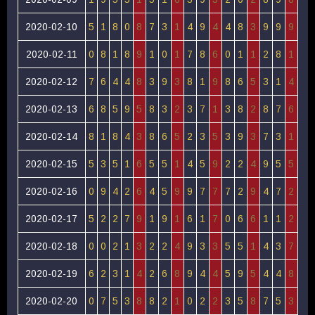
2020-02-10
5
1
8
0
8
7
3
1
4
9
4
4
8
3
9
9
9
2020-02-11
0
8
1
8
9
1
0
1
7
8
6
0
1
1
2
8
1
2020-02-12
7
6
4
4
8
3
9
3
8
1
9
8
6
5
3
1
4
2020-02-13
6
8
5
9
5
8
3
2
3
7
1
3
8
2
8
7
6
2020-02-14
8
1
8
4
3
8
6
5
2
3
5
3
9
3
7
3
1
2020-02-15
5
3
5
1
6
5
5
1
4
5
9
2
2
4
9
5
5
2020-02-16
0
9
4
2
6
4
5
9
9
7
7
7
2
9
4
7
2
2020-02-17
5
2
2
7
9
1
9
1
6
1
7
0
6
6
1
1
2
2020-02-18
0
0
2
1
3
2
2
4
9
3
3
5
5
1
4
3
7
2020-02-19
6
2
3
1
4
2
6
8
9
4
4
5
9
5
4
4
8
2020-02-20
0
7
5
3
8
8
2
1
0
2
2
3
5
8
7
5
3