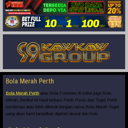
Bola Merah Perth
Bola Merah Perth
atau Bola Fortunes di sebut juga Bola
Merah, Berikut ini hasil terbaru Perth Pools dan Togel Perth
kombinasi atau lebih dikenal dengan nama Bola Merah Togel
yang akan kami tampilkan dijamin akurat dan hoki.