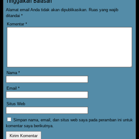
Tinggalkan Balasan
Alamat email Anda tidak akan dipublikasikan.
Ruas yang wajib
ditandai
*
Komentar
*
Nama
*
Email
*
Situs Web
Simpan nama, email, dan situs web saya pada peramban ini untuk
komentar saya berikutnya.