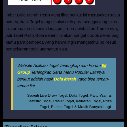
Tabel Bola Merah Perth yang lihat berikut ini merupakan salah
satu Aplikasi Togel yang disukai oleh para penggunjung situs
ini karena tampilannya langsung memperlihatkan 1 prize nya,
jadi Tabel Paito Bola seperti ini akan sangat cocok sekali bagi
kamu para pembaca yang hanya ingin mengetahui no result
pengeluaran togel utamanya saja.
Website Aplikasi Togel Terlengkap dan Forum
99
Group
Terlengkap Serta Menu Populer Lainnya.
berikut adalah hasil
Bola Merah
yang bisa teman-
teman liat
Seperti Live Draw Togel, Data Togel, Paito Warna,
Statistik Togel, Result Togel, Keluaran Togel, Prize
Togel, Rumus Togel & Masih Banyak Lagi.