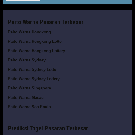
Paito Warna Pasaran Terbesar
Paito Warna Hongkong
Paito Warna Hongkong Lotto
Paito Warna Hongkong Lottery
Paito Warna Sydney
Paito Warna Sydney Lotto
Paito Warna Sydney Lottery
Paito Warna Singapore
Paito Warna Macau
Paito Warna Sao Paulo
Prediksi Togel Pasaran Terbesar