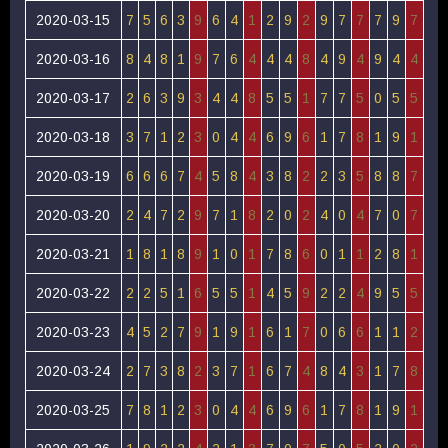
2020-03-15
7
5
6
3
9
6
4
1
2
9
2
9
7
7
7
9
7
2020-03-16
8
4
8
1
9
7
6
4
4
4
8
4
9
4
9
4
4
2020-03-17
2
6
3
9
3
4
4
8
5
5
1
7
7
5
0
5
5
2020-03-18
3
7
1
2
3
0
4
4
6
9
6
1
7
8
1
9
1
2020-03-19
6
6
6
7
4
5
8
4
3
8
2
2
3
5
8
8
7
2020-03-20
2
4
7
2
9
7
1
8
2
0
2
4
0
4
7
0
7
2020-03-21
1
8
1
8
9
1
0
1
7
8
6
0
1
1
2
8
1
2020-03-22
2
2
5
1
6
5
5
1
4
5
9
2
2
4
9
5
5
2020-03-23
4
5
2
7
9
1
9
1
6
1
7
0
6
6
1
1
2
2020-03-24
2
7
3
8
2
3
7
1
6
7
4
8
4
3
1
7
8
2020-03-25
7
8
1
2
3
0
4
4
6
9
6
1
7
8
1
9
1