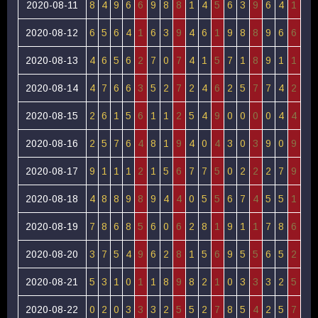
2020-08-11
8
4
9
6
6
9
8
8
1
4
5
6
3
9
6
4
1
2020-08-12
6
5
6
4
1
6
3
9
4
6
1
9
8
8
9
6
6
2020-08-13
4
6
5
6
2
7
0
7
4
1
5
7
1
8
9
1
1
2020-08-14
4
7
6
6
3
5
2
7
2
4
6
2
5
7
7
4
2
2020-08-15
2
6
1
5
6
1
1
2
5
4
9
0
0
0
0
4
4
2020-08-16
2
5
7
6
4
8
1
9
4
0
4
3
0
3
9
0
9
2020-08-17
9
1
1
1
2
1
5
6
7
7
5
0
2
2
2
7
9
2020-08-18
4
8
8
9
8
9
4
4
0
5
5
6
7
4
5
5
1
2020-08-19
7
8
6
8
5
6
0
6
2
8
1
9
1
1
7
8
6
2020-08-20
3
7
5
4
9
6
2
8
1
5
6
9
5
5
6
5
2
2020-08-21
5
3
1
0
1
1
8
9
8
2
1
0
3
3
3
2
5
2020-08-22
0
2
0
3
3
3
2
5
5
2
7
8
5
4
2
5
7