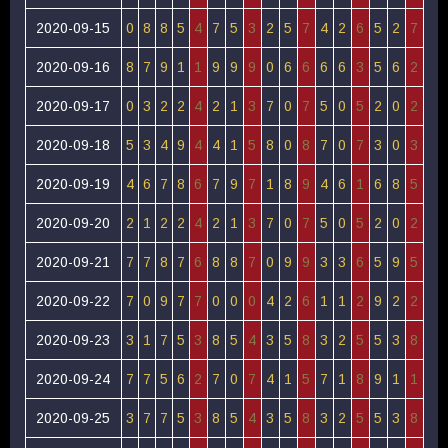
2020-09-15
0
8
8
5
4
7
5
3
2
5
7
4
2
6
5
2
7
2020-09-16
8
7
9
1
1
9
9
9
0
6
6
6
6
3
5
6
2
2020-09-17
0
3
2
2
4
2
1
3
7
0
7
5
0
5
2
0
2
2020-09-18
5
3
4
9
4
4
1
5
8
0
8
7
0
7
3
0
3
2020-09-19
4
6
7
8
6
7
9
7
1
8
9
4
6
1
6
8
5
2020-09-20
2
1
2
2
4
2
1
3
7
0
7
5
0
5
2
0
2
2020-09-21
7
7
8
7
6
8
8
7
0
9
9
3
3
6
5
9
5
2020-09-22
7
0
9
7
7
0
0
0
4
2
6
1
1
2
9
2
2
2020-09-23
3
1
7
5
3
8
5
4
3
5
8
3
2
5
5
3
8
2020-09-24
7
7
5
6
2
7
0
7
4
1
5
7
1
8
9
1
1
2020-09-25
3
7
7
5
3
8
5
4
3
5
8
3
2
5
5
3
8