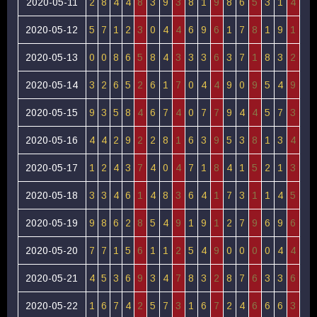
2020-05-11
2
8
4
4
8
3
9
3
8
1
9
8
6
5
3
1
4
2020-05-12
5
7
1
2
3
0
4
4
6
9
6
1
7
8
1
9
1
2020-05-13
0
0
8
6
5
8
4
3
3
3
6
3
7
1
8
3
2
2020-05-14
3
2
6
5
2
6
1
7
0
4
4
9
0
9
5
4
9
2020-05-15
9
3
5
8
4
6
7
4
0
7
7
9
4
4
5
7
3
2020-05-16
4
4
2
9
2
2
8
1
6
3
9
5
3
8
1
3
4
2020-05-17
1
2
4
3
7
4
0
4
7
1
8
4
1
5
2
1
3
2020-05-18
3
3
4
6
1
4
8
3
6
4
1
7
3
1
1
4
5
2020-05-19
9
8
6
2
8
5
4
9
1
9
1
2
7
9
6
9
6
2020-05-20
7
7
1
5
6
1
1
2
5
4
9
0
0
0
0
4
4
2020-05-21
4
5
3
6
9
3
4
7
8
3
2
8
7
6
3
3
6
2020-05-22
1
6
7
4
2
5
7
3
1
6
7
2
4
6
6
6
3