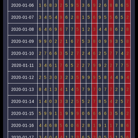
2020-01-06
1
6
8
3
2
5
9
5
3
6
9
2
6
8
8
6
5
2020-01-07
3
4
5
4
9
6
2
8
1
5
6
9
5
5
6
5
2
2020-01-08
6
4
6
9
6
7
7
5
1
2
3
4
4
8
6
2
8
2020-01-09
9
9
0
2
2
1
6
7
5
3
8
0
9
9
3
5
8
2020-01-10
2
7
6
6
3
5
2
7
2
4
6
2
5
7
7
4
2
2020-01-11
3
4
6
1
7
6
5
2
2
7
9
9
2
2
7
7
5
2020-01-12
2
5
3
0
3
2
3
5
9
9
9
5
8
4
4
9
4
2020-01-13
8
4
1
3
4
1
4
5
7
9
7
0
7
7
2
9
2
2020-01-14
1
4
0
3
3
3
2
5
5
2
7
8
5
4
2
5
7
2020-01-15
5
9
9
1
1
9
9
9
0
6
6
6
6
3
5
6
2
2020-01-16
4
4
6
8
5
6
0
6
2
8
1
9
1
1
7
8
6
2020-01-17
3
4
0
4
4
1
2
3
6
5
2
0
5
5
1
5
6