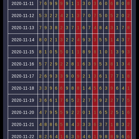
2020-11-11
7
6
9
9
9
9
1
1
3
0
3
6
0
6
8
0
8
2020-11-12
5
3
2
2
4
2
1
3
7
0
7
5
0
5
2
0
2
2020-11-13
7
9
3
8
2
3
7
1
6
7
4
8
4
3
1
7
8
2020-11-14
8
0
2
1
3
2
2
4
9
3
3
5
5
1
4
3
7
2020-11-15
8
1
0
5
5
0
1
1
8
9
8
1
0
1
3
9
3
2020-11-16
5
7
2
9
2
2
8
1
6
3
9
5
3
8
1
3
4
2020-11-17
2
6
9
3
3
9
0
9
2
1
3
6
1
7
7
1
8
2020-11-18
3
3
9
6
6
9
8
8
1
4
5
6
3
9
6
4
1
2020-11-19
3
6
6
1
7
6
5
2
2
7
9
9
2
2
7
7
5
2020-11-20
4
7
9
5
5
9
2
2
0
1
1
6
5
2
5
1
6
2020-11-21
4
8
8
6
5
8
4
3
3
3
6
3
7
1
8
3
2
2020-11-22
8
2
6
4
1
6
3
9
4
6
1
9
8
8
9
6
6