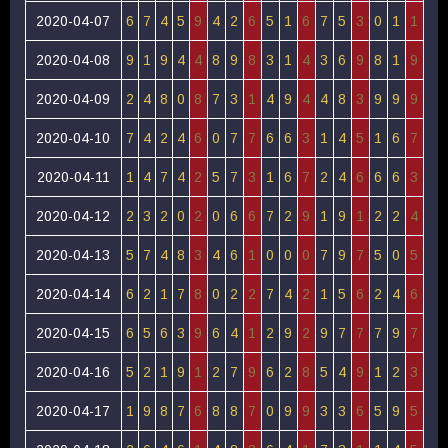
2020-04-07
6
7
4
5
9
4
2
6
5
1
6
7
5
3
0
1
1
2020-04-08
9
1
9
4
4
8
9
8
3
1
4
3
6
9
8
1
9
2020-04-09
2
4
8
0
8
7
3
1
4
9
4
4
8
3
9
9
9
2020-04-10
7
4
2
4
6
0
7
7
6
6
3
1
4
5
1
6
7
2020-04-11
1
4
7
4
2
5
7
3
1
6
7
2
4
6
6
6
3
2020-04-12
2
3
2
0
2
0
6
6
7
2
9
1
9
1
2
2
4
2020-04-13
5
7
4
8
3
4
6
1
0
0
0
7
9
7
5
0
5
2020-04-14
6
2
1
7
8
0
2
2
7
4
2
1
5
6
2
4
6
2020-04-15
6
5
6
3
9
6
4
1
2
9
2
9
7
7
7
9
7
2020-04-16
5
2
1
9
1
2
7
9
6
2
8
5
4
9
1
2
3
2020-04-17
1
9
8
7
6
8
8
7
0
9
9
3
3
6
5
9
5