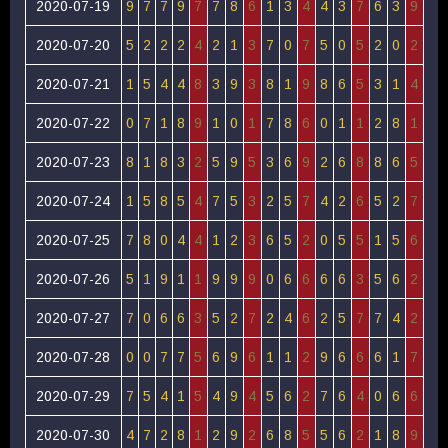
2020-07-19
9
7
7
9
7
7
8
6
1
3
4
4
3
7
6
3
9
2020-07-20
5
2
2
2
4
2
1
3
7
0
7
5
0
5
2
0
2
2020-07-21
1
5
4
4
8
3
9
3
8
1
9
8
6
5
3
1
4
2020-07-22
0
7
1
8
9
1
0
1
7
8
6
0
1
1
2
8
1
2020-07-23
8
1
8
3
2
5
9
5
3
6
9
2
6
8
8
6
5
2020-07-24
1
5
8
5
4
7
5
3
2
5
7
4
2
6
5
2
7
2020-07-25
7
8
0
4
4
1
2
3
6
5
2
0
5
5
1
5
6
2020-07-26
5
1
9
1
1
9
9
9
0
6
6
6
6
3
5
6
2
2020-07-27
7
0
6
6
3
5
2
7
2
4
6
2
5
7
7
4
2
2020-07-28
0
0
7
7
5
6
9
6
1
1
2
9
6
6
6
1
7
2020-07-29
7
5
4
1
5
4
9
4
5
6
2
7
6
4
0
6
6
2020-07-30
4
7
2
8
1
2
9
2
6
8
5
5
6
2
1
8
9