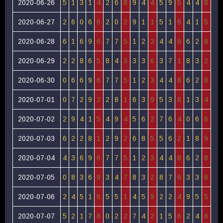
2020-06-26
5
1
3
1
4
2
6
8
9
4
4
5
9
5
4
4
8
2020-06-27
2
6
0
6
6
2
0
2
9
1
1
5
1
6
4
1
5
2020-06-28
6
1
6
9
6
7
7
5
1
2
3
4
4
8
6
2
8
2020-06-29
2
2
8
6
5
8
4
3
3
3
6
3
7
1
8
3
2
2020-06-30
0
6
6
9
6
7
7
5
1
2
3
4
4
8
6
2
8
2020-07-01
0
7
2
9
2
2
8
1
6
3
9
5
3
8
1
3
4
2020-07-02
2
9
4
1
5
4
9
4
5
6
2
7
6
4
0
6
6
2020-07-03
6
2
2
8
1
2
9
2
6
8
5
5
6
2
1
8
9
2020-07-04
4
3
6
9
6
7
7
5
1
2
3
4
4
8
6
2
8
2020-07-05
0
8
3
6
9
3
4
7
8
3
2
8
7
6
3
3
6
2020-07-06
2
4
5
1
6
5
5
1
4
5
9
2
2
4
9
5
5
2020-07-07
5
2
1
7
8
0
2
2
7
4
2
1
5
6
2
4
6