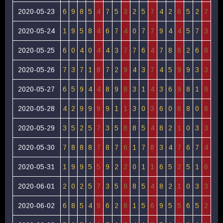
2020-05-23
6
9
8
5
4
7
5
3
2
5
7
4
2
6
5
2
7
2020-05-24
1
9
5
8
4
6
7
4
0
7
7
9
4
4
5
7
3
2020-05-25
6
0
4
0
4
4
3
7
7
6
4
7
8
6
2
6
8
2020-05-26
7
3
7
1
8
7
2
9
4
3
7
4
5
9
9
3
3
2020-05-27
6
5
9
4
4
8
9
8
3
1
4
3
6
9
8
1
9
2020-05-28
4
2
9
9
9
9
1
1
3
0
3
6
0
6
8
0
8
2020-05-29
3
5
2
5
7
3
5
8
8
5
4
8
2
1
0
3
3
2020-05-30
7
8
8
8
7
8
7
6
1
7
8
3
4
7
6
7
4
2020-05-31
1
9
9
5
5
9
2
2
0
1
1
6
5
2
5
1
6
2020-06-01
2
0
2
5
7
3
5
8
8
5
4
8
2
1
0
3
3
2020-06-02
6
8
5
4
9
6
2
8
1
5
6
9
5
5
6
5
2