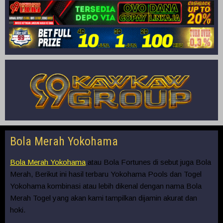
Bola Merah Yokohama
Bola Merah Yokohama
atau Bola Fortunes di sebut juga Bola
Merah, Berikut ini hasil terbaru Yokohama Pools dan Togel
Yokohama kombinasi atau lebih dikenal dengan nama Bola
Merah Togel yang akan kami tampilkan dijamin akurat dan
hoki.