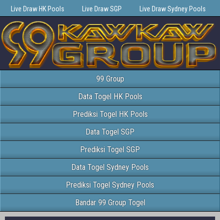
Live Draw HK Pools
Live Draw SGP
Live Draw Sydney Pools
99 Group
Data Togel HK Pools
Prediksi Togel HK Pools
Data Togel SGP
Prediksi Togel SGP
Data Togel Sydney Pools
Prediksi Togel Sydney Pools
Bandar 99 Group Togel