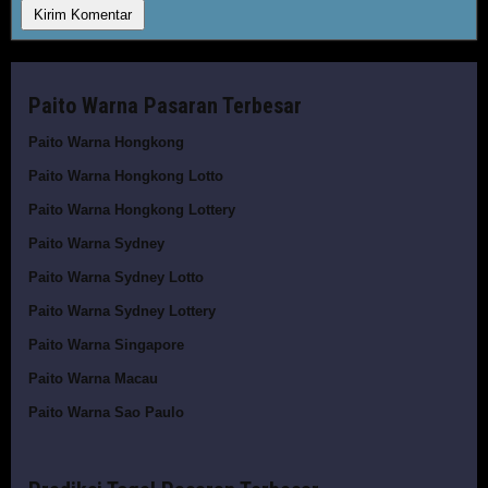
Paito Warna Pasaran Terbesar
Paito Warna Hongkong
Paito Warna Hongkong Lotto
Paito Warna Hongkong Lottery
Paito Warna Sydney
Paito Warna Sydney Lotto
Paito Warna Sydney Lottery
Paito Warna Singapore
Paito Warna Macau
Paito Warna Sao Paulo