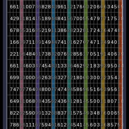
6
6
1
0
1
0
0
7
8
6
8
2
8
4
3
9
6
1
1
2
1
7
6
6
3
2
0
6
0
6
3
4
5
0
5
4
2
9
1
1
8
1
4
1
5
1
8
9
4
4
8
4
1
5
6
7
0
0
5
5
4
7
9
7
7
1
7
5
3
8
6
7
8
6
5
3
1
6
8
5
2
1
9
1
1
3
8
6
2
8
2
3
2
8
1
7
2
4
2
6
4
7
4
8
3
1
6
6
3
9
7
1
1
8
9
1
4
9
4
4
7
4
1
0
1
6
2
7
0
7
4
7
1
3
4
9
4
0
1
1
2
2
1
5
6
4
8
4
6
1
7
3
8
3
2
0
7
6
5
2
8
5
6
1
7
0
5
1
9
1
4
0
6
3
9
6
6
1
3
4
6
0
3
4
7
4
5
4
8
3
1
3
3
3
6
4
6
2
9
2
1
8
3
9
3
9
5
0
4
4
6
9
9
3
3
0
0
0
6
6
2
6
3
5
8
3
2
7
4
2
1
8
0
0
0
3
0
0
2
2
3
5
4
3
7
7
4
7
0
7
7
6
4
0
4
8
0
0
7
7
4
7
4
9
4
5
8
6
9
6
5
1
6
6
3
9
5
6
1
7
6
4
9
1
1
0
6
8
0
8
4
3
5
6
2
4
3
6
4
1
2
8
1
4
5
5
0
0
1
1
8
0
7
1
8
8
2
2
0
2
5
9
0
9
9
1
3
2
6
8
8
3
7
3
1
5
7
5
4
9
3
4
8
7
6
0
0
6
5
2
7
8
6
9
6
1
1
1
6
7
5
9
4
6
1
6
1
2
2
4
5
4
1
4
5
6
0
3
3
6
8
5
7
5
3