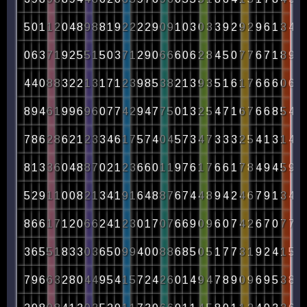
5
0
1
1
2
0
4
8
9
8
8
1
9
2
2
2
2
9
0
9
1
0
3
0
3
3
9
2
9
2
9
6
1
3
4
0
6
3
7
1
9
2
5
5
1
5
0
3
7
1
2
9
0
6
6
6
0
6
2
8
4
5
0
7
7
6
7
1
8
9
4
4
0
8
8
3
2
2
1
3
1
7
1
2
3
9
8
5
3
8
2
1
3
9
3
5
1
6
1
7
6
6
6
0
6
8
9
4
6
1
9
9
6
9
6
0
7
7
4
2
9
4
7
7
5
0
1
3
2
5
4
7
1
6
7
6
6
8
5
4
7
8
6
2
8
6
2
1
2
3
3
4
6
1
7
5
7
4
0
4
5
7
3
4
7
3
3
3
2
5
4
1
3
1
4
8
1
3
3
6
0
4
8
8
7
0
2
1
2
3
6
6
0
1
1
9
7
6
1
7
6
6
1
7
8
4
9
4
5
9
5
2
9
1
1
0
0
8
2
1
3
4
1
9
1
6
4
8
8
7
6
7
4
4
8
9
4
2
4
6
7
9
1
3
4
8
6
6
1
7
1
2
0
6
6
2
4
1
2
3
0
1
7
0
7
6
6
9
0
9
6
0
7
4
2
6
7
0
7
7
3
6
5
5
1
8
3
3
0
3
6
5
0
9
9
4
0
0
8
8
6
8
5
0
5
1
7
7
3
1
9
2
4
1
5
7
9
6
6
3
2
8
0
4
4
9
5
4
1
5
7
2
4
2
6
0
1
4
9
4
7
8
9
0
9
6
9
5
3
8