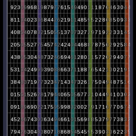
9
2
3
6
9
9
6
8
1
9
8
7
9
7
7
6
1
5
4
9
4
9
0
1
1
1
8
7
6
4
6
3
0
4
4
8
1
1
3
4
0
2
3
3
6
8
4
4
2
6
2
1
9
1
1
4
8
5
9
5
2
2
8
0
8
5
0
9
3
3
4
0
8
5
4
0
7
8
3
2
1
5
0
5
5
1
3
7
0
7
3
2
7
2
9
7
1
9
2
2
3
3
1
4
5
2
0
5
0
5
5
2
7
7
5
4
5
7
4
2
4
2
4
0
4
4
6
8
8
7
8
7
5
6
2
9
2
5
8
4
4
3
8
6
5
3
0
4
4
8
7
3
2
4
6
6
9
4
6
1
2
8
0
1
1
5
7
2
0
2
9
4
0
7
7
5
3
1
3
4
2
4
9
9
9
3
9
0
8
8
6
6
3
7
1
1
8
8
7
6
5
4
2
1
3
0
2
1
9
1
3
8
4
8
3
7
1
9
7
7
3
2
3
4
7
1
4
3
4
7
3
2
6
1
7
5
0
4
9
4
8
7
5
1
6
0
1
5
5
1
5
2
6
2
8
1
7
9
4
4
0
6
5
0
5
6
7
7
3
1
0
4
4
9
4
1
0
3
0
3
0
9
1
8
9
6
9
0
2
2
1
7
5
9
5
9
9
8
3
2
0
0
2
7
9
1
7
1
6
7
7
0
6
7
4
4
5
2
4
6
7
4
3
0
3
6
3
4
9
4
6
6
1
0
1
5
6
9
8
8
5
3
7
9
7
7
3
8
3
2
7
9
4
2
6
3
0
4
8
3
8
0
7
1
8
8
6
8
5
4
5
4
5
9
5
3
9
0
3
3
6
2
2
3
5