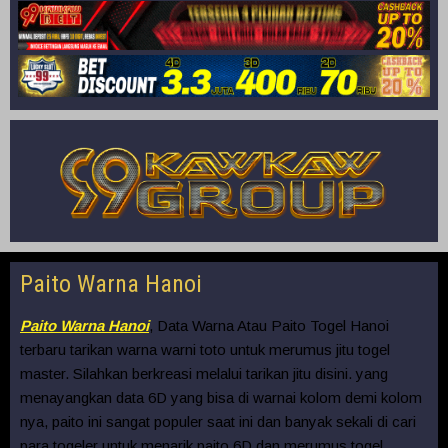
Paito Warna Hanoi
Paito Warna Hanoi
, Data Warna Atau Paito Togel Hanoi
terbaru tarikan warna warni toto untuk merumus jitu togel
master. Silahkan berkreasi melalui tarikan jitu disini. yang
menayangkan data 6D yang bisa di warnai kolom demi kolom
nya, paito ini sangat populer saat ini dan banyak sekali di cari
para togeler untuk menarik paito 6D dan merumus togel.