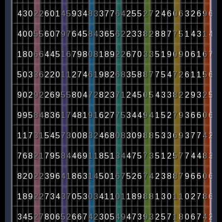
4
3
0
2
2
6
0
1
4
5
9
3
4
8
3
3
7
7
6
4
2
5
5
2
7
2
4
6
0
6
3
2
6
9
6
4
0
0
5
5
6
0
7
9
7
6
4
5
8
4
3
6
5
6
2
2
3
3
8
2
8
8
7
7
5
1
4
3
1
4
1
8
0
6
6
4
4
5
1
6
7
9
8
0
8
1
8
9
2
2
6
7
0
3
3
5
1
9
0
9
0
6
1
6
7
5
0
3
3
6
2
2
0
1
1
2
7
4
6
1
9
8
2
6
8
3
5
8
8
7
7
5
4
7
2
6
1
1
5
6
9
0
2
9
2
2
6
9
5
5
8
0
4
7
2
8
2
3
7
1
2
4
5
0
5
4
3
3
8
2
2
9
3
2
5
9
9
5
8
4
8
3
6
1
7
4
8
1
9
1
6
2
7
7
5
3
4
4
9
4
1
5
2
7
9
3
6
6
0
6
1
1
7
3
1
5
4
5
7
3
0
0
8
3
2
4
6
8
0
8
3
0
9
8
8
5
3
3
6
9
3
7
7
4
2
7
6
8
2
1
7
9
5
8
4
4
6
9
1
1
8
5
1
3
4
4
7
5
7
3
5
1
2
5
7
7
4
4
8
3
8
2
0
2
2
3
9
6
4
1
8
6
3
1
4
5
0
1
6
7
5
2
6
7
4
2
3
8
8
7
9
6
6
0
6
1
8
9
2
2
7
3
4
3
7
0
5
3
0
3
4
1
1
0
1
1
8
9
8
8
1
3
0
1
1
0
2
7
8
6
3
4
5
2
7
8
0
6
5
2
6
6
7
4
2
3
0
5
4
9
4
7
3
9
3
2
5
7
1
8
0
6
7
4
2