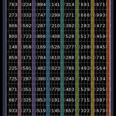
7
6
3
0
3
2
3
4
7
2
8
8
4
6
1
1
4
1
6
7
3
1
4
3
7
6
9
1
3
4
6
7
1
6
7
2
7
3
0
3
3
3
2
6
8
7
4
7
5
3
2
9
9
7
7
2
7
1
7
8
6
6
6
9
6
9
9
3
8
2
9
0
6
8
5
5
9
2
0
2
2
8
7
0
7
2
1
0
5
5
3
9
2
8
1
2
8
3
1
4
4
7
2
2
4
8
0
0
1
1
7
2
3
3
6
8
6
6
0
6
4
0
8
8
7
5
2
8
7
6
5
1
7
8
6
4
5
9
8
8
1
4
8
2
1
9
5
8
4
3
1
6
9
9
9
5
2
6
2
8
2
7
7
5
3
2
0
8
0
8
8
4
5
5
1
8
5
9
0
9
1
7
1
8
9
7
8
4
0
4
6
1
0
4
4
2
8
8
7
6
9
5
0
0
0
7
4
1
2
3
2
2
5
8
4
5
9
1
9
1
4
8
2
4
6
0
2
3
8
2
7
8
6
3
9
4
9
3
6
9
5
6
4
8
3
7
2
5
2
7
2
8
7
8
6
3
8
0
4
4
6
3
9
3
3
2
4
0
7
7
9
4
2
4
6
1
3
4
2
6
8
7
1
2
3
3
5
1
9
1
0
1
7
6
4
7
7
0
5
5
4
0
3
7
1
5
2
9
2
2
2
0
5
8
4
6
6
7
4
2
3
2
5
3
8
8
5
3
6
9
1
9
1
5
6
4
6
5
6
2
7
1
5
1
6
0
8
7
8
6
9
3
3
7
1
2
7
1
2
3
5
1
9
2
2
1
4
5
6
2
6
5
7
9
7
3
2
2
7
9
6
7
0
6
6