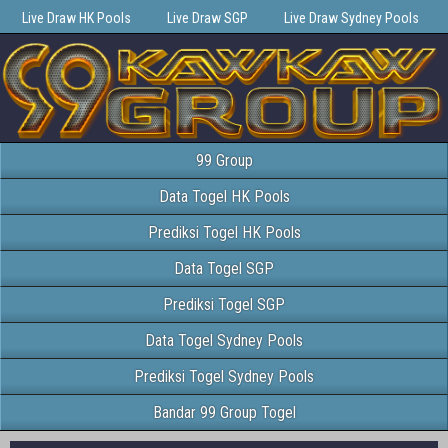
Live Draw HK Pools
Live Draw SGP
Live Draw Sydney Pools
99 Group
Data Togel HK Pools
Prediksi Togel HK Pools
Data Togel SGP
Prediksi Togel SGP
Data Togel Sydney Pools
Prediksi Togel Sydney Pools
Bandar 99 Group Togel