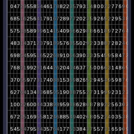
0
4
7
2
9
5
5
8
5
4
4
6
1
7
8
8
2
2
3
5
7
9
3
1
4
8
0
0
2
2
7
7
6
9
6
6
8
5
1
6
2
5
6
4
1
7
9
1
6
7
2
8
9
7
7
2
0
2
3
5
9
2
6
5
2
2
9
5
3
8
5
7
5
3
8
5
8
9
9
9
6
1
4
1
5
4
0
9
6
6
6
2
9
8
8
6
6
1
8
9
7
2
7
6
4
4
8
3
1
4
3
7
1
2
3
7
9
1
8
9
5
7
6
8
5
5
0
2
9
2
3
3
8
8
7
2
8
2
4
6
6
9
8
5
4
5
9
5
1
6
5
2
2
6
8
9
1
0
6
6
3
9
0
3
3
3
5
4
5
9
5
8
4
7
2
7
6
8
2
1
9
9
2
8
1
6
4
4
2
6
2
0
4
0
4
6
3
7
7
5
0
0
6
6
3
1
4
8
6
5
3
7
0
5
5
9
7
7
3
1
7
4
0
8
8
1
5
3
6
9
8
2
6
5
2
9
4
5
4
9
5
9
8
7
6
6
2
7
6
4
1
3
4
8
3
6
8
5
0
5
1
9
0
8
8
7
5
5
2
7
3
1
9
9
9
2
3
1
2
3
1
0
0
2
2
6
0
0
4
4
3
3
8
9
8
9
5
9
8
8
6
2
8
0
8
7
8
9
2
2
5
6
3
0
3
6
7
2
3
5
1
6
9
5
5
8
1
2
4
6
8
8
5
4
9
4
0
2
6
8
0
5
2
2
4
0
3
5
3
8
5
4
5
8
4
7
9
5
8
4
3
5
7
6
4
1
7
7
5
3
3
8
4
3
7
5
5
7
3
1
6
5
9
0
9