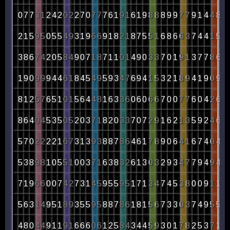
0
7
7
3
1
2
4
2
0
2
2
7
0
7
7
7
6
1
9
1
6
1
9
8
8
8
9
9
7
7
9
1
4
4
8
2
1
5
9
5
0
5
5
4
9
3
1
9
6
6
9
1
8
2
1
8
7
5
5
1
6
8
6
6
3
7
4
4
1
5
3
8
6
7
4
2
0
5
8
4
9
0
7
1
8
7
1
1
0
1
4
9
0
3
3
7
0
1
9
1
3
7
7
8
6
1
9
0
9
9
9
4
4
6
1
8
4
5
4
9
5
9
3
4
7
6
9
4
1
5
3
2
1
8
9
4
1
9
0
9
8
1
2
5
7
6
5
1
0
1
5
6
4
4
8
1
6
3
3
6
0
6
0
6
6
7
0
0
7
7
6
0
4
2
6
8
6
4
0
4
5
3
5
0
5
2
0
3
7
1
8
2
0
3
3
7
0
7
2
9
1
6
2
1
3
5
9
2
4
6
5
7
0
2
2
2
2
1
6
7
3
1
3
9
3
8
8
7
8
6
4
6
1
7
8
9
0
6
4
1
6
7
4
0
4
5
3
8
9
8
1
0
5
5
1
0
0
3
7
1
6
3
8
3
2
6
1
3
0
3
2
9
3
4
7
7
9
4
9
4
7
1
9
6
6
0
0
7
4
2
7
3
1
4
5
9
5
5
9
5
1
7
1
3
4
7
4
5
3
8
0
0
9
1
1
5
6
3
1
4
9
5
1
8
9
3
5
5
9
5
8
8
7
8
6
1
8
1
5
6
7
3
3
0
3
7
4
9
5
5
4
8
0
4
4
9
1
1
9
1
6
6
6
0
6
1
2
5
8
4
3
4
4
5
9
3
0
1
7
8
2
5
3
7
1