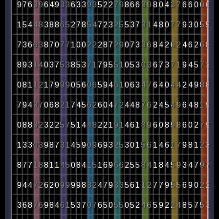
9
7
6
3
9
6
4
9
3
3
6
3
3
9
3
5
2
2
7
9
8
6
6
3
9
8
0
4
3
7
6
6
0
0
0
1
5
4
4
8
3
8
8
6
5
2
7
8
5
4
7
2
3
2
5
5
3
7
3
1
4
8
0
7
7
9
3
0
5
5
7
3
6
6
3
8
7
0
7
7
1
0
0
2
2
2
8
7
2
9
0
7
3
3
6
8
4
2
0
2
4
6
2
6
8
8
9
3
1
4
0
3
7
5
3
8
5
3
7
1
7
9
5
5
1
0
5
3
0
3
6
7
3
7
1
9
4
5
7
3
0
8
1
1
2
1
7
9
9
9
0
5
6
0
6
5
9
4
6
1
0
6
3
4
7
6
4
0
4
4
2
4
9
8
8
7
9
4
3
7
0
6
8
2
1
7
4
5
6
2
6
0
4
7
2
4
4
8
7
6
2
4
5
4
9
6
4
8
1
9
0
8
8
3
2
3
2
2
5
7
5
1
4
4
8
2
2
1
9
1
4
6
1
8
9
6
0
8
9
8
6
0
2
7
9
1
3
3
0
3
9
8
7
3
1
4
5
9
0
9
6
9
3
2
5
3
0
1
5
6
1
4
6
1
7
9
8
1
2
3
8
7
7
1
8
8
1
1
4
5
0
8
4
1
5
1
6
9
6
6
2
5
5
8
4
1
8
4
5
9
3
4
7
9
7
9
4
4
7
2
6
2
0
9
9
9
9
8
3
2
4
7
9
3
3
5
6
1
1
2
7
7
9
5
5
6
9
0
2
2
3
6
8
7
6
9
8
4
6
1
5
3
7
0
7
6
5
0
5
5
0
5
2
4
6
5
9
2
2
4
8
5
7
5
3