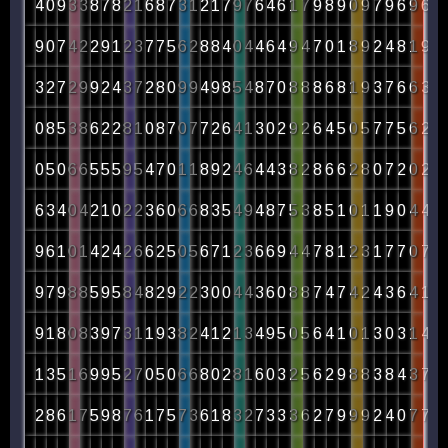
4
0
9
3
3
8
7
8
2
1
6
8
7
3
1
2
1
7
9
7
6
4
6
1
7
9
8
9
0
9
7
9
6
9
6
9
0
7
4
2
2
9
1
2
3
7
7
5
6
2
8
8
4
0
4
4
6
4
9
4
7
0
1
8
9
2
4
8
1
9
3
2
7
2
9
9
2
4
3
7
2
8
0
9
9
4
9
8
5
4
8
7
0
8
8
8
6
8
1
9
3
7
6
6
3
0
8
5
3
8
6
2
2
8
1
0
8
7
0
7
7
2
6
4
1
3
0
2
9
2
6
4
5
0
5
7
7
5
6
2
0
5
0
6
6
5
5
5
9
5
4
7
0
1
1
8
9
2
4
6
4
4
3
8
2
8
6
6
2
8
0
7
2
0
2
6
3
4
0
4
2
1
0
2
2
3
6
0
6
6
8
3
5
4
9
4
8
7
5
3
8
5
1
0
1
1
9
0
4
4
9
6
1
0
1
4
2
4
2
6
6
2
5
0
5
6
7
1
2
3
6
6
9
4
4
7
8
1
2
3
1
7
7
0
7
9
7
9
8
8
5
9
5
8
4
8
2
9
2
2
3
0
0
4
4
3
6
0
8
8
7
4
7
4
2
4
3
6
4
1
9
1
8
0
8
3
9
7
3
1
1
9
3
8
2
4
1
2
1
3
4
9
5
0
5
6
4
1
0
1
3
0
3
1
4
1
3
5
1
6
9
9
5
2
7
0
5
0
6
6
8
0
2
8
1
6
0
3
2
5
6
2
9
8
8
3
8
4
3
7
2
8
6
1
7
5
9
8
7
6
1
7
5
7
3
6
1
8
3
2
7
3
3
3
6
2
7
9
9
9
2
4
0
7
7