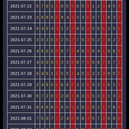
2021-07-22
5
7
0
1
1
0
5
5
9
5
5
1
2
3
4
5
9
2021-07-23
3
8
8
6
5
8
4
3
3
3
6
3
7
1
8
3
2
2021-07-24
9
4
0
4
4
1
2
3
6
5
2
0
5
5
1
5
6
2021-07-25
3
0
3
5
8
2
5
7
7
5
3
5
2
7
0
2
2
2021-07-26
4
6
0
0
0
9
7
7
4
8
3
6
4
1
9
8
8
2021-07-27
4
0
0
9
9
3
3
6
8
7
6
8
8
7
3
7
1
2021-07-28
9
4
5
1
6
5
5
1
4
5
9
2
2
4
9
5
5
2021-07-29
3
4
6
0
6
6
8
5
3
2
5
9
3
3
8
2
1
2021-07-30
6
7
2
9
2
2
8
1
6
3
9
5
3
8
1
3
4
2021-07-31
8
6
6
8
5
6
0
6
2
8
1
9
1
1
7
8
6
2021-08-01
7
5
0
7
7
2
4
6
5
8
4
5
7
3
0
8
8