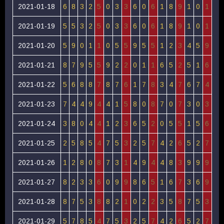
2021-01-18
6
8
3
2
5
0
3
3
6
0
6
1
8
9
1
0
1
2021-01-19
5
5
3
2
5
0
3
3
6
0
6
1
8
9
1
0
1
2021-01-20
5
9
0
1
1
0
5
5
9
5
5
1
2
3
4
5
9
2021-01-21
8
7
9
5
5
9
2
2
0
1
1
6
5
2
5
1
6
2021-01-22
5
6
8
8
7
8
7
6
1
7
8
3
4
7
6
7
4
2021-01-23
7
4
4
9
4
4
1
5
8
0
8
7
0
7
3
0
3
2021-01-24
3
8
0
4
4
1
2
3
6
5
2
0
5
5
1
5
6
2021-01-25
2
5
8
5
4
7
5
3
2
5
7
4
2
6
5
2
7
2021-01-26
1
2
8
0
8
7
3
1
4
9
4
4
8
3
9
9
9
2021-01-27
8
2
3
3
6
0
9
9
8
6
5
1
6
7
3
6
9
2021-01-28
8
7
5
3
8
8
2
1
0
2
2
3
5
8
7
5
3
2021-01-29
5
7
8
5
4
7
5
3
2
5
7
4
2
6
5
2
7