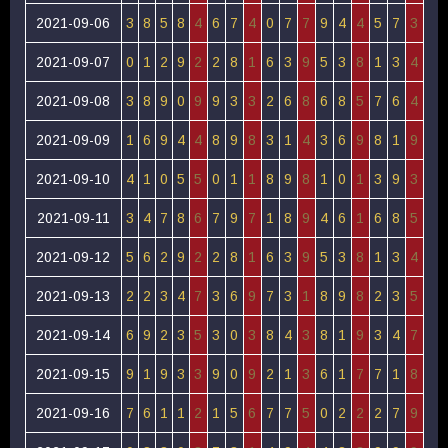
2021-09-06
3
8
5
8
4
6
7
4
0
7
7
9
4
4
5
7
3
2021-09-07
0
1
2
9
2
2
8
1
6
3
9
5
3
8
1
3
4
2021-09-08
3
8
9
0
9
9
3
3
2
6
8
6
8
5
7
6
4
2021-09-09
1
6
9
4
4
8
9
8
3
1
4
3
6
9
8
1
9
2021-09-10
4
1
0
5
5
0
1
1
8
9
8
1
0
1
3
9
3
2021-09-11
3
4
7
8
6
7
9
7
1
8
9
4
6
1
6
8
5
2021-09-12
5
6
2
9
2
2
8
1
6
3
9
5
3
8
1
3
4
2021-09-13
2
2
3
4
7
3
6
9
7
3
1
8
9
8
2
3
5
2021-09-14
6
9
2
3
5
3
0
3
8
4
3
8
1
9
3
4
7
2021-09-15
9
1
9
3
3
9
0
9
2
1
3
6
1
7
7
1
8
2021-09-16
7
6
1
1
2
1
5
6
7
7
5
0
2
2
2
7
9