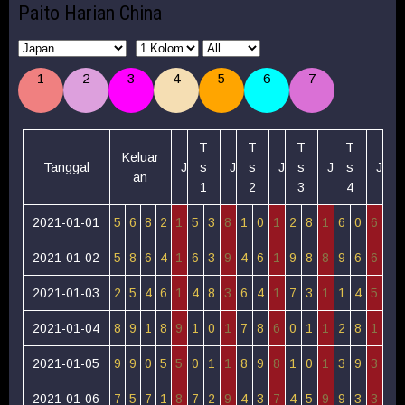
Paito Harian China
1
2
3
4
5
6
7
T
T
T
T
Keluar
Tanggal
J
s
J
s
J
s
J
s
J
an
1
2
3
4
2021-01-01
5
6
8
2
1
5
3
8
1
0
1
2
8
1
6
0
6
2021-01-02
5
8
6
4
1
6
3
9
4
6
1
9
8
8
9
6
6
2021-01-03
2
5
4
6
1
4
8
3
6
4
1
7
3
1
1
4
5
2021-01-04
8
9
1
8
9
1
0
1
7
8
6
0
1
1
2
8
1
2021-01-05
9
9
0
5
5
0
1
1
8
9
8
1
0
1
3
9
3
2021-01-06
7
5
7
1
8
7
2
9
4
3
7
4
5
9
9
3
3