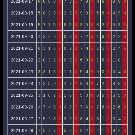
2021-09-17
0
8
8
0
8
7
3
1
4
9
4
4
8
3
9
9
9
2021-09-18
5
8
3
0
3
2
3
5
9
9
9
5
8
4
4
9
4
2021-09-19
5
7
7
5
3
8
5
4
3
5
8
3
2
5
5
3
8
2021-09-20
4
3
2
0
2
0
6
6
7
2
9
1
9
1
2
2
4
2021-09-21
6
3
1
6
7
0
2
2
7
4
2
1
5
6
2
4
6
2021-09-22
2
0
3
2
5
0
3
3
6
0
6
1
8
9
1
0
1
2021-09-23
3
3
1
5
6
1
1
2
5
4
9
0
0
0
0
4
4
2021-09-24
1
3
5
0
5
4
7
2
9
8
8
7
4
2
4
8
3
2021-09-25
3
1
0
2
2
1
6
7
5
3
8
0
9
9
3
5
8
2021-09-26
4
7
4
0
4
4
3
7
7
6
4
7
8
6
2
6
8
2021-09-27
7
5
2
3
5
3
0
3
8
4
3
8
1
9
3
4
7
2021-09-28
7
5
4
7
2
5
0
5
9
2
2
2
1
3
4
2
6