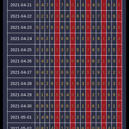
2021-04-21
6
4
7
9
7
7
8
6
1
3
4
4
3
7
6
3
9
2021-04-22
3
2
1
2
3
0
4
4
6
9
6
1
7
8
1
9
1
2021-04-23
5
3
7
5
3
8
5
4
3
5
8
3
2
5
5
3
8
2021-04-24
3
6
2
0
2
0
6
6
7
2
9
1
9
1
2
2
4
2021-04-25
3
1
0
3
3
3
2
5
5
2
7
8
5
4
2
5
7
2021-04-26
5
4
2
5
7
3
5
8
8
5
4
8
2
1
0
3
3
2021-04-27
8
4
2
0
2
0
6
6
7
2
9
1
9
1
2
2
4
2021-04-28
0
6
2
9
2
2
8
1
6
3
9
5
3
8
1
3
4
2021-04-29
8
1
6
2
8
5
4
9
1
9
1
2
7
9
6
9
6
2021-04-30
6
8
9
3
3
9
0
9
2
1
3
6
1
7
7
1
8
2021-05-01
1
4
8
5
4
7
5
3
2
5
7
4
2
6
5
2
7
2021-05-02
0
8
1
4
5
1
3
4
9
6
6
0
8
8
4
6
1