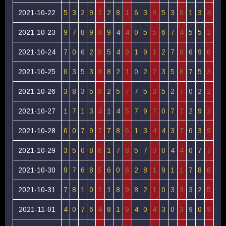
2021-10-22
5
3
2
9
2
2
8
1
6
3
9
5
3
8
1
3
4
2021-10-23
9
7
8
9
8
9
4
4
0
5
5
6
7
4
5
5
1
2021-10-24
7
0
6
2
8
5
4
9
1
9
1
2
7
9
6
9
6
2021-10-25
6
3
5
3
8
8
2
1
0
2
2
3
5
8
7
5
3
2021-10-26
3
8
3
5
8
2
5
7
7
5
3
5
2
7
0
2
2
2021-10-27
1
7
1
3
4
1
4
5
7
9
7
0
7
7
2
9
2
2021-10-28
6
0
7
9
7
7
8
6
1
3
4
4
3
7
6
3
9
2021-10-29
3
5
0
8
8
1
7
8
5
7
3
0
4
4
0
7
7
2021-10-30
9
7
6
8
5
6
0
6
2
8
1
9
1
1
7
8
6
2021-10-31
7
8
1
0
1
1
8
9
8
2
1
0
3
3
3
2
5
2021-11-01
4
0
7
6
4
8
1
9
4
0
4
3
0
3
9
0
9