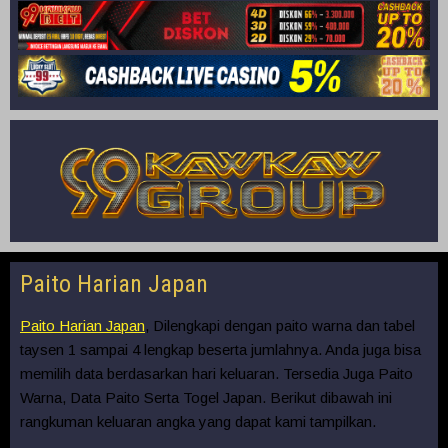
Paito Harian Japan
Paito Harian Japan
, Dilengkapi dengan paito warna dan tabel
taysen 1 sampai 4 lengkap beserta jumlahnya. Anda juga bisa
memilih data berdasarkan hari keluaran. Tersedia Juga Paito
Warna, Data Paito Serta Togel Japan. Berikut dibawah ini
rangkuman keluaran angka yang dapat kami tampilkan.