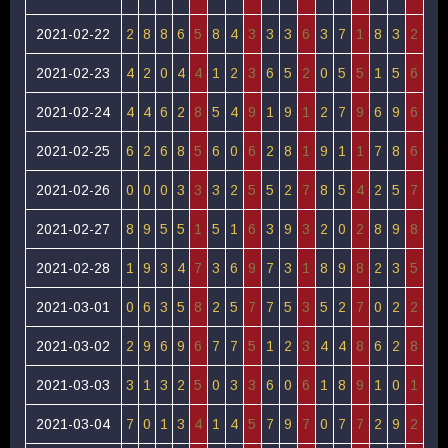
2021-02-22
2
8
8
6
5
8
4
3
3
3
6
3
7
1
8
3
2
2021-02-23
4
2
0
4
4
1
2
3
6
5
2
0
5
5
1
5
6
2021-02-24
4
4
6
2
8
5
4
9
1
9
1
2
7
9
6
9
6
2021-02-25
6
2
6
8
5
6
0
6
2
8
1
9
1
1
7
8
6
2021-02-26
0
0
0
3
3
3
2
5
5
2
7
8
5
4
2
5
7
2021-02-27
8
9
5
5
1
5
1
6
3
9
3
2
0
2
8
9
8
2021-02-28
1
9
3
4
7
3
6
9
7
3
1
8
9
8
2
3
5
2021-03-01
0
6
3
5
8
2
5
7
7
5
3
5
2
7
0
2
2
2021-03-02
2
9
6
9
6
7
7
5
1
2
3
4
4
8
6
2
8
2021-03-03
3
1
3
2
5
0
3
3
6
0
6
1
8
9
1
0
1
2021-03-04
7
0
1
3
4
1
4
5
7
9
7
0
7
7
2
9
2