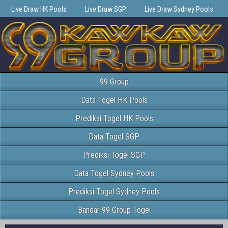
Live Draw HK Pools
Live Draw SGP
Live Draw Sydney Pools
99 Group
Data Togel HK Pools
Prediksi Togel HK Pools
Data Togel SGP
Prediksi Togel SGP
Data Togel Sydney Pools
Prediksi Togel Sydney Pools
Bandar 99 Group Togel