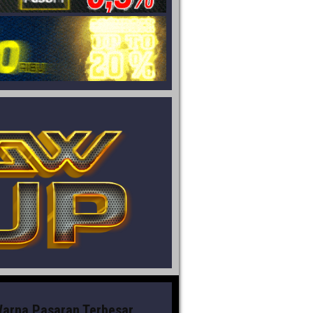
Warna Pasaran Terbesar