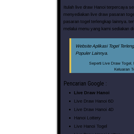
Itulah live draw Hanoi terpercaya ser
menyediakan live draw pasaran toge
pasaran togel terlengkap lainnya. t
melalui menu yang kami sediakan di s
Website Aplikasi Togel Terle
Populer Lainnya.
Seperti Live Draw Togel, 
Keluaran T
Pencarian Google :
Live Draw Hanoi
Live Draw Hanoi 6D
Live Draw Hanoi 4D
Hanoi Lottery
Live Hanoi Togel