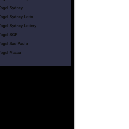
Togel Sydney
Togel Sydney Lotto
Togel Sydney Lottery
Togel SGP
Togel Sao Paulo
Togel Macau