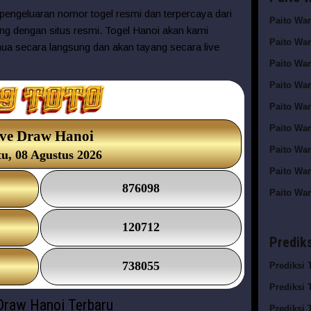
pengeluaran nomor togel resmi dan terpercaya dari
Paito Wa
ng dengan situs resmi. Togel Hanoi akan kami
Paito Wa
a secara langsung dan akan tayang secara live
Paito Wa
Paito Wa
Paito War
Paito War
Paito Wa
Paito Wa
Paito Wa
Prediks
Prediksi 
Prediksi 
Draw Hanoi Terbaru
Prediksi 