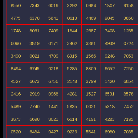
8550
7343
6019
3292
0984
1807
9158
4775
6370
5841
0613
4469
9045
3850
1748
8061
7409
1844
2687
7408
1255
6096
3819
0171
3462
3381
4939
0724
3490
0021
4709
8315
1566
9248
7053
8494
6745
0218
5285
8809
6652
7250
4527
6673
6756
2148
3799
1420
6854
2416
2919
0968
4281
1527
6531
8578
5489
7740
1441
5835
0021
5318
7452
3873
6690
8021
6614
4191
4283
7195
0520
6484
0427
9239
5541
6980
7035