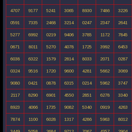
4707
9177
5241
3065
8930
7486
3226
0591
7335
2468
3214
0247
2347
2641
5277
6992
0219
9406
3785
1172
7845
0671
8011
5270
4078
1725
3992
6453
6038
6322
1579
2814
8033
2071
0287
0324
9516
1720
9600
4281
5662
3069
9080
0421
0878
6315
0214
5962
3747
2117
8290
6901
4550
2851
6278
3340
8923
4066
1735
9082
5340
0919
4263
7874
1100
6028
1317
4286
5963
8012
3449
5058
2684
9712
7067
4357
2904