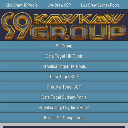
Live Draw HK Pools
Live Draw SGP
Live Draw Sydney Pools
99 Group
Data Togel HK Pools
Prediksi Togel HK Pools
Data Togel SGP
Prediksi Togel SGP
Data Togel Sydney Pools
Prediksi Togel Sydney Pools
Bandar 99 Group Togel