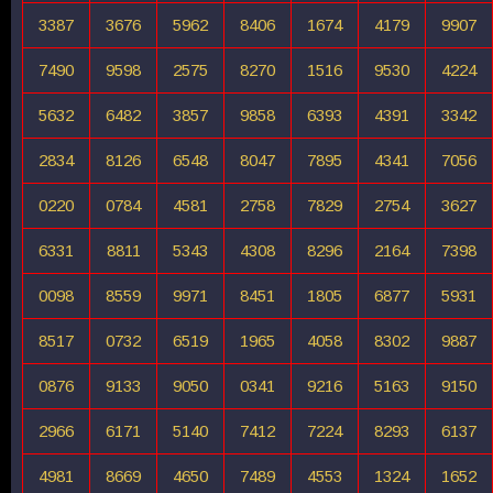
3387
3676
5962
8406
1674
4179
9907
7490
9598
2575
8270
1516
9530
4224
5632
6482
3857
9858
6393
4391
3342
2834
8126
6548
8047
7895
4341
7056
0220
0784
4581
2758
7829
2754
3627
6331
8811
5343
4308
8296
2164
7398
0098
8559
9971
8451
1805
6877
5931
8517
0732
6519
1965
4058
8302
9887
0876
9133
9050
0341
9216
5163
9150
2966
6171
5140
7412
7224
8293
6137
4981
8669
4650
7489
4553
1324
1652