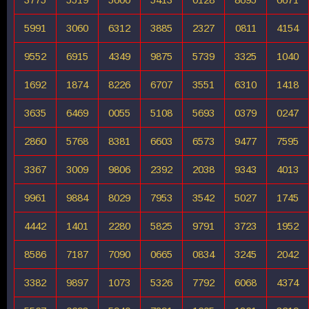
5991
3060
6312
3885
2327
0811
4154
9552
6915
4349
9875
5739
3325
1040
1692
1874
8226
6707
3551
6310
1418
3635
6469
0055
5108
5693
0379
0247
2860
5768
8381
6603
6573
9477
7595
3367
3009
9806
2392
2038
9343
4013
9961
9884
8029
7953
3542
5027
1745
4442
1401
2280
5825
9791
3723
1952
8586
7187
7090
0665
0834
3245
2042
3382
9897
1073
5326
7792
6068
4374