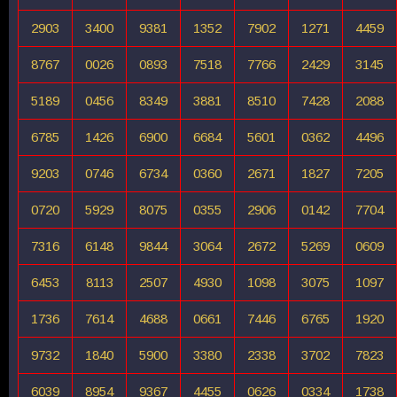
2903
3400
9381
1352
7902
1271
4459
8767
0026
0893
7518
7766
2429
3145
5189
0456
8349
3881
8510
7428
2088
6785
1426
6900
6684
5601
0362
4496
9203
0746
6734
0360
2671
1827
7205
0720
5929
8075
0355
2906
0142
7704
7316
6148
9844
3064
2672
5269
0609
6453
8113
2507
4930
1098
3075
1097
1736
7614
4688
0661
7446
6765
1920
9732
1840
5900
3380
2338
3702
7823
6039
8954
9367
4455
0626
0334
1738