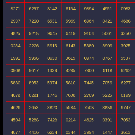
8271
6257
8142
6154
9894
4951
0983
2937
7220
6531
5969
6964
0421
4688
4825
9218
9645
6419
9104
5061
3350
0234
2226
5915
6143
5380
8909
3925
1991
5958
0930
3615
0974
0767
5537
0908
9617
1339
4285
7800
6118
9262
5880
8953
5374
5810
7445
7059
6277
4078
6281
1746
7638
2709
5225
6199
4626
2653
3820
5584
7508
3886
9747
4504
5288
7428
0214
4625
0391
7053
4677
4416
6234
0344
3994
1447
3613