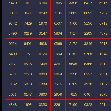
5479
1613
9760
2805
3398
8427
5016
4954
3671
0248
7136
1882
8051
4737
9342
7429
1970
6537
4700
5156
6712
5496
0219
3147
5834
4717
2285
4572
0254
6401
4938
0569
2172
3846
9018
6409
1763
6120
2994
0151
9705
1047
7183
6536
7408
4261
5645
8368
7012
6731
2279
0803
2064
7198
6227
7391
3162
5030
1884
7516
6705
4578
1192
3051
6147
3803
2959
7815
6407
9075
4348
1993
0350
8261
7190
0328
9214