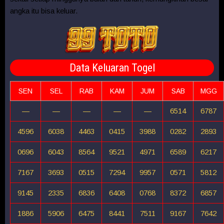
angka itu bisa keluar.
Data Keluaran Togel
SEN
SEL
RAB
KAM
JUM
SAB
MGG
—
—
—
—
—
6514
6787
4596
6038
4463
0415
3988
0282
2893
0696
6043
8564
9521
4971
6589
6217
7167
3693
0515
7294
9957
0571
5812
9145
2335
6836
6408
0768
8372
6857
1886
5906
6475
8441
7511
9167
7642