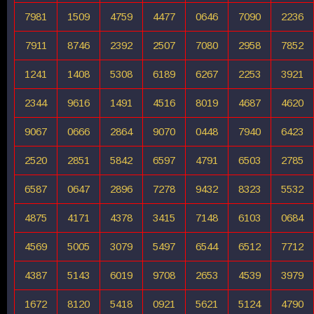
7981
1509
4759
4477
0646
7090
2236
7911
8746
2392
2507
7080
2958
7852
1241
1408
5308
6189
6267
2253
3921
2344
9616
1491
4516
8019
4687
4620
9067
0666
2864
9070
0448
7940
6423
2520
2851
5842
6597
4791
6503
2785
6587
0647
2896
7278
9432
8323
5532
4875
4171
4378
3415
7148
6103
0684
4569
5005
3079
5497
6544
6512
7712
4387
5143
6019
9708
2653
4539
3979
1672
8120
5418
0921
5621
5124
4790