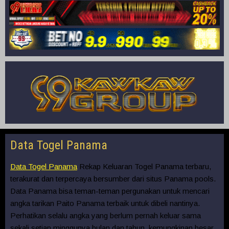
Data Togel Panama
Data Togel Panama
Rekap Keluaran Togel Panama terbaru,
terakurat dan terpercaya bersumber dari situs Panama pools.
Data Panama bisa teman-teman pergunakan untuk mencari
angka tarikan Paito Panama terbaik untuk dibeli nantinya.
Perhatikan selalu angka yang berlum pernah keluar sama
sekali setiap minggunya bulan dan tahun, kemungkinan besar