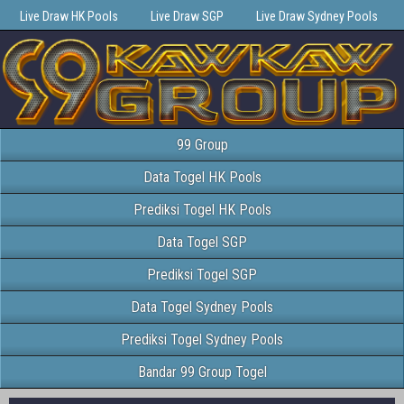
Live Draw HK Pools
Live Draw SGP
Live Draw Sydney Pools
99 Group
Data Togel HK Pools
Prediksi Togel HK Pools
Data Togel SGP
Prediksi Togel SGP
Data Togel Sydney Pools
Prediksi Togel Sydney Pools
Bandar 99 Group Togel