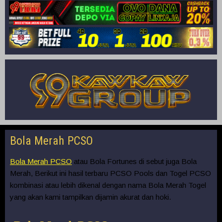
Bola Merah PCSO
Bola Merah PCSO
atau Bola Fortunes di sebut juga Bola
Merah, Berikut ini hasil terbaru PCSO Pools dan Togel PCSO
kombinasi atau lebih dikenal dengan nama Bola Merah Togel
yang akan kami tampilkan dijamin akurat dan hoki.