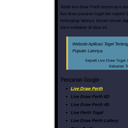
Itulah live draw Perth terpercaya se
live draw pasaran togel lain sepert
terlengkap lainnya. teman-teman dap
kami sediakan di situs ini.
Website Aplikasi Togel Terle
Populer Lainnya.
Seperti Live Draw Togel, 
Keluaran T
Pencarian Google :
Live Draw Perth
Live Draw Perth 6D
Live Draw Perth 4D
Live Perth Togel
Live Draw Perth Lottery