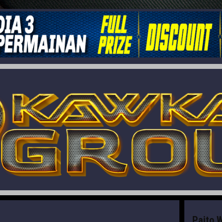
Paito 