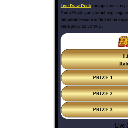
Live Draw Perth
merupakan situs pe
Perth Pools yang terhubung langsun
tampilkan kepada anda semua secara
pada pukul 21:30 WIB.
Live 