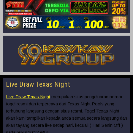
Live Draw Texas Night
Live Draw Texas Night
merupakan situs pengeluaran nomor
togel resmi dan terpercaya dari Texas Night Pools yang
terhubung langsung dengan situs resmi. Togel Texas Night
akan kami tampilkan kepada anda semua secara langsung dan
akan tayang secara live setiap hari, kecuali ( Hari Senin Off )
pada pukul 10:12 WIB.