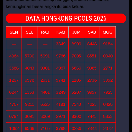
kemungkinan besar angka itu bisa keluar.
DATA HONGKONG POOLS 2026
SEN
SEL
RAB
KAM
JUM
SAB
MGG
—
—
—
3849
8909
8448
9184
4864
5730
5991
9766
7005
8551
0940
3688
4043
9301
4967
5889
9385
2771
1297
9578
2931
5741
1105
2736
3352
6244
1353
4461
3249
5207
9957
7925
4767
9211
6525
4181
7543
4223
0428
6794
3091
8069
2971
8300
7445
8853
1092
9569
7105
3798
0286
7344
2072