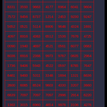
8331
3593
9663
4177
8964
6041
9604
7572
9456
8737
1214
2453
9230
9247
5652
0521
5114
8906
9648
4324
1891
4097
8916
4383
6512
1536
7676
4725
0090
1940
4697
4521
0561
6077
0683
8038
6916
2388
9973
9787
0635
2984
1736
9406
5943
4522
0597
8785
7647
8461
9493
5311
3348
1894
1321
8636
2800
6085
8524
9803
4330
3207
3860
6839
7097
7097
7097
2996
2914
6220
1363
3015
6960
4854
9978
3106
4278