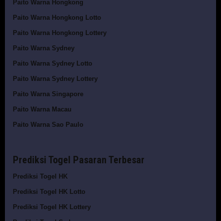
Paito Warna Hongkong
Paito Warna Hongkong Lotto
Paito Warna Hongkong Lottery
Paito Warna Sydney
Paito Warna Sydney Lotto
Paito Warna Sydney Lottery
Paito Warna Singapore
Paito Warna Macau
Paito Warna Sao Paulo
Prediksi Togel Pasaran Terbesar
Prediksi Togel HK
Prediksi Togel HK Lotto
Prediksi Togel HK Lottery