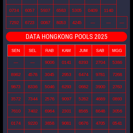
0734
6057
5937
6583
5305
0409
1140
7292
6723
0087
8053
4245
—
—
—
DATA HONGKONG POOLS 2025
SEN
SEL
RAB
KAM
JUM
SAB
MGG
—
—
9006
0141
6393
2704
5386
8962
4578
3045
2953
6474
9781
7268
9873
8336
5046
6293
0682
3900
2763
3572
7344
2576
9097
5282
4689
0893
7610
7402
6964
2301
8565
8648
3056
0174
9220
3858
9081
0676
4705
0541