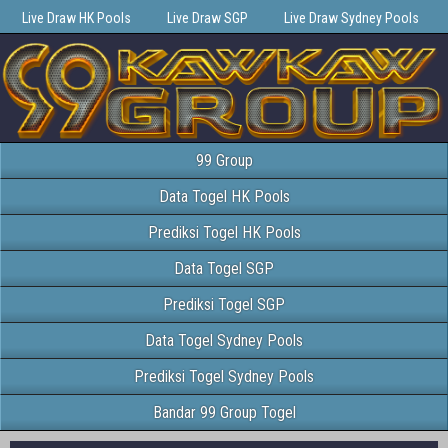
Live Draw HK Pools
Live Draw SGP
Live Draw Sydney Pools
99 Group
Data Togel HK Pools
Prediksi Togel HK Pools
Data Togel SGP
Prediksi Togel SGP
Data Togel Sydney Pools
Prediksi Togel Sydney Pools
Bandar 99 Group Togel