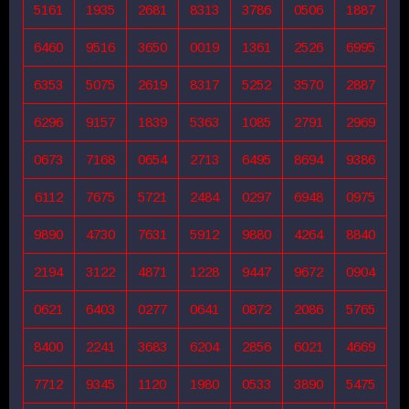
5161
1935
2681
8313
3786
0506
1887
6460
9516
3650
0019
1361
2526
6995
6353
5075
2619
8317
5252
3570
2887
6296
9157
1839
5363
1085
2791
2969
0673
7168
0654
2713
6495
8694
9386
6112
7675
5721
2484
0297
6948
0975
9890
4730
7631
5912
9880
4264
8840
2194
3122
4871
1228
9447
9672
0904
0621
6403
0277
0641
0872
2086
5765
8400
2241
3683
6204
2856
6021
4669
7712
9345
1120
1980
0533
3890
5475