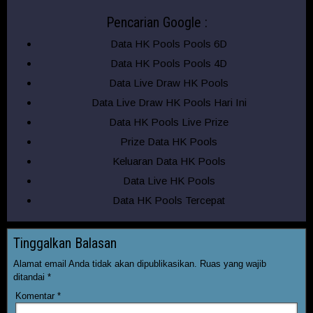
Pencarian Google :
Data HK Pools Pools 6D
Data HK Pools Pools 4D
Data Live Draw HK Pools
Data Live Draw HK Pools Hari Ini
Data HK Pools Live Prize
Prize Data HK Pools
Keluaran Data HK Pools
Data Live HK Pools
Data HK Pools Tercepat
Tinggalkan Balasan
Alamat email Anda tidak akan dipublikasikan.
Ruas yang wajib
ditandai
*
Komentar
*