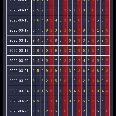
2020-03-14
7
5
2
7
9
1
9
1
6
1
7
0
6
6
1
1
2
2020-03-15
4
6
4
8
3
4
6
1
0
0
0
7
9
7
5
0
5
2020-03-17
0
7
3
8
2
3
7
1
6
7
4
8
4
3
1
7
8
2020-03-18
9
4
8
7
6
8
8
7
0
9
9
3
3
6
5
9
5
2020-03-19
2
6
9
0
9
9
3
3
2
6
8
6
8
5
7
6
4
2020-03-20
6
4
8
5
4
7
5
3
2
5
7
4
2
6
5
2
7
2020-03-21
2
5
9
9
9
9
1
1
3
0
3
6
0
6
8
0
8
2020-03-22
8
1
8
2
1
5
3
8
1
0
1
2
8
1
6
0
6
2020-03-24
0
3
1
5
6
1
1
2
5
4
9
0
0
0
0
4
4
2020-03-25
4
9
9
1
1
9
9
9
0
6
6
6
6
3
5
6
2
2020-03-26
1
3
8
2
1
5
3
8
1
0
1
2
8
1
6
0
6