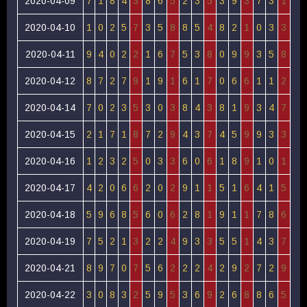
2020-04-09
7
1
8
4
3
8
6
5
2
3
5
3
9
3
7
3
1
2020-04-10
1
0
2
5
7
3
5
8
8
5
4
8
2
1
0
3
3
2020-04-11
9
4
0
2
2
1
6
7
5
3
8
0
9
9
3
5
8
2020-04-12
8
7
2
7
9
1
9
1
6
1
7
0
6
6
1
1
2
2020-04-14
7
0
2
3
5
3
0
3
8
4
3
8
1
9
3
4
7
2020-04-15
2
1
7
1
8
7
2
9
4
3
7
4
5
9
9
3
3
2020-04-16
1
2
3
2
5
0
3
3
6
0
6
1
8
9
1
0
1
2020-04-17
4
2
0
6
6
2
0
2
9
1
1
5
1
6
4
1
5
2020-04-18
5
9
6
8
5
6
0
6
2
8
1
9
1
1
7
8
6
2020-04-19
7
5
2
1
3
2
2
4
9
3
3
5
5
1
4
3
7
2020-04-21
8
9
7
0
7
5
6
2
2
2
4
2
9
2
7
2
9
2020-04-22
3
0
8
3
2
5
9
5
3
6
9
2
6
8
8
6
5