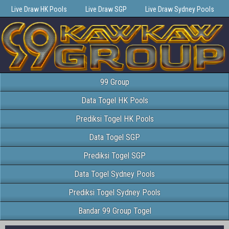
Live Draw HK Pools
Live Draw SGP
Live Draw Sydney Pools
99 Group
Data Togel HK Pools
Prediksi Togel HK Pools
Data Togel SGP
Prediksi Togel SGP
Data Togel Sydney Pools
Prediksi Togel Sydney Pools
Bandar 99 Group Togel