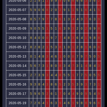
2020-05-06
2
1
9
1
1
9
9
9
0
6
6
6
6
3
5
6
2
2020-05-07
5
9
0
6
6
2
0
2
9
1
1
5
1
6
4
1
5
2020-05-08
8
5
7
9
7
7
8
6
1
3
4
4
3
7
6
3
9
2020-05-09
9
0
5
5
1
5
1
6
3
9
3
2
0
2
8
9
8
2020-05-10
8
4
0
0
0
9
7
7
4
8
3
6
4
1
9
8
8
2020-05-12
8
2
8
2
1
5
3
8
1
0
1
2
8
1
6
0
6
2020-05-13
0
1
4
8
3
4
6
1
0
0
0
7
9
7
5
0
5
2020-05-14
5
6
7
3
1
8
0
8
3
4
7
3
1
4
8
4
3
2020-05-15
2
7
3
9
3
4
4
8
5
5
1
7
7
5
0
5
5
2020-05-16
9
3
8
4
3
8
6
5
2
3
5
3
9
3
7
3
1
2020-05-17
5
9
6
5
2
6
1
7
0
4
4
9
0
9
5
4
9
2020-05-19
7
2
6
4
1
6
3
9
4
6
1
9
8
8
9
6
6