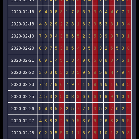
2020-02-16
9
4
0
8
8
1
7
8
5
7
3
0
4
4
0
7
7
2020-02-18
4
3
2
9
2
2
8
1
6
3
9
5
3
8
1
3
4
2020-02-19
7
3
8
4
3
8
6
5
2
3
5
3
9
3
7
3
1
2020-02-20
8
9
7
5
3
8
5
4
3
5
8
3
2
5
5
3
8
2020-02-21
8
9
1
4
5
1
3
4
9
6
6
0
8
8
4
6
1
2020-02-22
3
0
3
0
3
2
3
5
9
9
9
5
8
4
4
9
4
2020-02-23
7
8
7
8
6
7
9
7
1
8
9
4
6
1
6
8
5
2020-02-25
4
5
3
2
5
0
3
3
6
0
6
1
8
9
1
0
1
2020-02-26
5
4
3
5
8
2
5
7
7
5
3
5
2
7
0
2
2
2020-02-27
4
8
8
3
2
5
9
5
3
6
9
2
6
8
8
6
5
2020-02-28
0
2
0
5
5
0
1
1
8
9
8
1
0
1
3
9
3