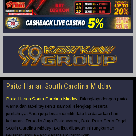
Paito Harian South Carolina Midday
Paito Harian South Carolina Midday
, Dilengkapi dengan paito
warna dan tabel taysen 1 sampai 4 lengkap beserta
jumlahnya. Anda juga bisa memilih data berdasarkan hari
keluaran. Tersedia Juga Paito Warna, Data Paito Serta Togel
South Carolina Midday. Berikut dibawah ini rangkuman
keluaran angka yang dapat kami tampilkan.