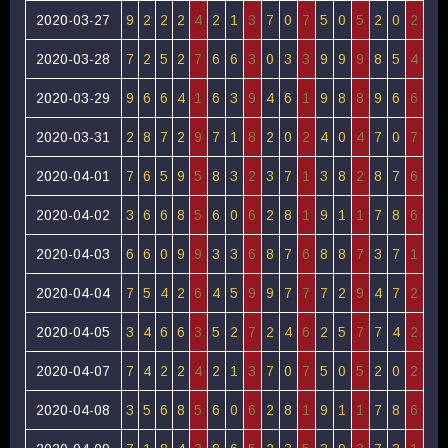
2020-03-27
9
2
2
2
4
2
1
3
7
0
7
5
0
5
2
0
2
2020-03-28
7
2
5
2
7
6
6
3
0
3
3
9
9
9
8
5
4
2020-03-29
9
6
6
4
1
6
3
9
4
6
1
9
8
8
9
6
6
2020-03-31
2
8
7
2
9
7
1
8
2
0
2
4
0
4
7
0
7
2020-04-01
7
6
5
9
5
8
3
2
3
7
1
3
8
2
8
7
6
2020-04-02
3
6
6
8
5
6
0
6
2
8
1
9
1
1
7
8
6
2020-04-03
6
6
0
9
9
3
3
6
8
7
6
8
8
7
3
7
1
2020-04-04
7
5
4
2
6
4
5
9
9
7
7
7
2
9
4
7
2
2020-04-05
3
4
6
6
3
5
2
7
2
4
6
2
5
7
7
4
2
2020-04-07
7
4
2
2
4
2
1
3
7
0
7
5
0
5
2
0
2
2020-04-08
3
5
6
8
5
6
0
6
2
8
1
9
1
1
7
8
6