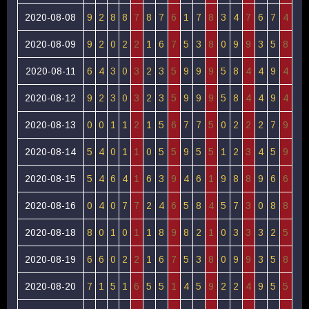
2020-08-08
9
2
8
8
7
8
7
6
1
7
8
3
4
7
6
7
4
2020-08-09
9
2
0
2
2
1
6
7
5
3
8
0
9
9
3
5
8
2020-08-11
6
4
3
0
3
2
3
5
9
9
9
5
8
4
4
9
4
2020-08-12
9
2
3
0
3
2
3
5
9
9
9
5
8
4
4
9
4
2020-08-13
0
0
1
1
2
1
5
6
7
7
5
0
2
2
2
7
9
2020-08-14
5
4
0
1
1
0
5
5
9
5
5
1
2
3
4
5
9
2020-08-15
5
4
6
4
1
6
3
9
4
6
1
9
8
8
9
6
6
2020-08-16
0
4
0
7
7
2
4
6
5
8
4
5
7
3
0
8
8
2020-08-18
8
0
1
0
1
1
8
9
8
2
1
0
3
3
3
2
5
2020-08-19
6
6
0
2
2
1
6
7
5
3
8
0
9
9
3
5
8
2020-08-20
7
1
5
1
6
5
5
1
4
5
9
2
2
4
9
5
5