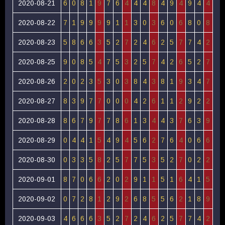
2020-08-21
6
0
8
1
9
7
6
4
4
4
8
4
9
4
9
4
4
2020-08-22
7
1
9
9
9
9
1
1
3
0
3
6
0
6
8
0
8
2020-08-23
5
8
6
6
3
5
2
7
2
4
6
2
5
7
7
4
2
2020-08-25
9
0
8
5
4
7
5
3
2
5
7
4
2
6
5
2
7
2020-08-26
2
0
2
3
5
3
0
3
8
4
3
8
1
9
3
4
7
2020-08-27
8
3
9
7
7
0
0
0
4
2
6
1
1
2
9
2
2
2020-08-28
8
6
7
9
7
7
8
6
1
3
4
4
3
7
6
3
9
2020-08-29
0
4
4
1
5
4
9
4
5
6
2
7
6
4
0
6
6
2020-08-30
0
3
3
5
8
2
5
7
7
5
3
5
2
7
0
2
2
2020-09-01
8
7
0
6
6
2
0
2
9
1
1
5
1
6
4
1
5
2020-09-02
0
7
2
8
1
2
9
2
6
8
5
5
6
2
1
8
9
2020-09-03
4
6
6
6
3
5
2
7
2
4
6
2
5
7
7
4
2