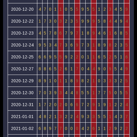
2020-12-20
4
7
0
1
1
0
5
5
9
5
5
1
2
3
4
5
9
2020-12-22
1
7
3
0
3
2
3
5
9
9
9
5
8
4
4
9
4
2020-12-23
4
5
7
8
6
7
9
7
1
8
9
4
6
1
6
8
5
2020-12-24
9
5
3
4
7
3
6
9
7
3
1
8
9
8
2
3
5
2020-12-25
6
6
9
5
5
9
2
2
0
1
1
6
5
2
5
1
6
2020-12-27
8
8
6
5
2
6
1
7
0
4
4
9
0
9
5
4
9
2020-12-29
8
9
1
0
1
1
8
9
8
2
1
0
3
3
3
2
5
2020-12-30
7
0
3
9
3
4
4
8
5
5
1
7
7
5
0
5
5
2020-12-31
1
7
2
0
2
0
6
6
7
2
9
1
9
1
2
2
4
2021-01-01
4
8
2
1
3
2
2
4
9
3
3
5
5
1
4
3
7
2021-01-02
6
8
9
7
7
0
0
0
4
2
6
1
1
2
9
2
2