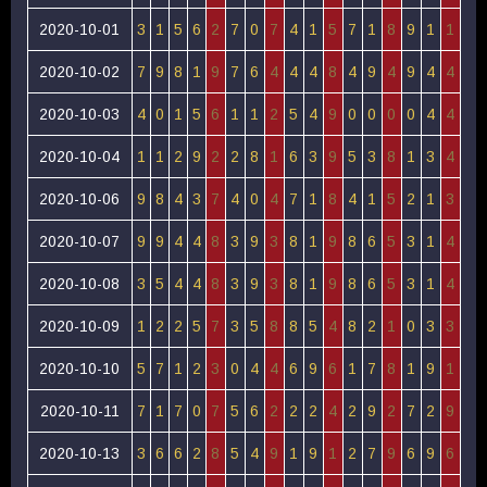
2020-10-01
3
1
5
6
2
7
0
7
4
1
5
7
1
8
9
1
1
2020-10-02
7
9
8
1
9
7
6
4
4
4
8
4
9
4
9
4
4
2020-10-03
4
0
1
5
6
1
1
2
5
4
9
0
0
0
0
4
4
2020-10-04
1
1
2
9
2
2
8
1
6
3
9
5
3
8
1
3
4
2020-10-06
9
8
4
3
7
4
0
4
7
1
8
4
1
5
2
1
3
2020-10-07
9
9
4
4
8
3
9
3
8
1
9
8
6
5
3
1
4
2020-10-08
3
5
4
4
8
3
9
3
8
1
9
8
6
5
3
1
4
2020-10-09
1
2
2
5
7
3
5
8
8
5
4
8
2
1
0
3
3
2020-10-10
5
7
1
2
3
0
4
4
6
9
6
1
7
8
1
9
1
2020-10-11
7
1
7
0
7
5
6
2
2
2
4
2
9
2
7
2
9
2020-10-13
3
6
6
2
8
5
4
9
1
9
1
2
7
9
6
9
6