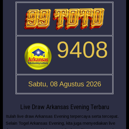
Live Draw Arkansas Evening Terbaru
Itulah live draw Arkansas Evening terpercaya serta tercepat.
Selain Togel Arkansas Evening, kita juga menyediakan live