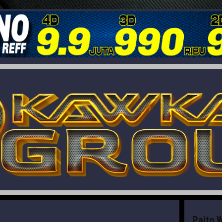
Paito 