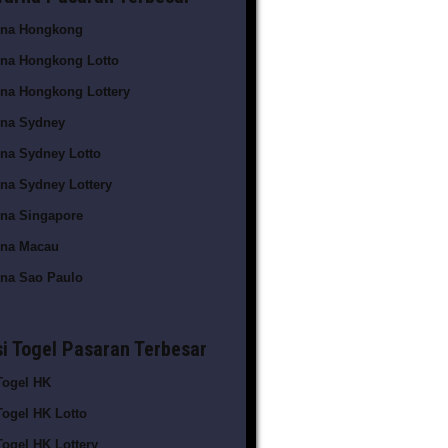
rna Hongkong
rna Hongkong Lotto
rna Hongkong Lottery
rna Sydney
na Sydney Lotto
na Sydney Lottery
rna Singapore
rna Macau
rna Sao Paulo
i Togel Pasaran Terbesar
Togel HK
Togel HK Lotto
Togel HK Lottery