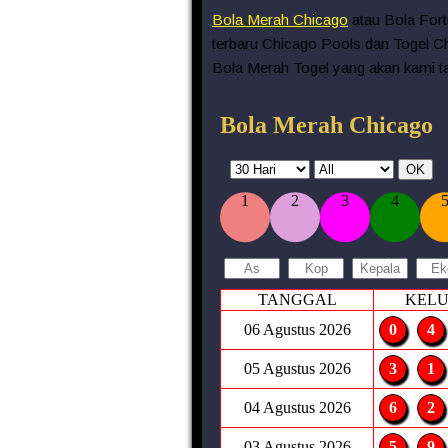
Bola Merah Chicago
atau Bola Fortu
terbaru Chicago Pools dan Togel Ch
Bola Merah Togel yang akan kami ta