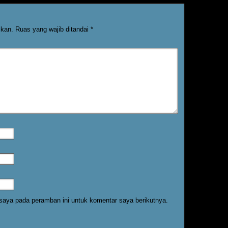
ikan.
Ruas yang wajib ditandai
*
saya pada peramban ini untuk komentar saya berikutnya.