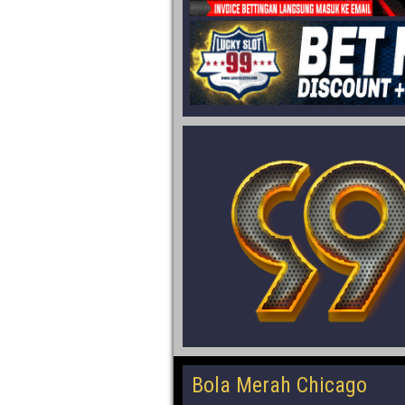
Bola Merah Chicago