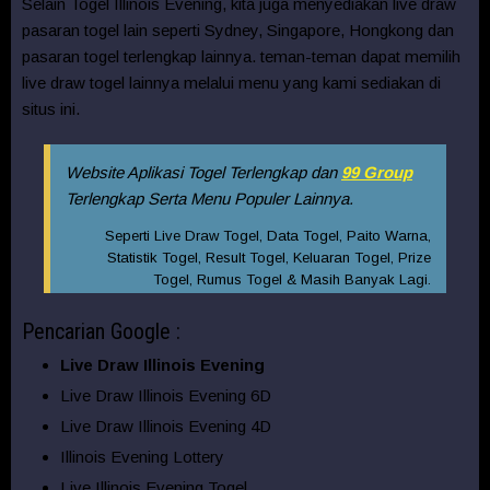
Selain Togel Illinois Evening, kita juga menyediakan live draw
pasaran togel lain seperti Sydney, Singapore, Hongkong dan
pasaran togel terlengkap lainnya. teman-teman dapat memilih
live draw togel lainnya melalui menu yang kami sediakan di
situs ini.
Website Aplikasi Togel Terlengkap dan
99 Group
Terlengkap Serta Menu Populer Lainnya.
Seperti Live Draw Togel, Data Togel, Paito Warna,
Statistik Togel, Result Togel, Keluaran Togel, Prize
Togel, Rumus Togel & Masih Banyak Lagi.
Pencarian Google :
Live Draw Illinois Evening
Live Draw Illinois Evening 6D
Live Draw Illinois Evening 4D
Illinois Evening Lottery
Live Illinois Evening Togel