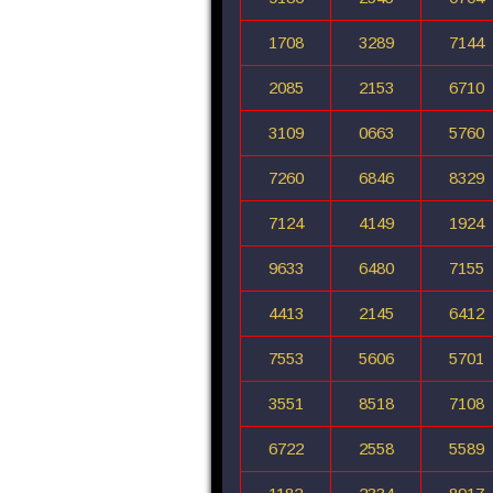
1708
3289
7144
2085
2153
6710
3109
0663
5760
7260
6846
8329
7124
4149
1924
9633
6480
7155
4413
2145
6412
7553
5606
5701
3551
8518
7108
6722
2558
5589