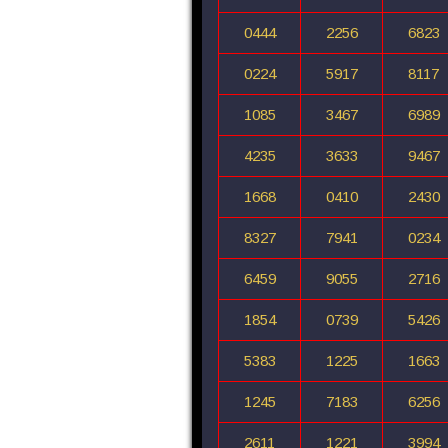
0444
2256
6823
0224
5917
8117
1085
3467
6989
4235
3633
9467
1668
0410
2430
8327
7941
0234
6459
9055
2716
1854
0739
5426
5383
1225
1663
1245
7183
6256
2611
1221
3994