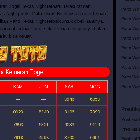
an Togel Texas Night terbaru, terakurat dan
Paito Wa
xas Night pools. Data Texas Night bisa teman-teman
Paito Wa
an Paito Texas Night terbaik untuk dibeli nantinya.
m pernah keluar sama sekali setiap minggunya bulan
Paito Wa
itu bisa keluar.
Paito Wa
Paito War
Paito War
Paito Wa
a Keluaran Togel
Paito Wa
KAM
JUM
SAB
MGG
Paito Wa
—
—
9546
6859
Prediks
0923
8340
3106
7399
Prediksi 
7693
6321
9233
9129
Prediksi 
7918
4598
3700
6691
Prediksi 