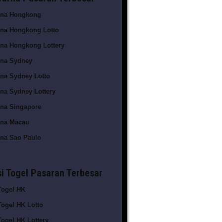
rna Hongkong
rna Hongkong Lotto
rna Hongkong Lottery
rna Sydney
na Sydney Lotto
na Sydney Lottery
rna Singapore
rna Macau
rna Sao Paulo
i Togel Pasaran Terbesar
Togel HK
Togel HK Lotto
Togel HK Lottery