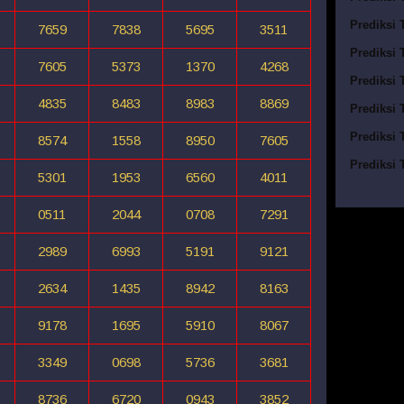
Prediksi 
7659
7838
5695
3511
Prediksi 
7605
5373
1370
4268
Prediksi 
4835
8483
8983
8869
Prediksi 
Prediksi 
8574
1558
8950
7605
Prediksi 
5301
1953
6560
4011
0511
2044
0708
7291
2989
6993
5191
9121
2634
1435
8942
8163
9178
1695
5910
8067
3349
0698
5736
3681
8736
6720
0943
3852