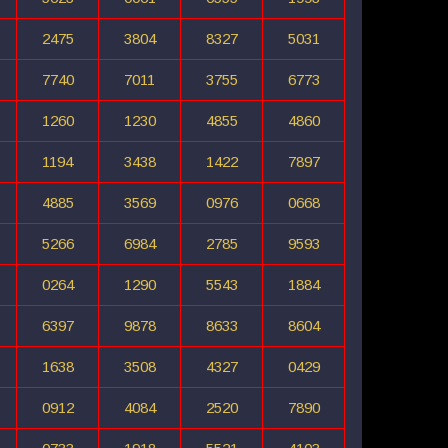
2475
3804
8327
5031
7740
7011
3755
6773
1260
1230
4855
4860
1194
3438
1422
7897
4885
3569
0976
0668
5266
6984
2785
9593
0264
1290
5543
1884
6397
9878
8633
8604
1638
3508
4327
0429
0912
4084
2520
7890