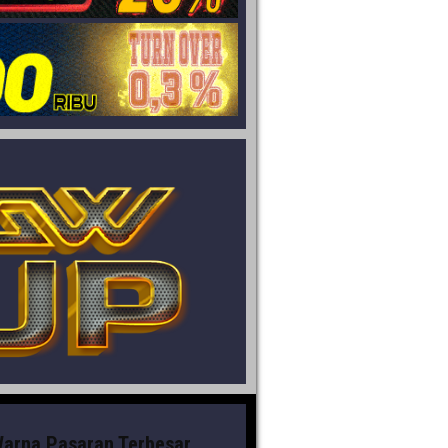
Warna Pasaran Terbesar