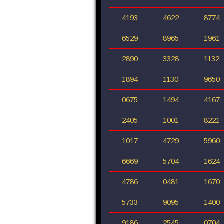
4193
4622
8774
6529
8965
1961
2890
3328
1132
1894
1130
9650
0675
1494
4167
2405
1001
8221
1017
4729
5960
6669
5704
1624
4786
0481
1670
5733
9095
1400
9186
2545
0704