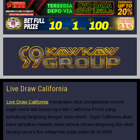
Live Draw California
Live Draw California
merupakan situs pengeluaran nomor
togel resmi dan terpercaya dari California Pools yang
terhubung langsung dengan situs resmi. Togel California akan
kami tampilkan kepada anda semua secara langsung dan akan
tayang secara live setiap hari pada pukul 08:30 WIB.