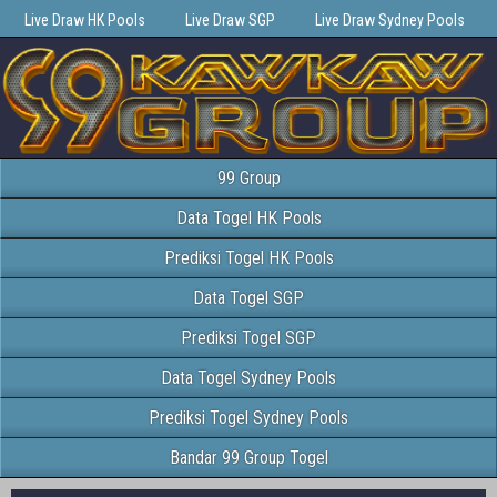
Live Draw HK Pools
Live Draw SGP
Live Draw Sydney Pools
99 Group
Data Togel HK Pools
Prediksi Togel HK Pools
Data Togel SGP
Prediksi Togel SGP
Data Togel Sydney Pools
Prediksi Togel Sydney Pools
Bandar 99 Group Togel