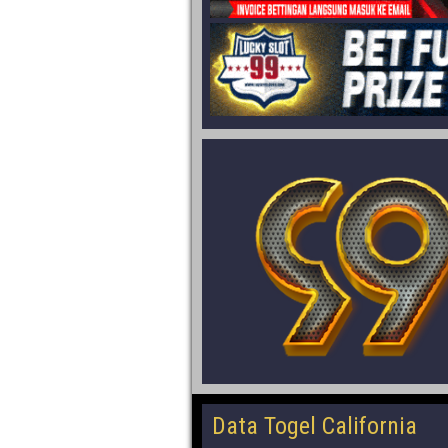
Data Togel California