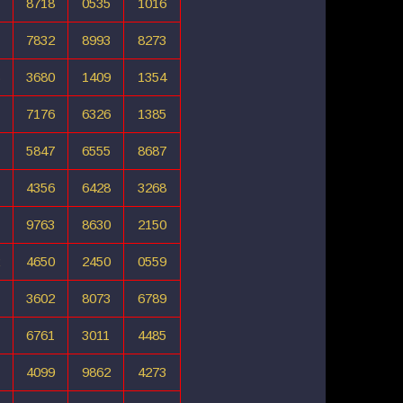
5
8718
0535
1016
1
7832
8993
8273
8
3680
1409
1354
1
7176
6326
1385
3
5847
6555
8687
1
4356
6428
3268
5
9763
8630
2150
2
4650
2450
0559
1
3602
8073
6789
7
6761
3011
4485
3
4099
9862
4273