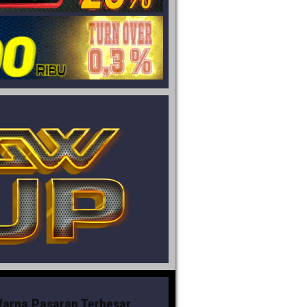
Warna Pasaran Terbesar