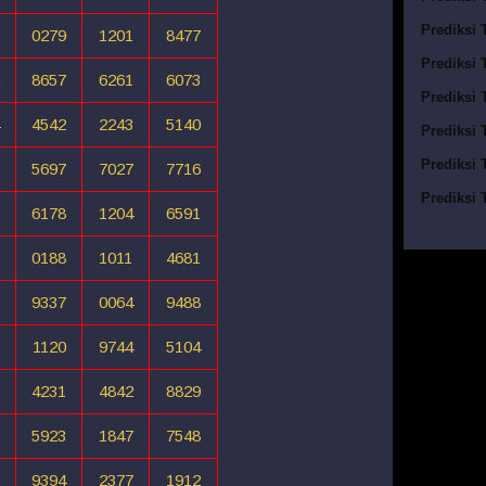
Prediksi 
7
0279
1201
8477
Prediksi 
2
8657
6261
6073
Prediksi 
4
4542
2243
5140
Prediksi 
Prediksi 
6
5697
7027
7716
Prediksi 
6
6178
1204
6591
1
0188
1011
4681
6
9337
0064
9488
0
1120
9744
5104
1
4231
4842
8829
2
5923
1847
7548
5
9394
2377
1912