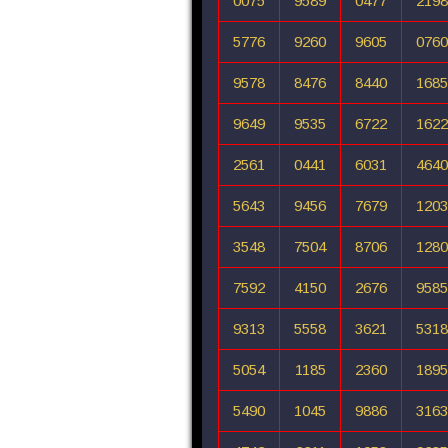
0075
9589
0477
219
5776
9260
9605
076
9578
8476
8440
168
9649
9535
6722
162
2561
0441
6031
464
5643
9456
7679
120
3548
7504
8706
128
7592
4150
2676
958
9313
5558
3621
531
5054
1185
2360
189
5490
1045
9886
316