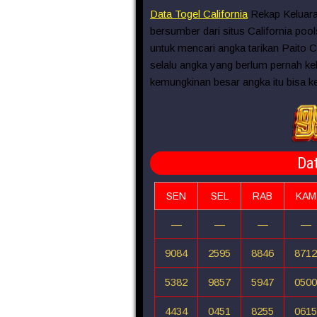
Data Togel California
Rekap Keluaran
bersumber dari situs California poo
untuk mencari angka tarikan Paito Cal
selalu angka yang berlum pernah ke
kemungkinan besar angka itu bisa ke
Dat
SEN
SEL
RAB
KAM
—
—
—
—
9084
2595
8846
871
5382
9857
5947
050
4434
0451
8255
061