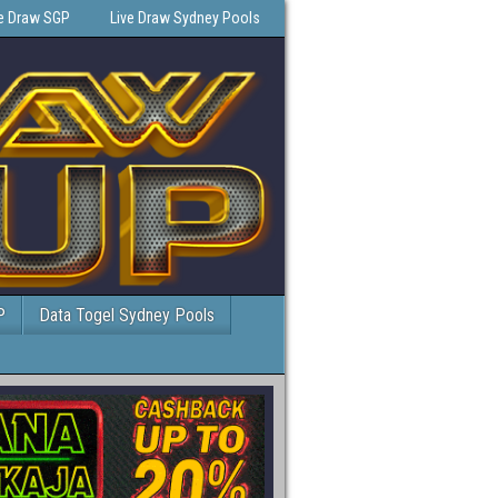
ve Draw SGP
Live Draw Sydney Pools
P
Data Togel Sydney Pools