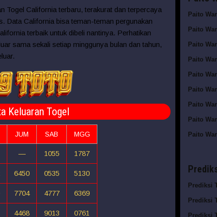
 Togel California terbaru, terakurat dan terpercaya
Paito Wa
ls. Data California bisa teman-teman pergunakan
Paito Wa
ifornia terbaik untuk dibeli nantinya. Perhatikan
luar sama sekali setiap minggunya bulan dan tahun,
Paito Wa
luar.
Paito Wa
Paito War
Paito War
Paito Wa
a Keluaran Togel
Paito Wa
JUM
SAB
MGG
Paito Wa
—
1055
1787
Prediks
2
6450
0535
5130
Prediksi 
0
7704
4777
6369
Prediksi 
5
4468
9013
0761
Prediksi 