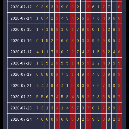
2020-07-12
9
3
9
3
3
9
0
9
2
1
3
6
1
7
7
1
8
2020-07-14
1
0
4
1
5
4
9
4
5
6
2
7
6
4
0
6
6
2020-07-15
1
7
1
8
9
1
0
1
7
8
6
0
1
1
2
8
1
2020-07-16
0
1
5
2
7
6
6
3
0
3
3
9
9
9
8
5
4
2020-07-17
4
1
1
7
8
0
2
2
7
4
2
1
5
6
2
4
6
2020-07-18
1
3
5
1
6
5
5
1
4
5
9
2
2
4
9
5
5
2020-07-19
6
8
8
0
8
7
3
1
4
9
4
4
8
3
9
9
9
2020-07-21
4
4
4
9
4
4
1
5
8
0
8
7
0
7
3
0
3
2020-07-22
5
5
6
7
4
5
8
4
3
8
2
2
3
5
8
8
7
2020-07-23
7
3
1
3
4
1
4
5
7
9
7
0
7
7
2
9
2
2020-07-24
4
6
6
0
6
6
8
5
3
2
5
9
3
3
8
2
1