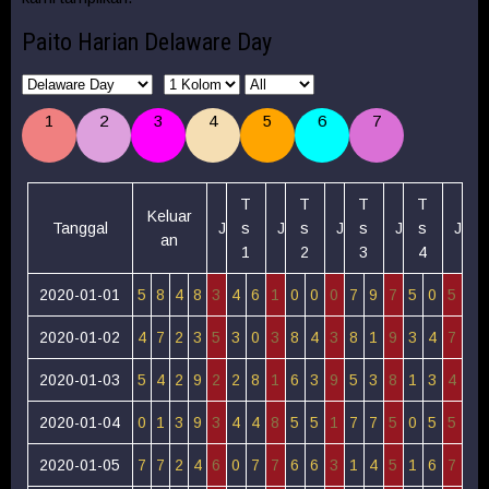
Paito Harian Delaware Day
1
2
3
4
5
6
7
T
T
T
T
Keluar
Tanggal
J
s
J
s
J
s
J
s
J
an
1
2
3
4
2020-01-01
5
8
4
8
3
4
6
1
0
0
0
7
9
7
5
0
5
2020-01-02
4
7
2
3
5
3
0
3
8
4
3
8
1
9
3
4
7
2020-01-03
5
4
2
9
2
2
8
1
6
3
9
5
3
8
1
3
4
2020-01-04
0
1
3
9
3
4
4
8
5
5
1
7
7
5
0
5
5
2020-01-05
7
7
2
4
6
0
7
7
6
6
3
1
4
5
1
6
7