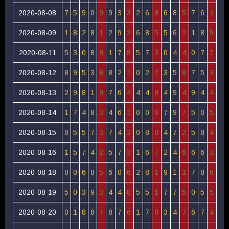
2020-08-08
7
5
9
0
9
9
3
3
2
6
8
6
8
5
7
6
4
2020-08-09
1
8
2
8
1
2
9
2
6
8
5
5
6
2
1
8
9
2020-08-11
5
3
0
8
8
1
7
8
5
7
3
0
4
4
0
7
7
2020-08-12
8
9
5
3
8
8
2
1
0
2
2
3
5
8
7
5
3
2020-08-13
2
9
8
1
9
7
6
4
4
4
8
4
9
4
9
4
4
2020-08-14
1
7
4
8
3
4
6
1
0
0
0
7
9
7
5
0
5
2020-08-15
8
5
5
7
3
7
4
2
0
8
8
4
7
2
5
8
4
2020-08-16
1
5
7
4
2
5
7
3
1
6
7
2
4
6
6
6
3
2020-08-18
8
0
6
8
5
6
0
6
2
8
1
9
1
1
7
8
6
2020-08-19
5
0
3
9
3
4
4
8
5
5
1
7
7
5
0
5
5
2020-08-20
0
1
8
8
7
8
7
6
1
7
8
3
4
7
6
7
4