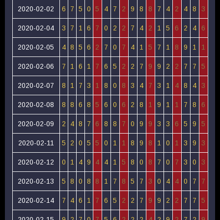
2020-02-02
6
7
5
0
5
4
7
2
9
8
8
7
4
2
4
8
3
2020-02-04
3
7
1
6
7
0
2
2
7
4
2
1
5
6
2
4
6
2020-02-05
4
8
5
6
2
7
0
7
4
1
5
7
1
8
9
1
1
2020-02-06
7
1
6
1
7
6
5
2
2
7
9
9
2
2
7
7
5
2020-02-07
8
1
7
3
1
8
0
8
3
4
7
3
1
4
8
4
3
2020-02-08
8
8
6
8
5
6
0
6
2
8
1
9
1
1
7
8
6
2020-02-09
2
4
8
7
6
8
8
7
0
9
9
3
3
6
5
9
5
2020-02-11
5
2
0
5
5
0
1
1
8
9
8
1
0
1
3
9
3
2020-02-12
0
1
4
9
4
4
1
5
8
0
8
7
0
7
3
0
3
2020-02-13
5
8
0
8
8
1
7
8
5
7
3
0
4
4
0
7
7
2020-02-14
7
4
6
1
7
6
5
2
2
7
9
9
2
2
7
7
5
2020-02-15
9
2
7
0
7
5
6
2
2
2
4
2
9
2
7
2
9