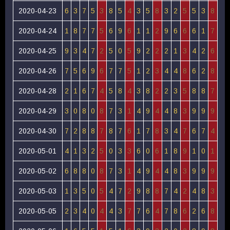
2020-04-23
6
3
7
5
3
8
5
4
3
5
8
3
2
5
5
3
8
2020-04-24
1
8
7
7
5
6
9
6
1
1
2
9
6
6
6
1
7
2020-04-25
9
3
4
7
2
5
0
5
9
2
2
2
1
3
4
2
6
2020-04-26
7
5
6
9
6
7
7
5
1
2
3
4
4
8
6
2
8
2020-04-28
2
1
6
7
4
5
8
4
3
8
2
2
3
5
8
8
7
2020-04-29
3
0
8
0
8
7
3
1
4
9
4
4
8
3
9
9
9
2020-04-30
7
2
8
8
7
8
7
6
1
7
8
3
4
7
6
7
4
2020-05-01
4
1
3
2
5
0
3
3
6
0
6
1
8
9
1
0
1
2020-05-02
6
8
8
0
8
7
3
1
4
9
4
4
8
3
9
9
9
2020-05-03
1
3
5
0
5
4
7
2
9
8
8
7
4
2
4
8
3
2020-05-05
2
3
4
0
4
4
3
7
7
6
4
7
8
6
2
6
8