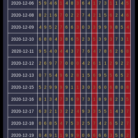
2020-12-06
5
9
4
6
1
4
8
3
6
4
1
7
3
1
1
4
5
2020-12-08
8
2
1
6
7
0
2
2
7
4
2
1
5
6
2
4
6
2020-12-09
4
9
5
2
7
6
6
3
0
3
3
9
9
9
8
5
4
2020-12-10
6
8
8
4
3
8
6
5
2
3
5
3
9
3
7
3
1
2020-12-11
9
5
4
0
4
4
3
7
7
6
4
7
8
6
2
6
8
2020-12-12
2
6
9
7
7
0
0
0
4
2
6
1
1
2
9
2
2
2020-12-13
0
7
5
4
9
6
2
8
1
5
6
9
5
5
6
5
2
2020-12-15
5
2
9
9
9
9
1
1
3
0
3
6
0
6
8
0
8
2020-12-16
8
1
3
4
7
3
6
9
7
3
1
8
9
8
2
3
5
2020-12-17
6
3
2
1
3
2
2
4
9
3
3
5
5
1
4
3
7
2020-12-18
0
6
8
5
4
7
5
3
2
5
7
4
2
6
5
2
7
2020-12-19
0
4
9
1
1
9
9
9
0
6
6
6
6
3
5
6
2