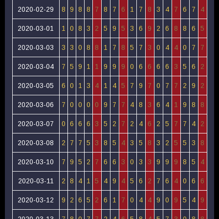
2020-02-29
8
9
8
8
7
8
7
6
1
7
8
3
4
7
6
7
4
2020-03-01
1
0
8
3
2
5
9
5
3
6
9
2
6
8
8
6
5
2020-03-03
3
3
0
8
8
1
7
8
5
7
3
0
4
4
0
7
7
2020-03-04
7
5
9
1
1
9
9
9
0
6
6
6
6
3
5
6
2
2020-03-05
6
0
1
3
4
1
4
5
7
9
7
0
7
7
2
9
2
2020-03-06
7
0
0
0
0
9
7
7
4
8
3
6
4
1
9
8
8
2020-03-07
0
6
6
6
3
5
2
7
2
4
6
2
5
7
7
4
2
2020-03-08
2
7
7
5
3
8
5
4
3
5
8
3
2
5
5
3
8
2020-03-10
7
9
5
2
7
6
6
3
0
3
3
9
9
9
8
5
4
2020-03-11
2
8
4
1
5
4
9
4
5
6
2
7
6
4
0
6
6
2020-03-12
9
2
6
5
2
6
1
7
0
4
4
9
0
9
5
4
9
2020-03-13
7
8
0
7
7
2
4
6
5
8
4
5
7
3
0
8
8