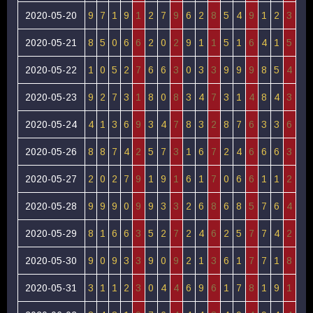
2020-05-20
9
7
1
9
1
2
7
9
6
2
8
5
4
9
1
2
3
2020-05-21
8
5
0
6
6
2
0
2
9
1
1
5
1
6
4
1
5
2020-05-22
1
0
5
2
7
6
6
3
0
3
3
9
9
9
8
5
4
2020-05-23
9
2
7
3
1
8
0
8
3
4
7
3
1
4
8
4
3
2020-05-24
4
1
3
6
9
3
4
7
8
3
2
8
7
6
3
3
6
2020-05-26
8
8
7
4
2
5
7
3
1
6
7
2
4
6
6
6
3
2020-05-27
2
0
2
7
9
1
9
1
6
1
7
0
6
6
1
1
2
2020-05-28
9
9
9
0
9
9
3
3
2
6
8
6
8
5
7
6
4
2020-05-29
8
1
6
6
3
5
2
7
2
4
6
2
5
7
7
4
2
2020-05-30
9
0
9
3
3
9
0
9
2
1
3
6
1
7
7
1
8
2020-05-31
3
1
1
2
3
0
4
4
6
9
6
1
7
8
1
9
1