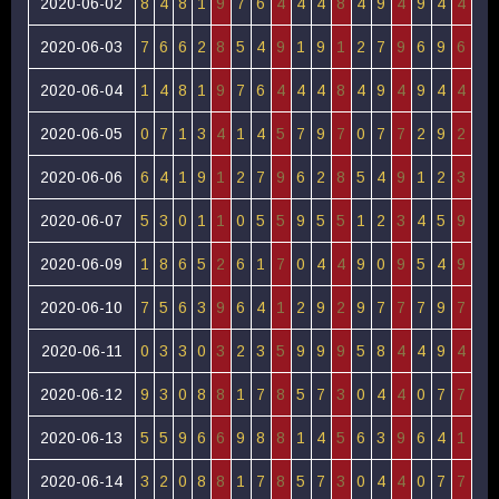
2020-06-02
8
4
8
1
9
7
6
4
4
4
8
4
9
4
9
4
4
2020-06-03
7
6
6
2
8
5
4
9
1
9
1
2
7
9
6
9
6
2020-06-04
1
4
8
1
9
7
6
4
4
4
8
4
9
4
9
4
4
2020-06-05
0
7
1
3
4
1
4
5
7
9
7
0
7
7
2
9
2
2020-06-06
6
4
1
9
1
2
7
9
6
2
8
5
4
9
1
2
3
2020-06-07
5
3
0
1
1
0
5
5
9
5
5
1
2
3
4
5
9
2020-06-09
1
8
6
5
2
6
1
7
0
4
4
9
0
9
5
4
9
2020-06-10
7
5
6
3
9
6
4
1
2
9
2
9
7
7
7
9
7
2020-06-11
0
3
3
0
3
2
3
5
9
9
9
5
8
4
4
9
4
2020-06-12
9
3
0
8
8
1
7
8
5
7
3
0
4
4
0
7
7
2020-06-13
5
5
9
6
6
9
8
8
1
4
5
6
3
9
6
4
1
2020-06-14
3
2
0
8
8
1
7
8
5
7
3
0
4
4
0
7
7