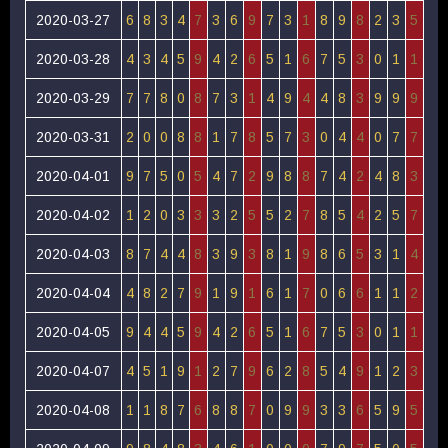
2020-03-27
6
8
3
4
7
3
6
9
7
3
1
8
9
8
2
3
5
2020-03-28
4
3
4
5
9
4
2
6
5
1
6
7
5
3
0
1
1
2020-03-29
7
7
8
0
8
7
3
1
4
9
4
4
8
3
9
9
9
2020-03-31
2
0
0
8
8
1
7
8
5
7
3
0
4
4
0
7
7
2020-04-01
9
7
5
0
5
4
7
2
9
8
8
7
4
2
4
8
3
2020-04-02
1
2
0
3
3
3
2
5
5
2
7
8
5
4
2
5
7
2020-04-03
8
7
4
4
8
3
9
3
8
1
9
8
6
5
3
1
4
2020-04-04
4
8
2
7
9
1
9
1
6
1
7
0
6
6
1
1
2
2020-04-05
9
4
4
5
9
4
2
6
5
1
6
7
5
3
0
1
1
2020-04-07
4
5
1
9
1
2
7
9
6
2
8
5
4
9
1
2
3
2020-04-08
1
1
8
7
6
8
8
7
0
9
9
3
3
6
5
9
5