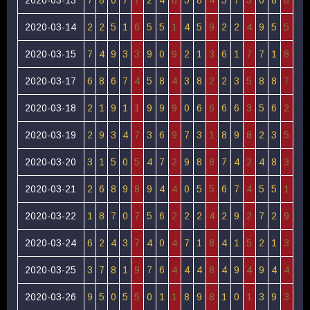
2020-03-14
2
2
5
1
6
5
5
1
4
5
9
2
2
4
9
5
5
2020-03-15
7
4
9
3
3
9
0
9
2
1
3
6
1
7
7
1
8
2020-03-17
6
8
6
7
4
5
8
4
3
8
2
2
3
5
8
8
7
2020-03-18
2
1
9
1
1
9
9
9
0
6
6
6
6
3
5
6
2
2020-03-19
2
9
3
4
7
3
6
9
7
3
1
8
9
8
2
3
5
2020-03-20
3
1
5
0
5
4
7
2
9
8
8
7
4
2
4
8
3
2020-03-21
2
6
8
9
8
9
4
4
0
5
5
6
7
4
5
5
1
2020-03-22
1
8
7
0
7
5
6
2
2
2
4
2
9
2
7
2
9
2020-03-24
6
2
4
3
7
4
0
4
7
1
8
4
1
5
2
1
3
2020-03-25
3
7
8
1
9
7
6
4
4
4
8
4
9
4
9
4
4
2020-03-26
9
5
0
5
5
0
1
1
8
9
8
1
0
1
3
9
3