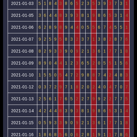
2021-01-03
5
1
8
4
3
8
6
5
2
3
5
3
9
3
7
3
1
2021-01-05
3
6
4
4
8
3
9
3
8
1
9
8
6
5
3
1
4
2021-01-06
6
2
8
9
8
9
4
4
0
5
5
6
7
4
5
5
1
2021-01-07
9
2
5
9
5
8
3
2
3
7
1
3
8
2
8
7
6
2021-01-08
8
2
9
3
3
9
0
9
2
1
3
6
1
7
7
1
8
2021-01-09
8
9
0
4
4
1
2
3
6
5
2
0
5
5
1
5
6
2021-01-10
1
5
5
0
5
4
7
2
9
8
8
7
4
2
4
8
3
2021-01-12
0
3
7
2
9
7
1
8
2
0
2
4
0
4
7
0
7
2021-01-13
2
5
6
1
7
6
5
2
2
7
9
9
2
2
7
7
5
2021-01-14
4
2
4
4
8
3
9
3
8
1
9
8
6
5
3
1
4
2021-01-15
0
5
9
3
3
9
0
9
2
1
3
6
1
7
7
1
8
2021-01-16
1
8
6
8
5
6
0
6
2
8
1
9
1
1
7
8
6