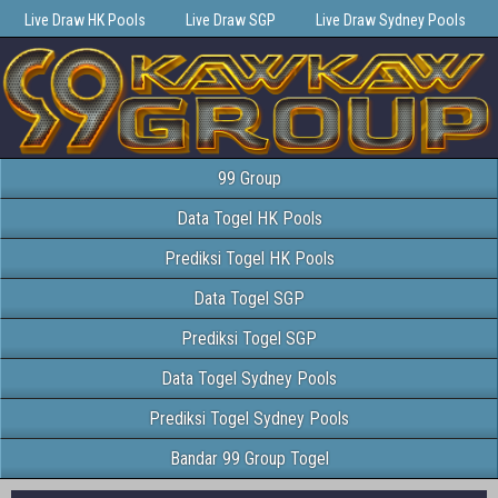
Live Draw HK Pools
Live Draw SGP
Live Draw Sydney Pools
99 Group
Data Togel HK Pools
Prediksi Togel HK Pools
Data Togel SGP
Prediksi Togel SGP
Data Togel Sydney Pools
Prediksi Togel Sydney Pools
Bandar 99 Group Togel