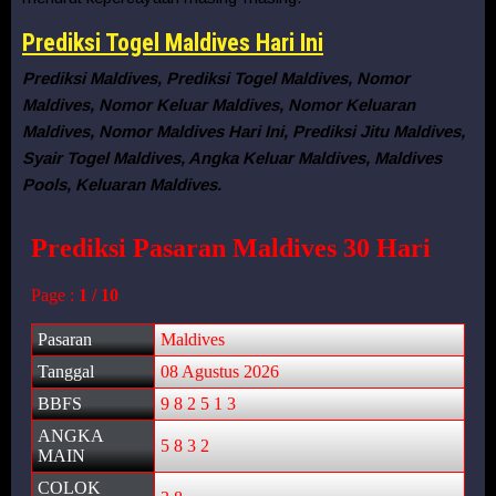
Prediksi Togel Maldives
Hari Ini
Prediksi Maldives, Prediksi Togel Maldives, Nomor
Maldives, Nomor Keluar Maldives, Nomor Keluaran
Maldives, Nomor Maldives Hari Ini, Prediksi Jitu Maldives,
Syair Togel Maldives, Angka Keluar Maldives, Maldives
Pools, Keluaran Maldives.