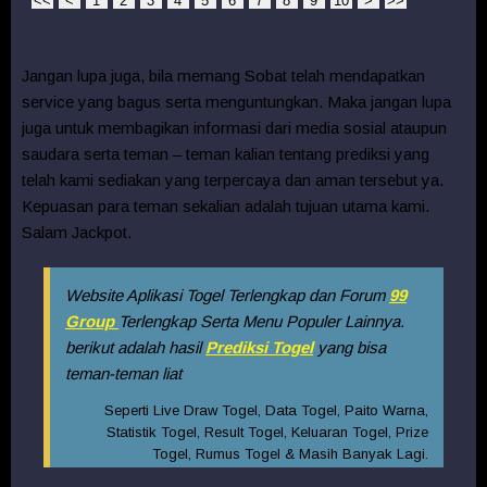
Jangan lupa juga, bila memang Sobat telah mendapatkan
service yang bagus serta menguntungkan. Maka jangan lupa
juga untuk membagikan informasi dari media sosial ataupun
saudara serta teman – teman kalian tentang prediksi yang
telah kami sediakan yang terpercaya dan aman tersebut ya.
Kepuasan para teman sekalian adalah tujuan utama kami.
Salam Jackpot.
Website Aplikasi Togel Terlengkap dan Forum
99
Group
Terlengkap Serta Menu Populer Lainnya.
berikut adalah hasil
Prediksi Togel
yang bisa
teman-teman liat
Seperti Live Draw Togel, Data Togel, Paito Warna,
Statistik Togel, Result Togel, Keluaran Togel, Prize
Togel, Rumus Togel & Masih Banyak Lagi.