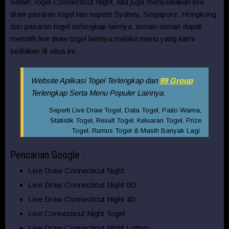
Selain Togel Connecticut Night, kita juga menyediakan live
draw pasaran togel lain seperti Sydney, Singapore, Hongkong
dan pasaran togel terlengkap lainnya. teman-teman dapat
memilih live draw togel lainnya melalui menu yang kami
sediakan di situs ini.
Website Aplikasi Togel Terlengkap dan
99 Group
Terlengkap Serta Menu Populer Lainnya.
Seperti Live Draw Togel, Data Togel, Paito Warna,
Statistik Togel, Result Togel, Keluaran Togel, Prize
Togel, Rumus Togel & Masih Banyak Lagi.
Pencarian Google :
Live Draw Connecticut Night
Live Draw Connecticut Night 6D
Live Draw Connecticut Night 4D
Live Connecticut Night Togel
Live Draw Connecticut Night Lottery