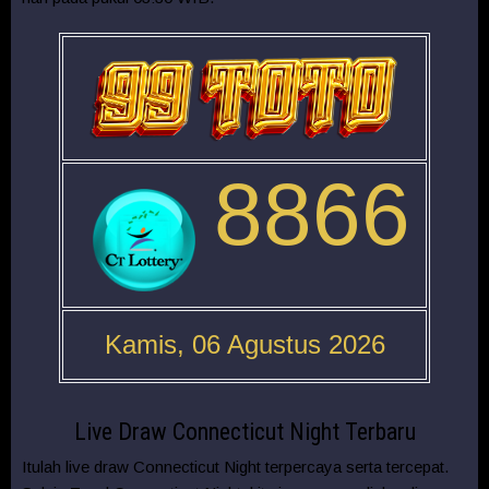
Live Draw Connecticut Night Terbaru
Itulah live draw Connecticut Night terpercaya serta tercepat.