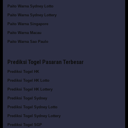
Paito Warna Sydney Lotto
Paito Warna Sydney Lottery
Paito Warna Singapore
Paito Warna Macau
Paito Warna Sao Paulo
Prediksi Togel Pasaran Terbesar
Prediksi Togel HK
Prediksi Togel HK Lotto
Prediksi Togel HK Lottery
Prediksi Togel Sydney
Prediksi Togel Sydney Lotto
Prediksi Togel Sydney Lottery
Prediksi Togel SGP