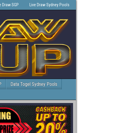
ve Draw SGP
Live Draw Sydney Pools
P
Data Togel Sydney Pools