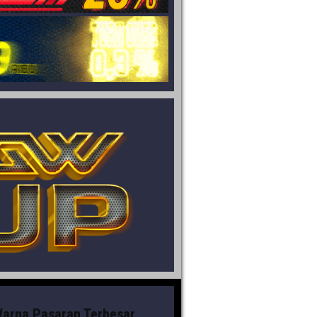
Warna Pasaran Terbesar