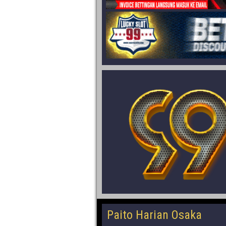
Paito Harian Osaka