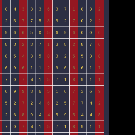
8
4
3
3
3
6
3
7
1
8
3
2
2
5
7
7
5
3
5
2
7
0
2
2
9
6
6
5
0
5
6
9
6
0
0
0
8
3
2
3
7
1
3
8
2
8
7
6
8
5
4
3
5
8
3
2
5
5
3
8
6
9
6
1
1
2
9
6
6
6
1
7
7
0
7
4
1
5
7
1
8
9
1
1
0
9
9
8
6
5
1
6
7
3
6
9
5
2
7
2
4
6
2
5
7
7
4
2
2
6
8
9
4
4
5
9
5
4
4
8
7
0
7
4
1
5
7
1
8
9
1
1