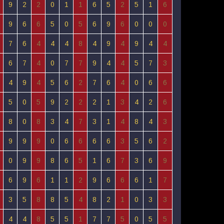
9
2
2
0
1
1
6
5
2
5
1
6
9
6
6
5
0
5
6
9
6
0
0
0
7
6
4
4
4
8
4
9
4
9
4
4
6
7
4
0
7
7
9
4
4
5
7
3
4
9
4
5
6
2
7
6
4
0
6
6
5
0
5
9
2
2
2
1
3
4
2
6
8
0
8
3
4
7
3
1
4
8
4
3
9
9
9
0
6
6
6
6
3
5
6
2
0
9
9
8
6
5
1
6
7
3
6
9
6
9
6
1
1
2
9
6
6
6
1
7
3
5
8
8
5
4
8
2
1
0
3
3
4
4
8
5
5
1
7
7
5
0
5
5