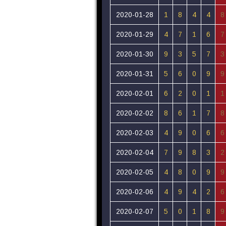
2020-01-28
1
8
4
4
8
2020-01-29
4
7
1
6
7
2020-01-30
9
3
5
7
3
2020-01-31
5
6
0
9
9
2020-02-01
6
2
0
1
1
2020-02-02
8
6
1
7
8
2020-02-03
4
9
0
6
6
2020-02-04
7
9
8
3
2
2020-02-05
4
8
0
9
9
2020-02-06
4
9
4
2
6
2020-02-07
5
0
1
8
9