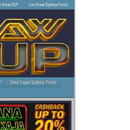
ve Draw SGP
Live Draw Sydney Pools
P
Data Togel Sydney Pools