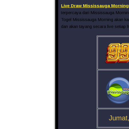
Live Draw Mississauga Morning
terpercaya dari Mississauga Mornin
Togel Mississauga Morning akan k
dan akan tayang secara live setiap 