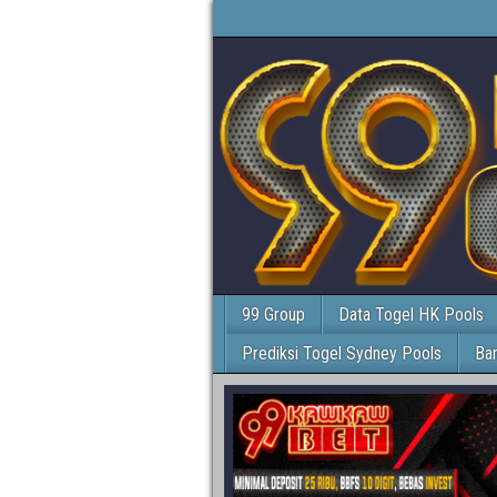
99 Group
Data Togel HK Pools
Prediksi Togel Sydney Pools
Ba