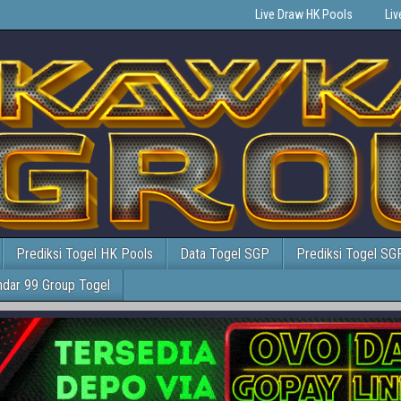
Live Draw HK Pools
Li
Prediksi Togel HK Pools
Data Togel SGP
Prediksi Togel SG
ndar 99 Group Togel