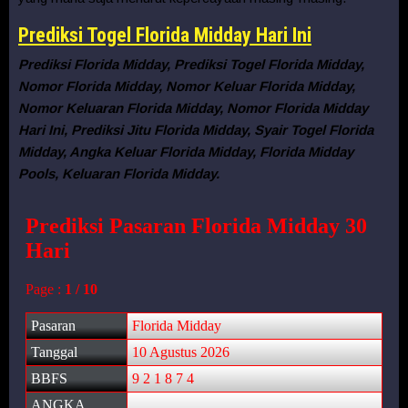
Prediksi Togel Florida Midday
Hari Ini
Prediksi Florida Midday, Prediksi Togel Florida Midday,
Nomor Florida Midday, Nomor Keluar Florida Midday,
Nomor Keluaran Florida Midday, Nomor Florida Midday
Hari Ini, Prediksi Jitu Florida Midday, Syair Togel Florida
Midday, Angka Keluar Florida Midday, Florida Midday
Pools, Keluaran Florida Midday.