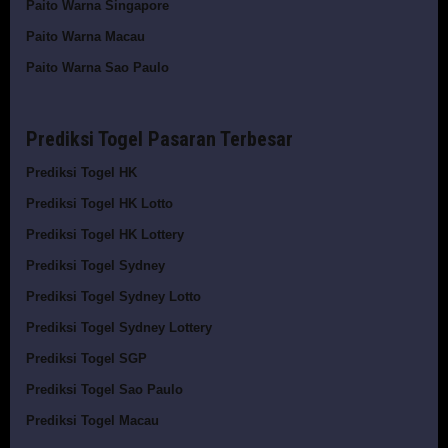
Paito Warna Singapore
Paito Warna Macau
Paito Warna Sao Paulo
Prediksi Togel Pasaran Terbesar
Prediksi Togel HK
Prediksi Togel HK Lotto
Prediksi Togel HK Lottery
Prediksi Togel Sydney
Prediksi Togel Sydney Lotto
Prediksi Togel Sydney Lottery
Prediksi Togel SGP
Prediksi Togel Sao Paulo
Prediksi Togel Macau