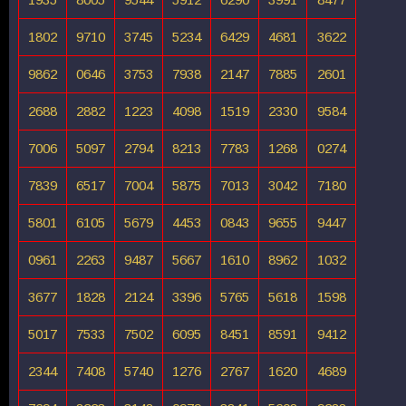
1802
9710
3745
5234
6429
4681
3622
9862
0646
3753
7938
2147
7885
2601
2688
2882
1223
4098
1519
2330
9584
7006
5097
2794
8213
7783
1268
0274
7839
6517
7004
5875
7013
3042
7180
5801
6105
5679
4453
0843
9655
9447
0961
2263
9487
5667
1610
8962
1032
3677
1828
2124
3396
5765
5618
1598
5017
7533
7502
6095
8451
8591
9412
2344
7408
5740
1276
2767
1620
4689