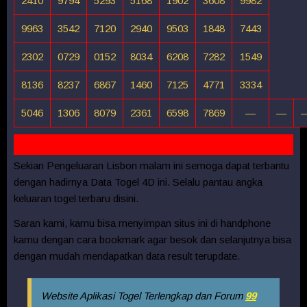
2410
9794
5293
5168
1902
3608
9982
9963
3542
7120
2940
9503
1848
7443
2302
0729
0152
8034
6208
7282
1549
8136
8237
6867
1460
7125
4771
3334
5046
1306
8079
2361
6598
7869
—
—
Sekian Pengeluaran Lisbon malam ini semoga dapat terbantu
dengan hadirnya Data Togel 4D ini. Selalu pantau angka
keluaran togel terbaru disini.
Saran kami, kamu bisa menyimpan situs ini di handphone
kamu dengan cara bookmark agar besok dan selanjutnya bisa
dengan mudah mendapatkan data result terupdate.
Website Aplikasi Togel Terlengkap dan Forum
99