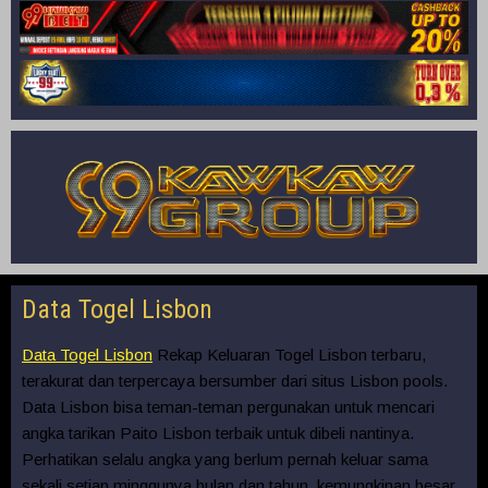
Data Togel Lisbon
Data Togel Lisbon
Rekap Keluaran Togel Lisbon terbaru,
terakurat dan terpercaya bersumber dari situs Lisbon pools.
Data Lisbon bisa teman-teman pergunakan untuk mencari
angka tarikan Paito Lisbon terbaik untuk dibeli nantinya.
Perhatikan selalu angka yang berlum pernah keluar sama
sekali setiap minggunya bulan dan tahun, kemungkinan besar