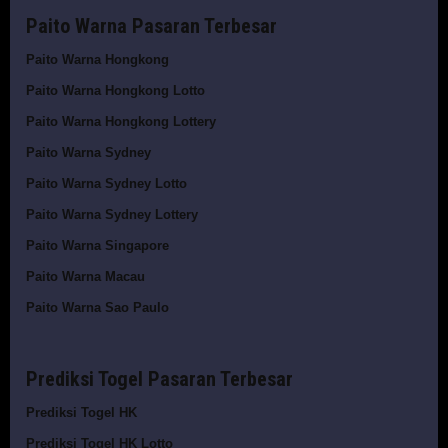
Paito Warna Pasaran Terbesar
Paito Warna Hongkong
Paito Warna Hongkong Lotto
Paito Warna Hongkong Lottery
Paito Warna Sydney
Paito Warna Sydney Lotto
Paito Warna Sydney Lottery
Paito Warna Singapore
Paito Warna Macau
Paito Warna Sao Paulo
Prediksi Togel Pasaran Terbesar
Prediksi Togel HK
Prediksi Togel HK Lotto