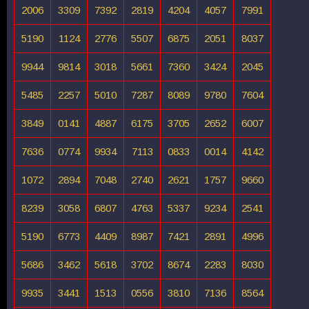
2006
3309
7392
2819
4204
4057
7991
5190
1124
2776
5507
6875
2051
8037
9944
9814
3018
5661
7360
3424
2045
5485
2257
5010
7287
8089
9780
7604
3849
0141
4887
6175
3705
2652
6007
7636
0774
9934
7113
0833
0014
4142
1072
2894
7048
2740
2621
1757
9660
8239
3058
6807
4763
5337
9234
2541
5190
6773
4409
8987
7421
2891
4996
5686
3462
5618
3702
8674
2283
8030
9935
3441
1513
0556
3810
7136
8564