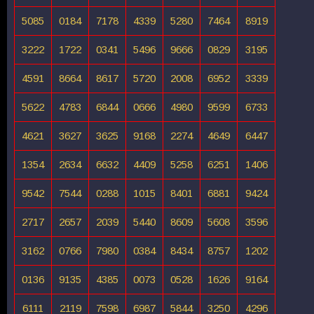
5085
0184
7178
4339
5280
7464
8919
3222
1722
0341
5496
9666
0829
3195
4591
8664
8617
5720
2008
6952
3339
5622
4783
6844
0666
4980
9599
6733
4621
3627
3625
9168
2274
4649
6447
1354
2634
6632
4409
5258
6251
1406
9542
7544
0288
1015
8401
6881
9424
2717
2657
2039
5440
8609
5608
3596
3162
0766
7980
0384
8434
8757
1202
0136
9135
4385
0073
0528
1626
9164
6111
2119
7598
6987
5844
3250
4296