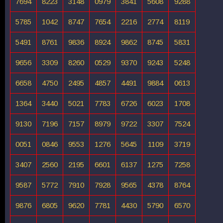
7694
8223
3148
0979
3841
5608
9288
5785
1042
8747
7654
2216
2774
8119
5491
8761
9836
8924
9862
8745
5831
9656
3309
8260
0529
9370
9243
5248
6658
4750
2495
4857
4491
9884
0613
1364
3440
5021
7783
6726
6023
1708
9130
7196
7157
8979
9722
3307
7524
0051
0846
9553
1276
5645
1109
3719
3407
2560
2195
6601
6137
1275
7258
9587
5772
7910
7928
9565
4378
8764
9876
6805
9620
7781
4430
5790
6570