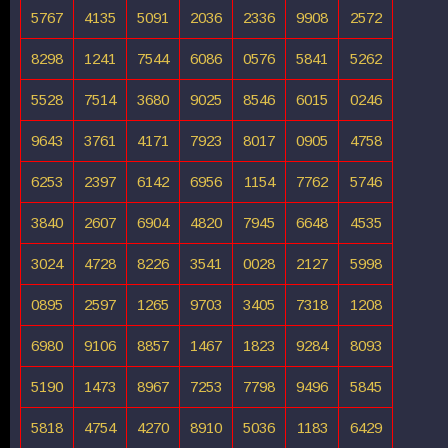
5767
4135
5091
2036
2336
9908
2572
8298
1241
7544
6086
0576
5841
5262
5528
7514
3680
9025
8546
6015
0246
9643
3761
4171
7923
8017
0905
4758
6253
2397
6142
6956
1154
7762
5746
3840
2607
6904
4820
7945
6648
4535
3024
4728
8226
3541
0028
2127
5998
0895
2597
1265
9703
3405
7318
1208
6980
9106
8857
1467
1823
9284
8093
5190
1473
8967
7253
7798
9496
5845
5818
4754
4270
8910
5036
1183
6429