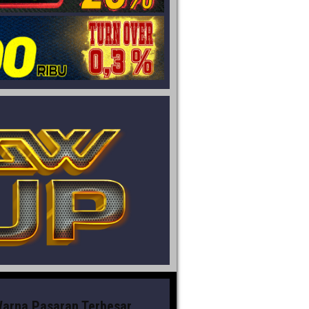
Warna Pasaran Terbesar