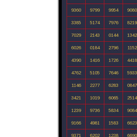
9360
9799
9954
908
3385
5174
7976
821
7029
2143
0144
134
6026
0184
2796
1152
4390
1416
1726
441
4762
5105
7646
593
1146
2277
6283
084
3421
1019
6065
251
1239
9736
5834
908
9166
4981
1583
662
9371
6202
1238
669