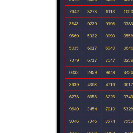
7642
8278
6113
105
3843
9239
9398
038
9569
5332
9993
055
5035
6017
6949
064
7379
6717
7147
025
0333
2459
9849
843
3939
4393
4716
061
6278
6958
8225
074
9649
3454
7010
532
9348
7346
3574
755