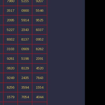
5
7980
5215
9207
8
3517
0900
5546
5
2095
5914
9525
3
5227
2343
8337
1
8932
8137
0952
2
3103
0909
8282
3
9281
5198
2391
6
0820
8129
4520
8
9249
2435
7843
0
8256
3594
1554
3
1579
7054
4044