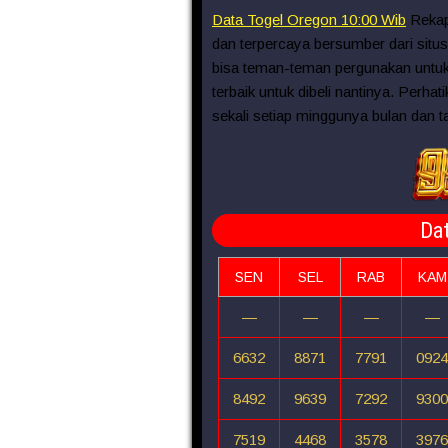
Data Togel Oregon 10:00 Wib
Rekap 
dan terpercaya bersumber dari situ
bisa teman-teman pergunakan untuk
terbaik untuk dibeli nantinya. Perh
sekali setiap minggunya bulan dan t
Dat
SEN
SEL
RAB
KAM
—
—
—
—
6632
8871
7791
092
8492
9639
7292
930
7519
4468
3578
397