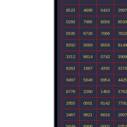
8523
4696
6410
299
0293
7965
8058
859
5505
6726
7066
762
8392
9389
6558
814
3312
8614
0742
390
6263
1867
4393
337
9497
5849
8954
442
8778
2290
1456
376
2955
0501
6142
779
2467
9621
6618
200
5649
8906
0003
025