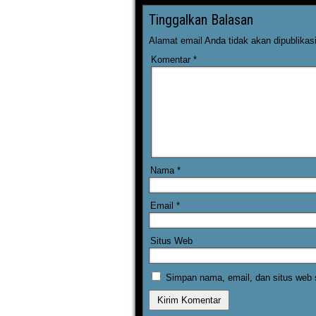
Tinggalkan Balasan
Alamat email Anda tidak akan dipublikas
Komentar
*
Nama
*
Email
*
Situs Web
Simpan nama, email, dan situs web 