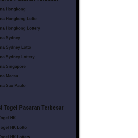
rna Hongkong
rna Hongkong Lotto
rna Hongkong Lottery
rna Sydney
na Sydney Lotto
na Sydney Lottery
rna Singapore
rna Macau
rna Sao Paulo
i Togel Pasaran Terbesar
Togel HK
Togel HK Lotto
Togel HK Lottery