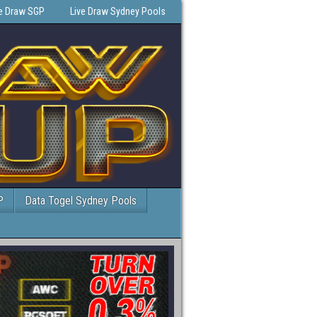
ve Draw SGP
Live Draw Sydney Pools
P
Data Togel Sydney Pools