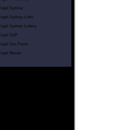
Togel Sydney
Togel Sydney Lotto
Togel Sydney Lottery
Togel SGP
Togel Sao Paulo
Togel Macau