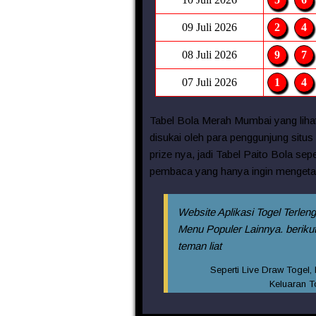
Tabel Bola Merah Mumbai yang lihat 
disukai oleh para penggunjung situs
prize nya, jadi Tabel Paito Bola sep
pembaca yang hanya ingin mengetahu
Website Aplikasi Togel Terle
Menu Populer Lainnya. berikut
teman liat
Seperti Live Draw Togel, 
Keluaran T