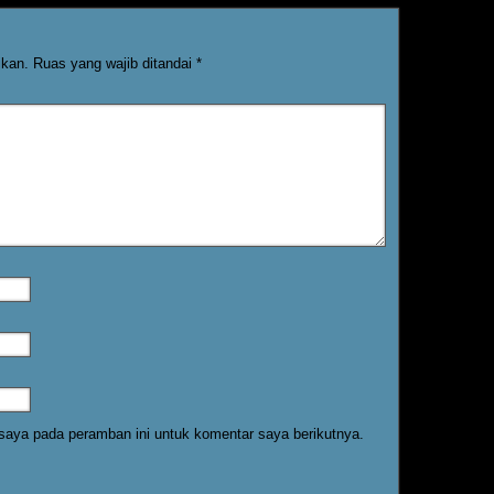
ikan.
Ruas yang wajib ditandai
*
saya pada peramban ini untuk komentar saya berikutnya.