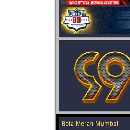
Bola Merah Mumbai