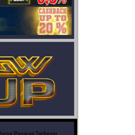
Warna Pasaran Terbesar