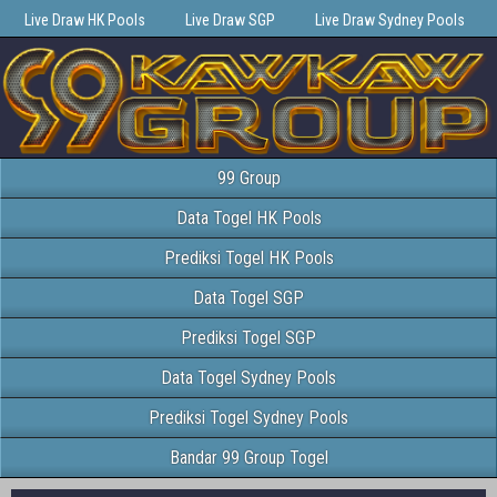
Live Draw HK Pools
Live Draw SGP
Live Draw Sydney Pools
99 Group
Data Togel HK Pools
Prediksi Togel HK Pools
Data Togel SGP
Prediksi Togel SGP
Data Togel Sydney Pools
Prediksi Togel Sydney Pools
Bandar 99 Group Togel