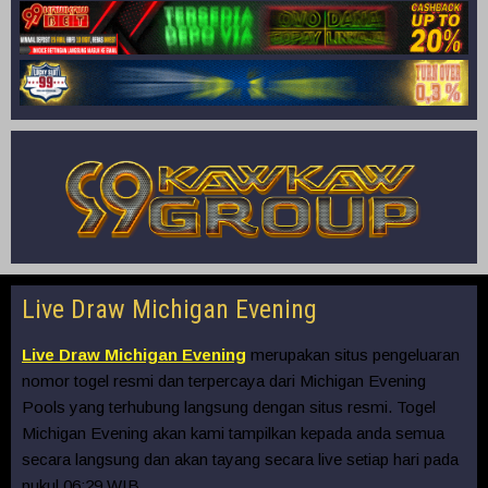
Live Draw Michigan Evening
Live Draw Michigan Evening
merupakan situs pengeluaran
nomor togel resmi dan terpercaya dari Michigan Evening
Pools yang terhubung langsung dengan situs resmi. Togel
Michigan Evening akan kami tampilkan kepada anda semua
secara langsung dan akan tayang secara live setiap hari pada
pukul 06:29 WIB.