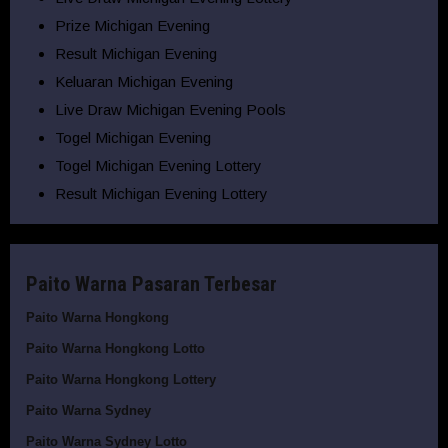
Prize Michigan Evening
Result Michigan Evening
Keluaran Michigan Evening
Live Draw Michigan Evening Pools
Togel Michigan Evening
Togel Michigan Evening Lottery
Result Michigan Evening Lottery
Paito Warna Pasaran Terbesar
Paito Warna Hongkong
Paito Warna Hongkong Lotto
Paito Warna Hongkong Lottery
Paito Warna Sydney
Paito Warna Sydney Lotto