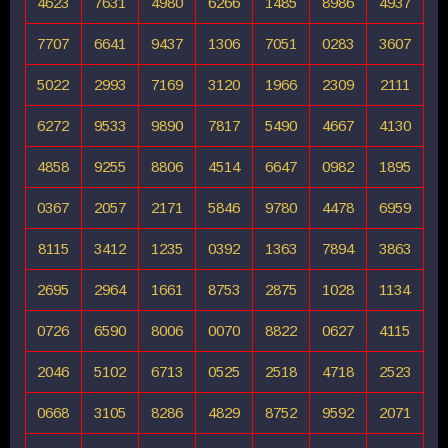
4623
7631
4980
6266
1485
8986
4937
7707
6641
9437
1306
7051
0283
3607
5022
2993
7169
3120
1966
2309
2111
6272
9533
9890
7817
5490
4667
4130
4858
9255
8806
4514
6647
0982
1895
0367
2057
2171
5846
9780
4478
6959
8115
3412
1235
0392
1363
7894
3863
2695
2964
1661
8753
2875
1028
1134
0726
6590
8006
0070
8822
0627
4115
2046
5102
6713
0525
2518
4718
2523
0668
3105
8286
4829
8752
9592
2071