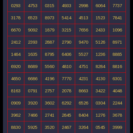
0293
4753
0315
4933
2998
6064
7737
3178
6523
8973
5414
4513
1523
7841
6670
9092
1879
3215
7656
2433
1096
2412
2393
2887
2790
9470
5126
8971
1464
1635
8795
6406
5527
1236
8885
6920
8689
5560
4810
4751
8284
8816
4650
6686
4196
7770
4231
4130
6301
8163
0791
2757
2078
8663
3422
4048
0909
3920
3602
6292
6526
0304
2244
3962
7466
2741
2845
8404
1276
3678
8830
5925
3520
2467
3264
0545
3999