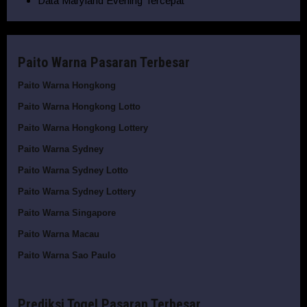
Data Maryland Evening Tercepat
Paito Warna Pasaran Terbesar
Paito Warna Hongkong
Paito Warna Hongkong Lotto
Paito Warna Hongkong Lottery
Paito Warna Sydney
Paito Warna Sydney Lotto
Paito Warna Sydney Lottery
Paito Warna Singapore
Paito Warna Macau
Paito Warna Sao Paulo
Prediksi Togel Pasaran Terbesar