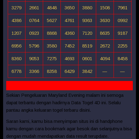
3279
2661
4848
3650
3880
1508
7961
4386
0764
5627
4761
9363
3630
0992
1207
0923
8868
4360
7120
8635
9187
6956
5796
3580
7452
8519
2672
2255
8360
9053
7275
4693
0601
4094
8458
6778
3366
8358
6429
3842
—
—
Sekian Pengeluaran Maryland Evening malam ini semoga
dapat terbantu dengan hadirnya Data Togel 4D ini. Selalu
pantau angka keluaran togel terbaru disini.
Saran kami, kamu bisa menyimpan situs ini di handphone
kamu dengan cara bookmark agar besok dan selanjutnya bisa
dengan mudah mendapatkan data result terupdate.