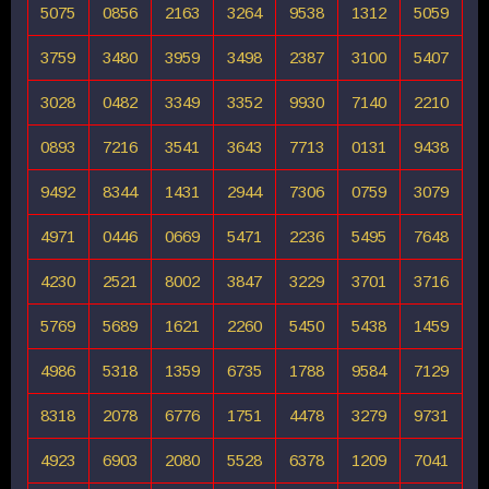
5075
0856
2163
3264
9538
1312
5059
3759
3480
3959
3498
2387
3100
5407
3028
0482
3349
3352
9930
7140
2210
0893
7216
3541
3643
7713
0131
9438
9492
8344
1431
2944
7306
0759
3079
4971
0446
0669
5471
2236
5495
7648
4230
2521
8002
3847
3229
3701
3716
5769
5689
1621
2260
5450
5438
1459
4986
5318
1359
6735
1788
9584
7129
8318
2078
6776
1751
4478
3279
9731
4923
6903
2080
5528
6378
1209
7041