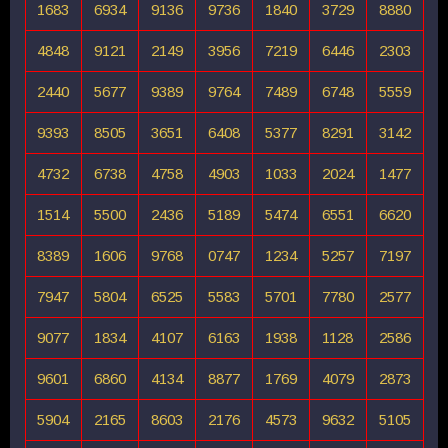
1683
6934
9136
9736
1840
3729
8880
4848
9121
2149
3956
7219
6446
2303
2440
5677
9389
9764
7489
6748
5559
9393
8505
3651
6408
5377
8291
3142
4732
6738
4758
4903
1033
2024
1477
1514
5500
2436
5189
5474
6551
6620
8389
1606
9768
0747
1234
5257
7197
7947
5804
6525
5583
5701
7780
2577
9077
1834
4107
6163
1938
1128
2586
9601
6860
4134
8877
1769
4079
2873
5904
2165
8603
2176
4573
9632
5105