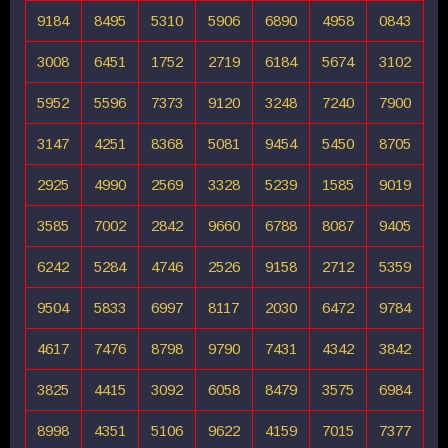
9184
8495
5310
5906
6890
4958
0843
3008
6451
1752
2719
6184
5674
3102
5952
5596
7373
9120
3248
7240
7900
3147
4251
8368
5081
9454
5450
8705
2925
4990
2569
3328
5239
1585
9019
3585
7002
2842
9660
6788
8087
9405
6242
5284
4746
2526
9158
2712
5359
9504
5833
6997
8117
2030
6472
9784
4617
7476
8798
9790
7431
4342
3842
3825
4415
3092
6058
8479
3575
6984
8998
4351
5106
9622
4159
7015
7377