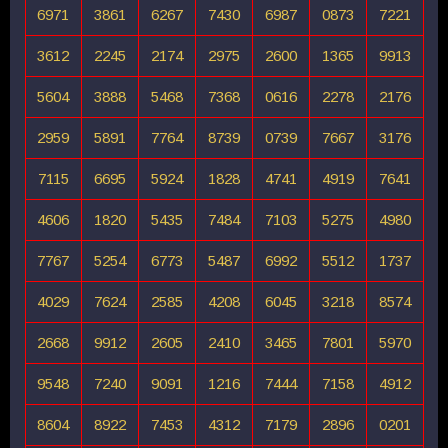
6971
3861
6267
7430
6987
0873
7221
3612
2245
2174
2975
2600
1365
9913
5604
3888
5468
7368
0616
2278
2176
2959
5891
7764
8739
0739
7667
3176
7115
6695
5924
1828
4741
4919
7641
4606
1820
5435
7484
7103
5275
4980
7767
5254
6773
5487
6992
5512
1737
4029
7624
2585
4208
6045
3218
8574
2668
9912
2605
2410
3465
7801
5970
9548
7240
9091
1216
7444
7158
4912
8604
8922
7453
4312
7179
2896
0201