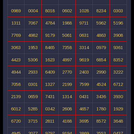
0989
0004
8018
0602
1028
8234
0303
1311
7067
4784
1988
9711
5962
5196
7769
4982
9179
5061
0631
4863
3908
3063
1953
8465
7358
3314
0979
9361
4423
5306
1623
4997
9619
6854
8352
4944
2933
6409
2770
2403
2990
3222
7058
0301
1327
2199
7599
4524
6712
2139
0659
7431
1314
0431
3436
3930
6012
5285
0342
2608
4657
1780
1929
6720
3715
2811
4188
3695
8572
3648
4945
2077
9797
9194
3869
3553
0437