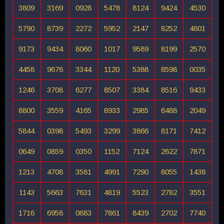
3809
3169
0928
5478
8124
9424
4530
5790
8739
2272
5952
2147
8252
4601
9173
9434
8060
1017
9589
8199
2570
4458
9676
3344
1120
5388
8598
0035
1246
3708
6277
8507
3384
8516
9433
8800
3559
4165
8933
2985
6488
2049
5844
0398
5493
3299
3866
8171
7412
0649
0859
0350
1152
7124
2622
7871
1213
4708
3581
4991
7290
8055
1438
1143
5663
7631
4819
5523
2782
3551
1716
6958
0683
7861
8439
2702
7740