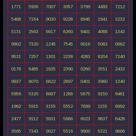
1771
5936
7007
3057
3799
4493
7212
5468
7164
9030
9228
8945
1941
3232
5131
2563
6617
8260
9401
4088
1343
9902
7320
1245
7545
0016
5083
0662
9531
7257
1301
2238
4283
8204
7240
0176
6485
1835
2390
0260
3551
2433
9937
8070
6822
2897
0401
3960
1340
5956
5320
8687
1288
5875
9150
9461
1962
5915
3155
5552
7699
1155
6992
2477
9112
5831
5686
6023
9837
6428
3565
7343
0027
5516
9900
5321
9866