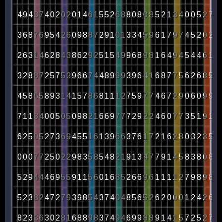
4
9
4
3
7
4
0
2
0
2
0
1
4
6
1
5
5
2
6
8
8
0
8
0
8
5
2
1
3
4
0
0
5
2
7
3
6
8
7
6
9
5
4
2
6
0
9
8
8
7
2
9
1
0
1
3
3
4
5
9
6
1
7
9
7
4
5
2
0
2
2
6
3
1
4
6
2
8
4
3
8
6
2
9
2
5
1
5
4
9
9
6
8
9
8
1
6
4
9
4
5
4
4
6
1
3
2
8
8
7
2
5
7
5
3
9
6
6
7
4
4
8
9
9
9
3
9
6
4
1
6
8
7
7
5
6
2
6
8
5
4
5
8
6
5
8
9
3
1
4
1
5
7
8
6
8
1
1
1
2
7
5
9
7
7
4
6
7
2
9
0
6
0
9
9
7
1
1
3
4
0
0
5
0
5
0
9
8
2
1
6
6
9
7
7
7
2
9
2
2
4
6
0
7
7
3
5
1
9
1
6
2
5
0
5
2
7
3
6
9
4
5
5
1
6
1
3
9
6
6
3
7
6
1
7
2
1
6
2
8
0
3
2
3
5
0
0
0
7
7
2
5
0
2
2
9
8
3
5
8
5
4
8
2
1
9
1
3
4
7
7
9
1
4
5
8
3
8
0
8
5
2
9
4
4
4
6
9
5
5
9
1
1
5
6
0
1
6
8
5
2
6
6
9
6
1
1
1
1
2
7
9
8
9
8
5
2
3
8
2
4
7
2
7
9
3
9
8
5
4
3
7
4
0
4
8
5
6
5
2
6
2
0
0
0
1
2
4
2
6
8
2
3
3
6
3
0
2
8
1
6
8
8
9
8
3
7
4
9
4
6
9
9
8
8
9
1
4
1
5
7
2
5
2
7