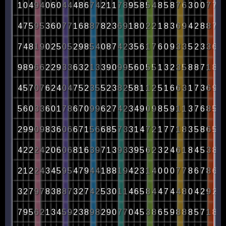
1
0
4
9
4
0
6
0
4
4
4
8
6
7
4
2
1
1
7
8
9
5
8
5
4
8
5
8
7
6
3
0
0
7
7
4
7
5
9
5
3
6
0
7
7
1
6
8
8
7
8
2
3
6
9
1
8
0
2
2
1
8
3
6
9
4
2
8
8
7
7
4
8
1
9
0
2
5
0
5
2
9
8
5
4
0
8
7
4
2
3
5
6
1
7
6
0
9
3
3
5
2
3
3
6
9
8
9
6
6
2
2
9
3
3
6
3
2
1
3
3
9
0
9
9
5
6
0
5
5
1
3
2
3
5
8
8
7
1
8
4
5
7
0
7
6
2
4
0
4
7
5
2
3
5
5
2
3
8
2
5
8
1
1
2
5
1
6
6
3
1
7
3
6
9
5
6
0
3
3
6
0
1
7
8
6
7
0
9
9
6
2
7
4
2
3
4
9
0
9
8
5
9
1
1
3
7
6
8
5
2
9
9
0
9
8
3
6
0
6
6
7
1
5
6
6
8
5
7
3
3
1
4
7
2
1
7
7
1
8
3
5
8
6
5
4
2
2
2
4
2
0
6
0
6
8
1
6
3
9
7
1
3
9
3
3
9
5
6
2
3
2
4
6
1
8
4
5
3
8
2
1
2
2
4
3
4
5
9
5
4
7
9
4
4
1
8
8
1
9
4
2
3
1
4
0
0
0
7
7
8
6
7
8
6
3
2
7
9
7
8
3
8
8
7
3
2
7
4
2
5
3
0
1
1
4
6
5
8
4
4
7
4
4
8
0
4
2
9
2
7
9
5
6
2
1
3
4
5
9
2
3
8
9
8
2
9
0
7
7
0
4
5
3
8
6
5
9
8
8
8
5
7
1
8