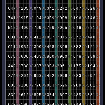
6
4
7
6
4
2
3
5
0
5
0
4
9
3
3
3
4
1
0
1
2
7
2
4
6
0
4
7
5
3
0
2
8
6
5
7
4
1
2
3
9
1
5
3
8
1
9
4
2
6
3
5
9
9
9
9
0
8
1
9
1
9
6
0
6
7
4
6
5
2
5
1
3
0
3
4
6
6
2
8
7
6
9
9
9
7
2
6
5
2
0
6
5
3
8
6
4
8
7
6
8
3
1
8
9
0
3
1
8
9
6
3
9
8
8
4
1
1
9
1
0
5
7
0
7
8
7
5
6
2
3
7
2
0
2
4
4
0
7
7
0
1
1
0
1
9
6
4
7
2
3
0
9
8
8
4
6
8
1
9
5
9
6
2
8
8
8
2
7
9
1
2
1
2
3
6
7
5
7
3
6
3
0
6
6
4
0
3
2
5
8
0
0
9
9
9
6
0
4
4
6
7
8
5
4
9
3
9
2
2
4
4
2
1
3
7
3
8
9
8
3
3
7
9
7
9
5
3
4
7
0
6
1
0
1
1
7
5
6
2
1
9
4
9
4
2
7
4
4
8
2
6
4
2
6
9
6
3
7
1
4
2
2
1
3
9
9
9
9
9
8
2
3
2
5
2
9
7
1
8
6
8
3
6
9
2
8
8
3
2
7
7
6
3
9
0
0
3
4
7
6
2
6
1
7
9
0
9
5
5
5
8
1
1
2
3
3
2
1
3
6
1
2
6
8
8
2
5
3
8
3
3
4
6
1
6
0
7
8
6
4
3
5
7
3
8
3
1
3
4
6
7
2
5
7
1
9
0
7
7
9
7
1
3
4
5
9
4
7
2
6
9
5
5
1
7
4
4
0
4
0
2
1
1
2