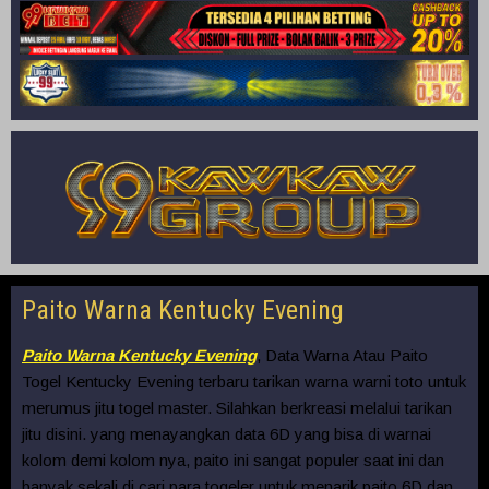
Paito Warna Kentucky Evening
Paito Warna Kentucky Evening
, Data Warna Atau Paito
Togel Kentucky Evening terbaru tarikan warna warni toto untuk
merumus jitu togel master. Silahkan berkreasi melalui tarikan
jitu disini. yang menayangkan data 6D yang bisa di warnai
kolom demi kolom nya, paito ini sangat populer saat ini dan
banyak sekali di cari para togeler untuk menarik paito 6D dan