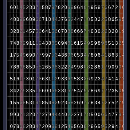
6
0
1
4
5
2
3
3
7
1
5
8
7
9
7
8
2
0
8
8
9
6
4
0
4
9
5
8
7
6
6
7
2
4
6
4
8
0
9
9
6
8
9
6
6
7
1
0
4
4
3
7
6
5
2
4
4
7
1
8
5
3
3
2
5
8
6
5
9
5
3
2
8
2
1
4
5
7
5
3
6
4
1
5
6
0
7
0
8
8
6
6
6
7
4
0
3
0
2
2
3
2
8
1
9
7
4
8
3
2
9
1
1
1
2
4
3
8
6
5
0
9
4
6
1
6
1
5
4
9
5
9
8
9
8
5
1
3
2
5
1
7
5
4
9
6
9
0
7
7
9
9
7
5
3
4
3
6
9
6
0
5
3
4
7
8
0
6
4
1
8
6
3
1
4
7
8
6
9
6
8
5
9
5
5
2
6
5
3
8
3
2
2
2
4
9
9
8
0
8
2
8
6
1
7
9
0
9
0
9
5
1
6
1
7
3
0
1
7
8
6
3
1
1
2
9
3
3
6
9
5
8
3
3
6
9
2
3
4
7
4
1
4
7
2
3
4
2
7
9
3
3
5
1
6
6
0
0
6
6
3
3
1
6
7
5
4
7
9
7
8
6
9
7
7
2
3
5
0
5
1
5
5
3
8
5
3
1
9
1
8
5
4
8
3
9
2
3
5
8
2
6
9
7
7
8
3
4
7
2
7
5
2
7
9
9
9
3
7
1
3
2
0
7
7
2
7
9
4
4
4
4
0
2
2
2
7
1
7
8
5
0
0
6
6
4
7
7
9
7
0
7
8
0
8
2
8
3
4
7
2
0
9
8
8
1
2
5
4
9
5
6
3
8
2
8
6
5
9
5
2
9
4
2
6