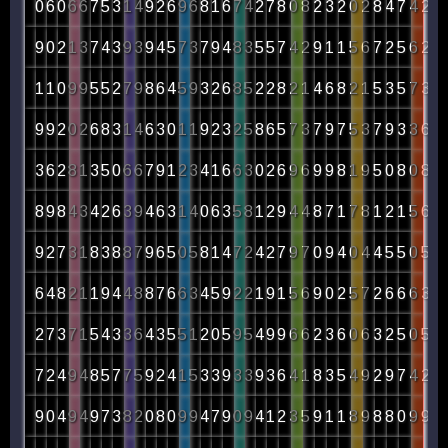
0
6
0
6
6
7
5
3
1
4
9
2
6
9
6
8
1
6
7
4
2
7
8
0
8
2
3
2
0
2
8
4
7
4
2
9
0
2
1
3
7
4
3
9
3
9
4
5
7
3
7
9
4
8
3
5
5
7
4
2
9
1
1
5
6
7
2
5
6
2
1
1
0
9
9
5
5
2
7
9
8
6
4
5
9
3
2
6
8
5
2
2
8
2
1
4
6
8
2
1
5
3
5
7
3
9
9
2
0
2
6
8
3
1
4
6
3
0
1
1
9
2
3
2
5
8
6
5
7
3
7
9
7
5
3
7
9
3
3
6
3
6
2
8
1
3
5
0
6
6
7
9
1
2
3
4
1
6
6
3
0
2
6
9
6
9
9
8
1
9
5
0
8
0
8
8
9
8
4
3
4
2
6
3
9
4
6
3
1
4
0
6
3
5
8
1
2
9
4
4
8
7
1
7
8
1
2
1
5
6
9
2
7
3
1
8
3
8
8
7
9
6
5
0
5
8
1
4
7
2
4
2
7
9
7
0
9
4
0
4
4
5
5
0
5
6
4
8
2
1
1
9
4
4
8
8
7
6
6
3
4
5
9
2
2
1
9
1
5
6
9
0
2
5
7
2
6
6
6
3
2
7
3
7
1
5
4
3
3
6
4
3
5
5
1
2
0
5
9
5
4
9
9
6
6
2
3
6
0
6
3
2
5
0
5
7
2
4
9
4
8
5
7
7
5
9
2
4
1
5
3
3
9
3
3
9
3
6
4
1
8
3
5
4
9
2
9
7
4
2
9
0
4
9
4
9
7
3
8
2
0
8
0
9
9
4
7
9
0
9
4
1
2
3
5
9
1
1
8
9
8
8
0
9
9