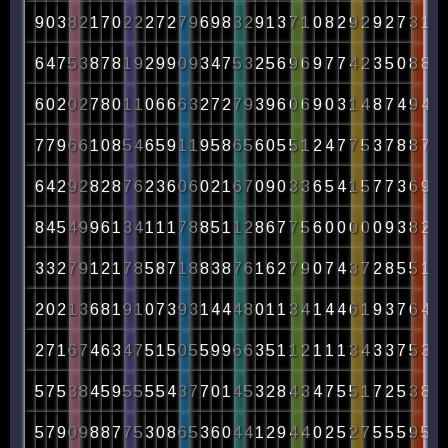
9
0
3
8
2
1
7
0
2
2
2
7
2
7
9
6
9
8
3
2
9
1
3
7
1
0
8
2
9
2
9
2
7
3
1
6
4
7
5
3
8
7
8
1
9
2
9
9
0
9
3
4
7
5
3
2
5
6
9
6
9
7
7
4
2
3
5
0
8
8
6
0
2
0
2
7
8
0
1
1
0
6
6
6
3
2
7
2
7
9
3
9
6
0
6
9
0
3
1
4
8
7
4
9
4
7
7
9
6
6
1
0
8
5
4
6
5
9
1
1
9
5
8
6
5
6
0
5
5
1
2
4
7
7
5
3
7
8
8
7
6
4
2
9
2
8
2
8
7
6
2
3
6
0
6
0
2
1
6
7
0
9
0
3
3
6
5
4
1
5
7
7
3
6
9
8
4
5
4
9
9
6
1
3
4
1
1
1
7
8
8
5
1
1
2
8
6
7
7
5
6
0
0
0
0
0
9
3
8
2
3
3
2
7
9
1
2
1
7
8
5
8
7
1
8
8
3
8
7
6
1
6
2
7
9
0
7
4
3
7
2
8
5
5
1
2
0
2
1
3
6
8
1
9
1
0
7
3
9
3
1
4
4
4
8
0
1
1
3
4
1
4
4
6
1
9
3
7
6
4
2
7
1
6
7
4
6
3
4
7
5
1
5
0
5
5
9
9
6
6
3
5
1
1
2
1
1
1
3
4
3
3
7
5
3
5
7
5
3
8
4
5
9
5
5
5
5
4
3
7
7
0
1
4
5
3
2
8
4
3
4
7
5
5
1
7
2
5
3
8
5
7
9
0
9
8
8
7
7
5
3
0
8
6
5
3
6
0
4
4
1
2
9
4
4
0
2
5
2
7
5
5
5
9
5