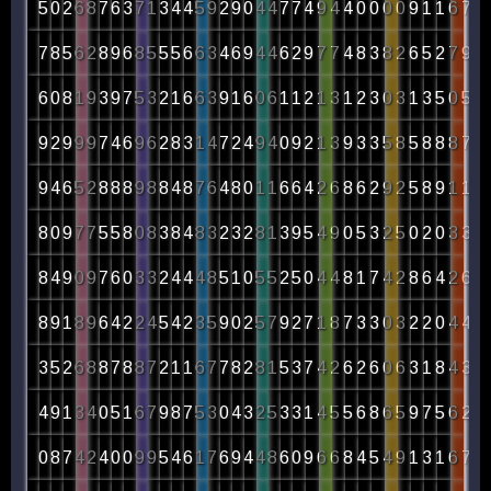
5
0
2
6
8
7
6
3
7
1
3
4
4
5
9
2
9
0
4
4
7
7
4
9
4
4
0
0
0
0
9
1
1
6
7
7
8
5
6
2
8
9
6
8
5
5
5
6
6
3
4
6
9
4
4
6
2
9
7
7
4
8
3
8
2
6
5
2
7
9
6
0
8
1
9
3
9
7
5
3
2
1
6
6
3
9
1
6
0
6
1
1
2
1
3
1
2
3
0
3
1
3
5
0
5
9
2
9
9
9
7
4
6
9
6
2
8
3
1
4
7
2
4
9
4
0
9
2
1
3
9
3
3
5
8
5
8
8
8
7
9
4
6
5
2
8
8
8
9
8
8
4
8
7
6
4
8
0
1
1
6
6
4
2
6
8
6
2
9
2
5
8
9
1
1
8
0
9
7
7
5
5
8
0
8
3
8
4
8
3
2
3
2
8
1
3
9
5
4
9
0
5
3
2
5
0
2
0
3
3
8
4
9
0
9
7
6
0
3
3
2
4
4
4
8
5
1
0
5
5
2
5
0
4
4
8
1
7
4
2
8
6
4
2
6
8
9
1
8
9
6
4
2
2
4
5
4
2
3
5
9
0
2
5
7
9
2
7
1
8
7
3
3
0
3
2
2
0
4
4
3
5
2
6
8
8
7
8
8
7
2
1
1
6
7
7
8
2
8
1
5
3
7
4
2
6
2
6
0
6
3
1
8
4
3
4
9
1
3
4
0
5
1
6
7
9
8
7
5
3
0
4
3
2
5
3
3
1
4
5
5
6
8
6
5
9
7
5
6
2
0
8
7
4
2
4
0
0
9
9
5
4
6
1
7
6
9
4
4
8
6
0
9
6
6
8
4
5
4
9
1
3
1
6
7