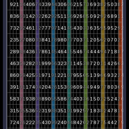
9
2
1
3
4
4
0
6
7
4
3
3
9
4
4
3
0
6
0
6
2
1
5
7
3
6
9
3
8
2
5
0
3
8
2
8
3
6
6
3
1
4
2
0
2
2
6
2
9
2
5
1
1
5
6
9
2
6
8
5
0
9
2
9
2
6
8
9
1
1
7
3
2
9
2
4
6
1
1
2
7
7
7
9
7
1
4
1
4
5
4
3
0
3
3
6
3
5
9
5
9
5
2
9
2
2
3
5
2
7
0
8
0
3
3
8
4
1
7
8
9
8
0
7
7
7
0
3
7
1
2
0
5
6
2
0
7
0
2
2
2
8
9
8
8
4
3
6
1
7
8
6
1
4
5
4
6
4
1
5
5
4
6
7
4
4
4
4
9
4
7
1
8
8
7
4
6
3
5
8
2
8
2
8
1
9
9
9
6
6
3
2
3
7
1
1
4
5
3
8
7
2
0
1
1
4
2
6
6
3
8
6
0
9
9
4
2
5
5
1
9
7
1
9
1
2
2
1
6
7
9
5
5
0
5
1
3
9
6
6
9
3
2
2
4
3
9
1
0
1
1
7
4
0
4
2
0
4
2
6
1
5
3
6
9
6
0
9
4
4
9
4
9
7
7
8
0
3
6
9
5
8
3
7
1
9
3
8
0
8
8
9
0
5
5
5
8
6
7
4
4
0
3
3
6
1
5
0
2
2
5
2
4
2
6
3
1
5
0
5
5
3
6
5
2
3
1
9
8
8
3
5
1
0
1
9
9
2
5
7
1
8
3
8
2
4
7
8
1
9
7
2
4
2
6
2
2
2
3
5
4
3
0
9
9
2
4
0
4
4
8
4
2
0
2
7
8
7
7
5
4
4
2
7
9