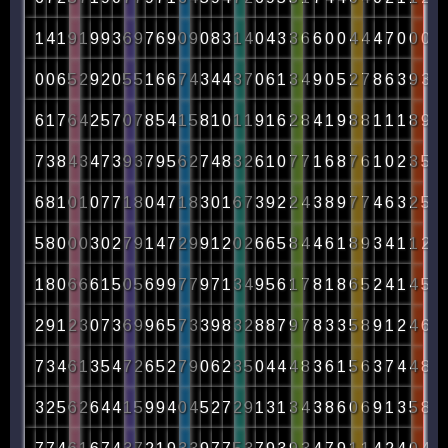
1
4
1
9
1
9
9
3
6
9
7
6
9
0
9
0
8
3
1
4
0
4
3
3
6
6
0
0
4
4
4
7
0
0
0
0
0
6
5
2
9
2
0
5
5
1
6
6
7
4
3
4
4
3
7
0
6
1
3
4
9
0
5
2
7
8
6
3
9
3
6
1
7
6
4
2
5
7
0
7
8
5
4
1
5
8
1
0
1
1
9
1
6
2
8
4
1
9
8
8
1
1
1
8
9
7
3
8
4
3
4
7
3
9
3
7
9
5
6
2
7
4
8
3
2
6
1
0
7
7
1
6
8
7
6
1
0
2
3
5
6
8
1
0
1
0
7
7
1
8
0
4
7
1
8
3
0
1
6
7
3
9
2
2
4
3
8
9
7
7
4
6
3
2
5
5
8
0
0
0
3
0
2
7
9
1
4
7
2
9
9
1
2
0
2
6
6
5
8
4
4
6
1
8
9
3
4
1
1
2
1
8
0
6
6
6
1
5
0
5
6
9
9
7
7
9
7
1
3
4
9
5
6
1
7
8
1
8
6
5
2
4
1
4
5
2
9
1
2
3
0
7
3
6
9
9
6
5
7
3
3
9
8
3
2
8
8
7
9
7
8
3
3
5
8
9
1
2
4
6
7
3
4
6
1
3
5
4
7
2
6
5
2
7
9
0
6
2
3
5
0
4
4
4
8
3
6
1
5
6
3
7
4
4
8
3
2
5
6
2
6
4
4
1
5
9
9
4
0
4
5
2
7
2
9
1
3
1
3
4
3
8
6
0
6
9
1
3
5
8