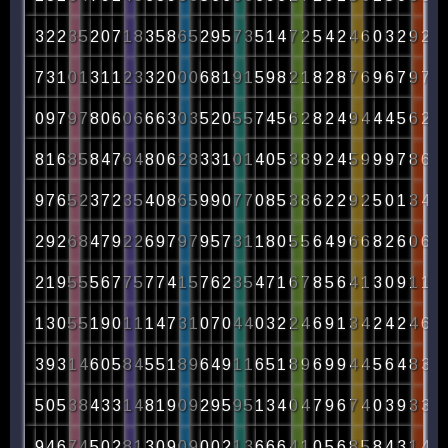
3
2
2
3
5
2
0
7
1
8
3
5
8
6
5
2
9
5
7
3
5
1
4
7
2
5
4
2
4
6
0
3
2
9
2
7
3
1
0
1
3
1
1
2
3
3
2
0
0
0
6
8
1
9
1
5
9
8
2
1
8
2
8
7
6
9
6
7
9
7
0
9
7
9
7
8
0
6
0
6
6
6
3
0
3
5
2
0
5
5
7
4
5
6
2
8
2
4
9
4
4
4
5
6
2
8
1
6
8
5
8
4
7
6
4
8
0
6
2
8
3
3
1
0
1
4
0
5
3
8
9
2
4
5
9
9
9
7
8
6
9
7
6
5
2
3
7
2
3
5
4
0
8
6
5
9
9
0
7
7
0
8
5
3
8
6
2
2
9
2
5
0
1
3
4
2
9
2
6
8
4
7
9
2
2
6
9
7
9
7
9
5
7
3
1
1
8
0
5
5
6
4
9
6
6
8
2
6
0
6
2
1
9
5
5
5
6
7
7
5
7
7
4
1
5
7
6
2
3
5
4
7
1
6
7
8
5
6
4
1
3
0
9
1
1
1
3
0
5
5
1
9
0
1
1
1
4
7
3
1
0
7
0
4
4
0
3
2
2
4
6
9
1
3
4
2
4
2
4
6
3
9
3
1
4
6
0
5
8
4
5
5
1
8
9
6
4
9
1
1
6
5
1
8
9
6
9
9
4
4
5
6
4
8
3
5
0
5
3
8
4
3
3
1
4
8
1
9
0
9
2
9
5
9
5
1
3
4
0
4
7
9
6
7
4
0
3
9
3
3
9
4
6
7
4
5
0
2
8
1
3
0
9
0
9
0
0
2
1
3
6
6
6
4
1
0
5
6
8
5
8
4
3
1
4