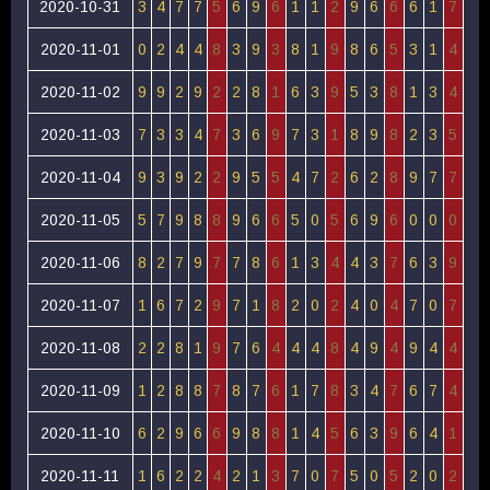
2020-10-31
3
4
7
7
5
6
9
6
1
1
2
9
6
6
6
1
7
2020-11-01
0
2
4
4
8
3
9
3
8
1
9
8
6
5
3
1
4
2020-11-02
9
9
2
9
2
2
8
1
6
3
9
5
3
8
1
3
4
2020-11-03
7
3
3
4
7
3
6
9
7
3
1
8
9
8
2
3
5
2020-11-04
9
3
9
2
2
9
5
5
4
7
2
6
2
8
9
7
7
2020-11-05
5
7
9
8
8
9
6
6
5
0
5
6
9
6
0
0
0
2020-11-06
8
2
7
9
7
7
8
6
1
3
4
4
3
7
6
3
9
2020-11-07
1
6
7
2
9
7
1
8
2
0
2
4
0
4
7
0
7
2020-11-08
2
2
8
1
9
7
6
4
4
4
8
4
9
4
9
4
4
2020-11-09
1
2
8
8
7
8
7
6
1
7
8
3
4
7
6
7
4
2020-11-10
6
2
9
6
6
9
8
8
1
4
5
6
3
9
6
4
1
2020-11-11
1
6
2
2
4
2
1
3
7
0
7
5
0
5
2
0
2