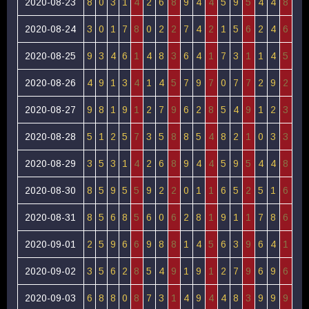
2020-08-23
8
0
3
1
4
2
6
8
9
4
4
5
9
5
4
4
8
2020-08-24
3
0
1
7
8
0
2
2
7
4
2
1
5
6
2
4
6
2020-08-25
9
3
4
6
1
4
8
3
6
4
1
7
3
1
1
4
5
2020-08-26
4
9
1
3
4
1
4
5
7
9
7
0
7
7
2
9
2
2020-08-27
9
8
1
9
1
2
7
9
6
2
8
5
4
9
1
2
3
2020-08-28
5
1
2
5
7
3
5
8
8
5
4
8
2
1
0
3
3
2020-08-29
3
5
3
1
4
2
6
8
9
4
4
5
9
5
4
4
8
2020-08-30
8
5
9
5
5
9
2
2
0
1
1
6
5
2
5
1
6
2020-08-31
8
5
6
8
5
6
0
6
2
8
1
9
1
1
7
8
6
2020-09-01
2
5
9
6
6
9
8
8
1
4
5
6
3
9
6
4
1
2020-09-02
3
5
6
2
8
5
4
9
1
9
1
2
7
9
6
9
6
2020-09-03
6
8
8
0
8
7
3
1
4
9
4
4
8
3
9
9
9