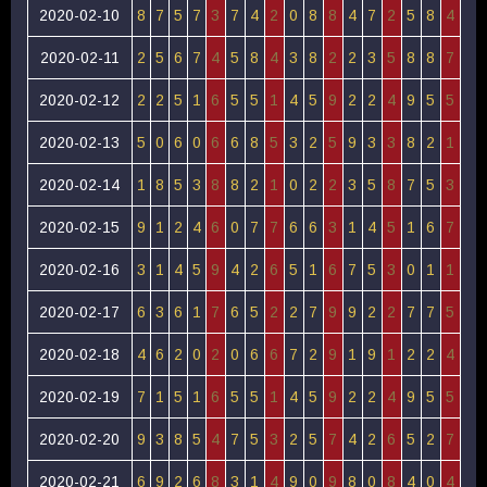
2020-02-10
8
7
5
7
3
7
4
2
0
8
8
4
7
2
5
8
4
2020-02-11
2
5
6
7
4
5
8
4
3
8
2
2
3
5
8
8
7
2020-02-12
2
2
5
1
6
5
5
1
4
5
9
2
2
4
9
5
5
2020-02-13
5
0
6
0
6
6
8
5
3
2
5
9
3
3
8
2
1
2020-02-14
1
8
5
3
8
8
2
1
0
2
2
3
5
8
7
5
3
2020-02-15
9
1
2
4
6
0
7
7
6
6
3
1
4
5
1
6
7
2020-02-16
3
1
4
5
9
4
2
6
5
1
6
7
5
3
0
1
1
2020-02-17
6
3
6
1
7
6
5
2
2
7
9
9
2
2
7
7
5
2020-02-18
4
6
2
0
2
0
6
6
7
2
9
1
9
1
2
2
4
2020-02-19
7
1
5
1
6
5
5
1
4
5
9
2
2
4
9
5
5
2020-02-20
9
3
8
5
4
7
5
3
2
5
7
4
2
6
5
2
7
2020-02-21
6
9
2
6
8
3
1
4
9
0
9
8
0
8
4
0
4