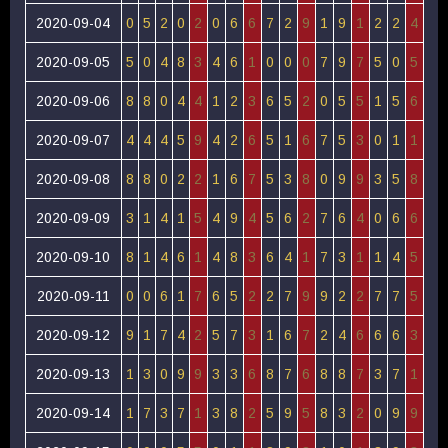
2020-09-04
0
5
2
0
2
0
6
6
7
2
9
1
9
1
2
2
4
2020-09-05
5
0
4
8
3
4
6
1
0
0
0
7
9
7
5
0
5
2020-09-06
8
8
0
4
4
1
2
3
6
5
2
0
5
5
1
5
6
2020-09-07
4
4
4
5
9
4
2
6
5
1
6
7
5
3
0
1
1
2020-09-08
8
8
0
2
2
1
6
7
5
3
8
0
9
9
3
5
8
2020-09-09
3
1
4
1
5
4
9
4
5
6
2
7
6
4
0
6
6
2020-09-10
8
1
4
6
1
4
8
3
6
4
1
7
3
1
1
4
5
2020-09-11
0
0
6
1
7
6
5
2
2
7
9
9
2
2
7
7
5
2020-09-12
9
1
7
4
2
5
7
3
1
6
7
2
4
6
6
6
3
2020-09-13
1
3
0
9
9
3
3
6
8
7
6
8
8
7
3
7
1
2020-09-14
1
7
3
7
1
3
8
2
5
9
5
8
3
2
0
9
9