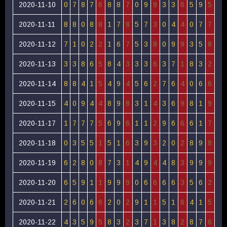
2020-11-10
0
7
8
7
6
8
8
7
0
9
9
3
3
6
5
9
5
2020-11-11
8
8
0
8
8
1
7
8
5
7
3
0
4
4
0
7
7
2020-11-12
7
1
0
2
2
1
6
7
5
3
8
0
9
9
3
5
8
2020-11-13
3
3
8
6
5
8
4
3
3
3
6
3
7
1
8
3
2
2020-11-14
8
8
4
1
5
4
9
4
5
6
2
7
6
4
0
6
6
2020-11-15
4
0
9
4
4
8
9
8
3
1
4
3
6
9
8
1
9
2020-11-17
1
7
7
7
5
6
9
6
1
1
2
9
6
6
6
1
7
2020-11-18
0
3
5
5
1
5
1
6
3
9
3
2
0
2
8
9
8
2020-11-19
6
2
8
0
8
7
3
1
4
9
4
4
8
3
9
9
9
2020-11-20
6
5
9
1
1
9
9
9
0
6
6
6
6
3
5
6
2
2020-11-21
2
6
0
6
6
2
0
2
9
1
1
5
1
6
4
1
5
2020-11-22
4
3
5
9
5
8
3
2
3
7
1
3
8
2
8
7
6