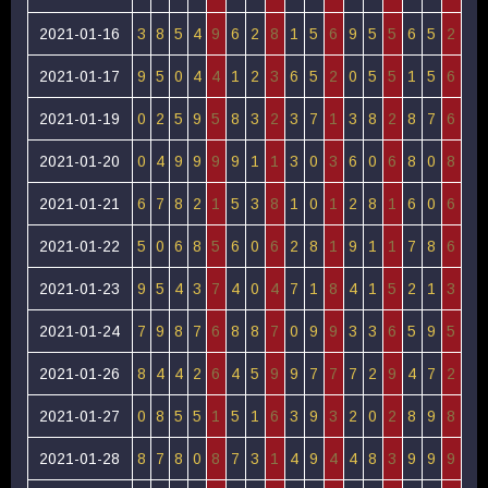
2021-01-16
3
8
5
4
9
6
2
8
1
5
6
9
5
5
6
5
2
2021-01-17
9
5
0
4
4
1
2
3
6
5
2
0
5
5
1
5
6
2021-01-19
0
2
5
9
5
8
3
2
3
7
1
3
8
2
8
7
6
2021-01-20
0
4
9
9
9
9
1
1
3
0
3
6
0
6
8
0
8
2021-01-21
6
7
8
2
1
5
3
8
1
0
1
2
8
1
6
0
6
2021-01-22
5
0
6
8
5
6
0
6
2
8
1
9
1
1
7
8
6
2021-01-23
9
5
4
3
7
4
0
4
7
1
8
4
1
5
2
1
3
2021-01-24
7
9
8
7
6
8
8
7
0
9
9
3
3
6
5
9
5
2021-01-26
8
4
4
2
6
4
5
9
9
7
7
7
2
9
4
7
2
2021-01-27
0
8
5
5
1
5
1
6
3
9
3
2
0
2
8
9
8
2021-01-28
8
7
8
0
8
7
3
1
4
9
4
4
8
3
9
9
9