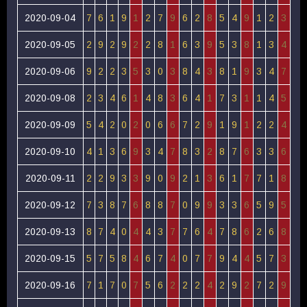
2020-09-04
7
6
1
9
1
2
7
9
6
2
8
5
4
9
1
2
3
2020-09-05
2
9
2
9
2
2
8
1
6
3
9
5
3
8
1
3
4
2020-09-06
9
2
2
3
5
3
0
3
8
4
3
8
1
9
3
4
7
2020-09-08
2
3
4
6
1
4
8
3
6
4
1
7
3
1
1
4
5
2020-09-09
5
4
2
0
2
0
6
6
7
2
9
1
9
1
2
2
4
2020-09-10
4
1
3
6
9
3
4
7
8
3
2
8
7
6
3
3
6
2020-09-11
2
2
9
3
3
9
0
9
2
1
3
6
1
7
7
1
8
2020-09-12
7
3
8
7
6
8
8
7
0
9
9
3
3
6
5
9
5
2020-09-13
8
7
4
0
4
4
3
7
7
6
4
7
8
6
2
6
8
2020-09-15
5
7
5
8
4
6
7
4
0
7
7
9
4
4
5
7
3
2020-09-16
7
1
7
0
7
5
6
2
2
2
4
2
9
2
7
2
9