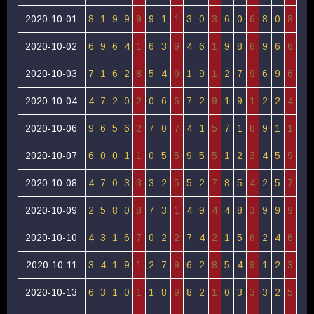
2020-10-01
8
1
9
9
9
9
1
1
3
0
3
6
0
6
8
0
8
2020-10-02
6
9
6
4
1
6
3
9
4
6
1
9
8
8
9
6
6
2020-10-03
7
1
6
2
8
5
4
9
1
9
1
2
7
9
6
9
6
2020-10-04
4
7
2
0
2
0
6
6
7
2
9
1
9
1
2
2
4
2020-10-06
9
6
5
6
2
7
0
7
4
1
5
7
1
8
9
1
1
2020-10-07
6
0
0
1
1
0
5
5
9
5
5
1
2
3
4
5
9
2020-10-08
4
7
0
3
3
3
2
5
5
2
7
8
5
4
2
5
7
2020-10-09
2
5
8
0
8
7
3
1
4
9
4
4
8
3
9
9
9
2020-10-10
4
3
1
6
7
0
2
2
7
4
2
1
5
6
2
4
6
2020-10-11
3
4
1
9
1
2
7
9
6
2
8
5
4
9
1
2
3
2020-10-13
6
3
1
0
1
1
8
9
8
2
1
0
3
3
3
2
5