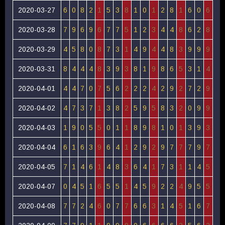
2020-03-27
6
0
8
2
1
5
3
8
1
0
1
2
8
1
6
0
6
2020-03-28
7
9
6
9
6
7
7
5
1
2
3
4
4
8
6
2
8
2020-03-29
4
5
8
0
8
7
3
1
4
9
4
4
8
3
9
9
9
2020-03-31
8
4
4
4
8
3
9
3
8
1
9
8
6
5
3
1
4
2020-04-01
4
4
7
0
7
5
6
2
2
2
4
2
9
2
7
2
9
2020-04-02
4
7
3
7
1
3
8
2
5
9
5
8
3
2
0
9
9
2020-04-03
1
9
0
5
5
0
1
1
8
9
8
1
0
1
3
9
3
2020-04-04
6
1
6
3
9
6
4
1
2
9
2
9
7
7
7
9
7
2020-04-05
7
1
4
6
1
4
8
3
6
4
1
7
3
1
1
4
5
2020-04-07
0
4
5
1
6
5
5
1
4
5
9
2
2
4
9
5
5
2020-04-08
7
7
2
4
6
0
7
7
6
6
3
1
4
5
1
6
7