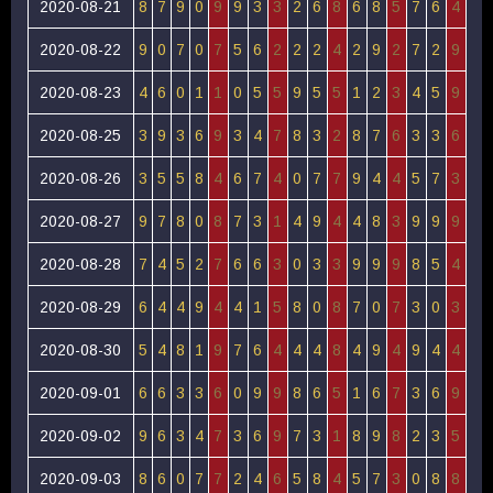
2020-08-21
8
7
9
0
9
9
3
3
2
6
8
6
8
5
7
6
4
2020-08-22
9
0
7
0
7
5
6
2
2
2
4
2
9
2
7
2
9
2020-08-23
4
6
0
1
1
0
5
5
9
5
5
1
2
3
4
5
9
2020-08-25
3
9
3
6
9
3
4
7
8
3
2
8
7
6
3
3
6
2020-08-26
3
5
5
8
4
6
7
4
0
7
7
9
4
4
5
7
3
2020-08-27
9
7
8
0
8
7
3
1
4
9
4
4
8
3
9
9
9
2020-08-28
7
4
5
2
7
6
6
3
0
3
3
9
9
9
8
5
4
2020-08-29
6
4
4
9
4
4
1
5
8
0
8
7
0
7
3
0
3
2020-08-30
5
4
8
1
9
7
6
4
4
4
8
4
9
4
9
4
4
2020-09-01
6
6
3
3
6
0
9
9
8
6
5
1
6
7
3
6
9
2020-09-02
9
6
3
4
7
3
6
9
7
3
1
8
9
8
2
3
5
2020-09-03
8
6
0
7
7
2
4
6
5
8
4
5
7
3
0
8
8