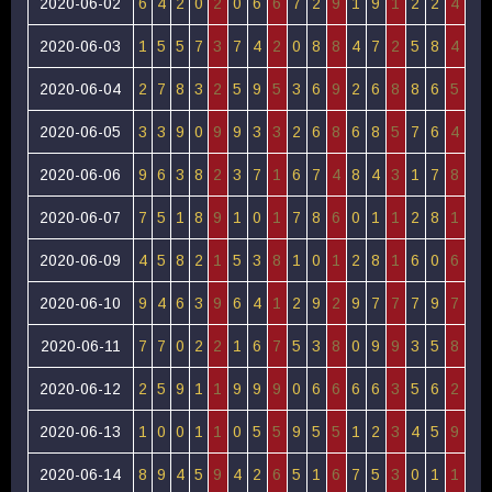
2020-06-02
6
4
2
0
2
0
6
6
7
2
9
1
9
1
2
2
4
2020-06-03
1
5
5
7
3
7
4
2
0
8
8
4
7
2
5
8
4
2020-06-04
2
7
8
3
2
5
9
5
3
6
9
2
6
8
8
6
5
2020-06-05
3
3
9
0
9
9
3
3
2
6
8
6
8
5
7
6
4
2020-06-06
9
6
3
8
2
3
7
1
6
7
4
8
4
3
1
7
8
2020-06-07
7
5
1
8
9
1
0
1
7
8
6
0
1
1
2
8
1
2020-06-09
4
5
8
2
1
5
3
8
1
0
1
2
8
1
6
0
6
2020-06-10
9
4
6
3
9
6
4
1
2
9
2
9
7
7
7
9
7
2020-06-11
7
7
0
2
2
1
6
7
5
3
8
0
9
9
3
5
8
2020-06-12
2
5
9
1
1
9
9
9
0
6
6
6
6
3
5
6
2
2020-06-13
1
0
0
1
1
0
5
5
9
5
5
1
2
3
4
5
9
2020-06-14
8
9
4
5
9
4
2
6
5
1
6
7
5
3
0
1
1