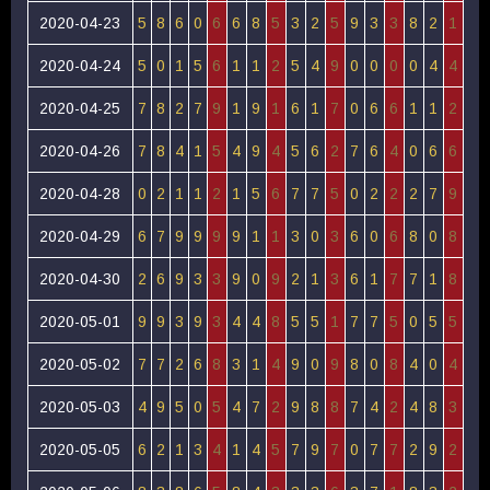
2020-04-23
5
8
6
0
6
6
8
5
3
2
5
9
3
3
8
2
1
2020-04-24
5
0
1
5
6
1
1
2
5
4
9
0
0
0
0
4
4
2020-04-25
7
8
2
7
9
1
9
1
6
1
7
0
6
6
1
1
2
2020-04-26
7
8
4
1
5
4
9
4
5
6
2
7
6
4
0
6
6
2020-04-28
0
2
1
1
2
1
5
6
7
7
5
0
2
2
2
7
9
2020-04-29
6
7
9
9
9
9
1
1
3
0
3
6
0
6
8
0
8
2020-04-30
2
6
9
3
3
9
0
9
2
1
3
6
1
7
7
1
8
2020-05-01
9
9
3
9
3
4
4
8
5
5
1
7
7
5
0
5
5
2020-05-02
7
7
2
6
8
3
1
4
9
0
9
8
0
8
4
0
4
2020-05-03
4
9
5
0
5
4
7
2
9
8
8
7
4
2
4
8
3
2020-05-05
6
2
1
3
4
1
4
5
7
9
7
0
7
7
2
9
2