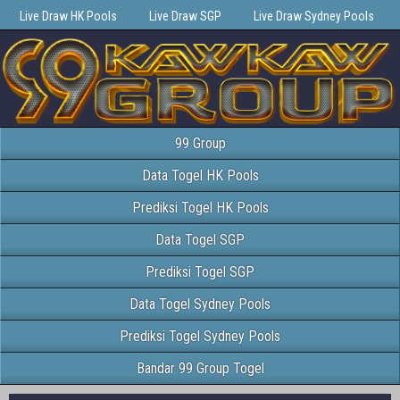
Live Draw HK Pools
Live Draw SGP
Live Draw Sydney Pools
99 Group
Data Togel HK Pools
Prediksi Togel HK Pools
Data Togel SGP
Prediksi Togel SGP
Data Togel Sydney Pools
Prediksi Togel Sydney Pools
Bandar 99 Group Togel