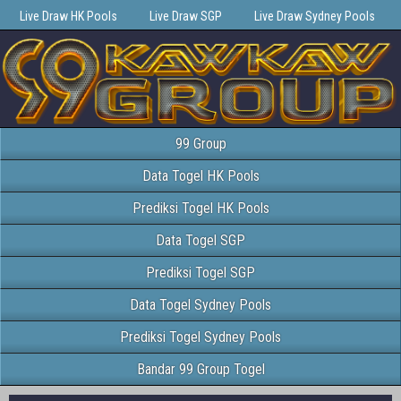
Live Draw HK Pools
Live Draw SGP
Live Draw Sydney Pools
99 Group
Data Togel HK Pools
Prediksi Togel HK Pools
Data Togel SGP
Prediksi Togel SGP
Data Togel Sydney Pools
Prediksi Togel Sydney Pools
Bandar 99 Group Togel