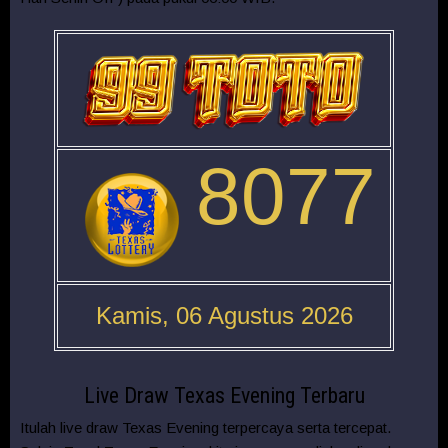
Live Draw Texas Evening Terbaru
Itulah live draw Texas Evening terpercaya serta tercepat.