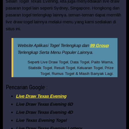
Selain Togel Texas Evening, kita juga menyediakan live draw
pasaran togel lain seperti Sydney, Singapore, Hongkong dan
pasaran togel terlengkap lainnya. teman-teman dapat memilih
live draw togel lainnya melalui menu yang kami sediakan di
situs ini.
Website Aplikasi Togel Terlengkap dan
99 Group
Terlengkap Serta Menu Populer Lainnya.
Seperti Live Draw Togel, Data Togel, Paito Warna,
Statistik Togel, Result Togel, Keluaran Togel, Prize
Togel, Rumus Togel & Masih Banyak Lagi.
Pencarian Google :
Live Draw Texas Evening
Live Draw Texas Evening 6D
Live Draw Texas Evening 4D
Live Texas Evening Togel
Live Draw Texas Evening Lottery