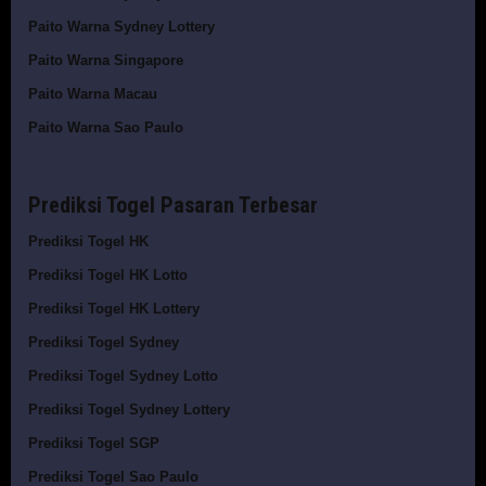
Paito Warna Sydney Lottery
Paito Warna Singapore
Paito Warna Macau
Paito Warna Sao Paulo
Prediksi Togel Pasaran Terbesar
Prediksi Togel HK
Prediksi Togel HK Lotto
Prediksi Togel HK Lottery
Prediksi Togel Sydney
Prediksi Togel Sydney Lotto
Prediksi Togel Sydney Lottery
Prediksi Togel SGP
Prediksi Togel Sao Paulo