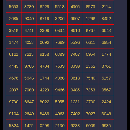
5653
3780
6229
5518
4305
8573
2114
2685
9040
8719
3206
6607
1298
8452
3818
4741
2309
0834
9610
8767
6643
1474
4053
0692
7699
5596
6611
6984
0121
7215
9158
6389
7487
0954
1774
4449
9708
4704
7639
0399
1362
8761
4678
5648
1744
4988
3818
7540
6157
2037
7080
4223
9466
0485
7353
0567
9730
6647
8022
5955
1231
2700
2424
9104
2649
8489
4963
7402
7027
5046
5824
1425
0298
2130
6233
6009
6935