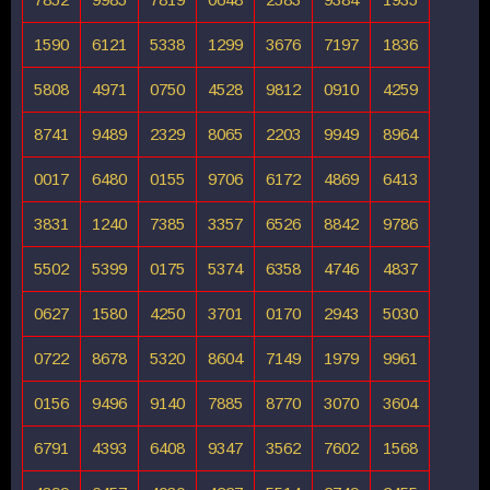
1590
6121
5338
1299
3676
7197
1836
5808
4971
0750
4528
9812
0910
4259
8741
9489
2329
8065
2203
9949
8964
0017
6480
0155
9706
6172
4869
6413
3831
1240
7385
3357
6526
8842
9786
5502
5399
0175
5374
6358
4746
4837
0627
1580
4250
3701
0170
2943
5030
0722
8678
5320
8604
7149
1979
9961
0156
9496
9140
7885
8770
3070
3604
6791
4393
6408
9347
3562
7602
1568