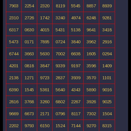
7903
2254
2320
8119
5545
8857
8939
2310
2726
1742
3240
4974
6248
9281
6317
0630
4015
5431
5138
9641
3418
5473
0171
7895
0724
3840
3962
2916
6744
3663
5630
7002
6638
1605
0294
4201
0818
3847
9339
9197
3596
1409
2138
1271
9723
2837
3939
3570
1101
6390
1545
5361
5640
4343
5890
9016
2816
3768
3260
6802
2267
3926
9025
9669
6673
2171
0796
8117
7302
1504
2202
9793
6150
1524
7144
9270
8315