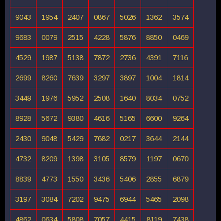
9043
1954
2407
0867
5026
1362
3574
9683
0079
2515
4228
5876
8850
0469
4529
1987
5138
7872
2736
4391
7116
2699
8260
7639
3297
3897
1004
1814
3449
1976
5952
2508
1640
8034
0752
8928
5672
9380
4616
5165
6600
9264
2430
9048
5429
7682
0217
3644
2144
4732
8209
1398
3105
8579
1197
0670
8839
4773
1550
3436
5406
2855
6879
3197
3084
7202
9475
6944
5465
2098
4862
0634
5808
7057
4415
8119
7438