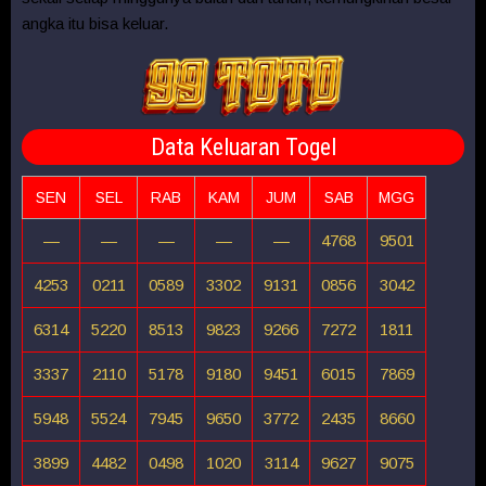
angka itu bisa keluar.
Data Keluaran Togel
SEN
SEL
RAB
KAM
JUM
SAB
MGG
—
—
—
—
—
4768
9501
4253
0211
0589
3302
9131
0856
3042
6314
5220
8513
9823
9266
7272
1811
3337
2110
5178
9180
9451
6015
7869
5948
5524
7945
9650
3772
2435
8660
3899
4482
0498
1020
3114
9627
9075