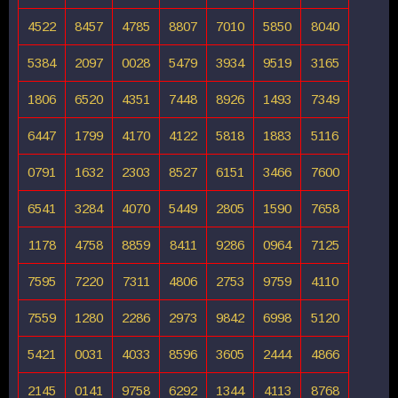
4522
8457
4785
8807
7010
5850
8040
5384
2097
0028
5479
3934
9519
3165
1806
6520
4351
7448
8926
1493
7349
6447
1799
4170
4122
5818
1883
5116
0791
1632
2303
8527
6151
3466
7600
6541
3284
4070
5449
2805
1590
7658
1178
4758
8859
8411
9286
0964
7125
7595
7220
7311
4806
2753
9759
4110
7559
1280
2286
2973
9842
6998
5120
5421
0031
4033
8596
3605
2444
4866
2145
0141
9758
6292
1344
4113
8768