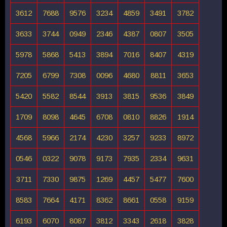
3612
7688
9576
3234
4859
3491
3782
3633
3744
0949
2346
4387
0807
3505
5978
5868
5413
3894
7016
8407
4319
7205
6799
7308
0096
4680
8811
3653
5420
5582
8544
3913
3815
9536
3849
1709
8098
4645
6708
0810
8826
1914
4568
5966
2174
4230
3257
9233
8972
0546
0322
9078
9173
7935
2334
9631
3711
7330
9875
1269
4457
5477
7600
8583
7664
4171
8362
8661
0558
9159
6193
6070
8087
3812
3343
2618
3828