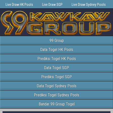
Live Draw HK Pools
Live Draw SGP
Live Draw Sydney Pools
99 Group
Data Togel HK Pools
Prediksi Togel HK Pools
Data Togel SGP
Prediksi Togel SGP
Data Togel Sydney Pools
Prediksi Togel Sydney Pools
Bandar 99 Group Togel