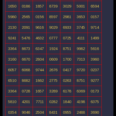
1650
0186
1857
8739
3029
5001
6594
5980
2565
0156
8597
2981
3653
0157
2130
2091
9616
9029
6933
3745
9714
9241
5476
4632
0777
0725
4111
1499
3364
8673
6347
1924
8751
9982
5616
3160
6670
2804
0609
1700
7313
3960
6057
6068
9744
2676
0417
9720
0237
6510
8682
1862
2775
0263
8751
9277
3364
0728
1657
3289
6178
6369
0173
5810
4201
7711
0282
1840
4198
6375
0354
9046
2504
8431
0955
2488
3690