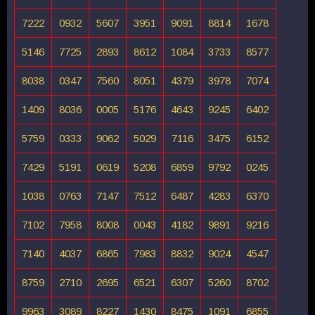
7222
0932
5607
3951
9091
8814
1678
5146
7725
2893
8612
1084
3733
8577
8038
0347
7560
8051
4379
3978
7074
1409
8036
0005
5176
4643
9245
6402
5759
0333
9062
5029
7116
3475
6152
7429
5191
0619
5208
6859
9792
0245
1038
0763
7147
7512
6487
4283
6370
7102
7958
8008
0043
4182
9891
9216
7140
4037
6865
7983
8832
9024
4547
8759
2710
2695
6521
6307
5260
8702
9963
3089
8227
1430
8475
1091
6855