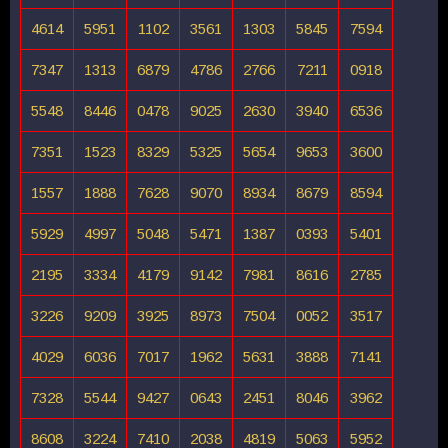
4614
5951
1102
3561
1303
5845
7594
7347
1313
6879
4786
2766
7211
0918
5548
8446
0478
9025
2630
3940
6536
7351
1523
8329
5325
5654
9653
3600
1557
1888
7628
9070
8934
8679
8594
5929
4997
5048
5471
1387
0393
5401
2195
3334
4179
9142
7981
8616
2785
3226
9209
3925
8973
7504
0052
3517
4029
6036
7017
1962
5631
3888
7141
7328
5544
9427
0643
2451
8046
3962
8608
3224
7410
2038
4819
5063
5952