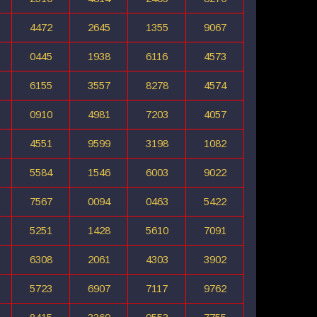
4472
2645
1355
9067
0445
1938
6116
4573
6155
3557
8278
4574
0910
4981
7203
4057
4551
9599
3198
1082
5584
1546
6003
9022
7567
0094
0463
5422
5251
1428
5610
7091
6308
2061
4303
3902
5723
6907
7117
9762