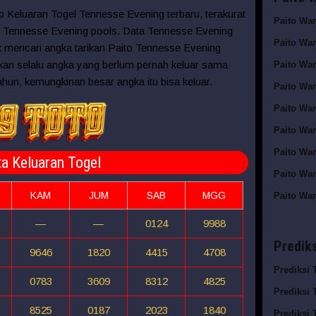
 Keluaran Togel Tennesse Evening terbaru, terakurat
Paito Wa
us Tennesse Evening pools. Data Tennesse Evening
Paito Wa
 mencari angka tarikan Paito Tennesse Evening
atikan selalu angka yang berlum pernah keluar sama
Paito Wa
ahun, kemungkinan besar angka itu bisa keluar.
Paito Wa
Paito War
Paito War
Paito Wa
a Keluaran Togel
Paito Wa
KAM
JUM
SAB
MGG
Paito Wa
—
—
0124
9988
Prediks
9646
1820
4415
4708
Prediksi 
0783
3609
8312
4825
Prediksi 
8525
0187
2023
1840
Prediksi 