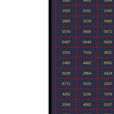
1685
4001
5384
1563
3161
2180
2985
3276
3690
5570
3805
5872
6497
8944
5603
2101
7104
2821
1493
4402
9091
9228
2984
4424
8772
3315
2207
4291
1106
7978
2356
4082
0137