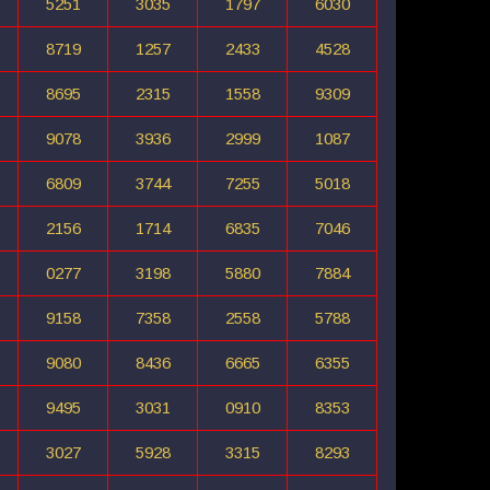
5251
3035
1797
6030
8719
1257
2433
4528
8695
2315
1558
9309
9078
3936
2999
1087
6809
3744
7255
5018
2156
1714
6835
7046
0277
3198
5880
7884
9158
7358
2558
5788
9080
8436
6665
6355
9495
3031
0910
8353
3027
5928
3315
8293