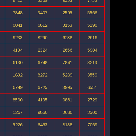
8415
3369
9553
7755
7848
3407
2595
5566
6041
6812
3153
5190
9233
8290
6238
2616
4134
2324
2656
5904
6130
6748
7841
3213
1832
8272
5289
3559
6749
6725
3995
6551
8590
4195
0861
2729
1267
9860
3680
3500
5226
6463
8138
7069