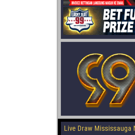
Live Draw Mississauga 