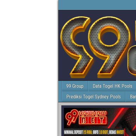
99 Group
Data Togel HK Pools
Prediksi Togel Sydney Pools
Ba