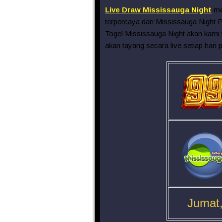
Live Draw Mississauga Night
me
terpercaya dari Mississauga Night 
Togel Mississauga Night akan kami
akan tayang secara live setiap hari