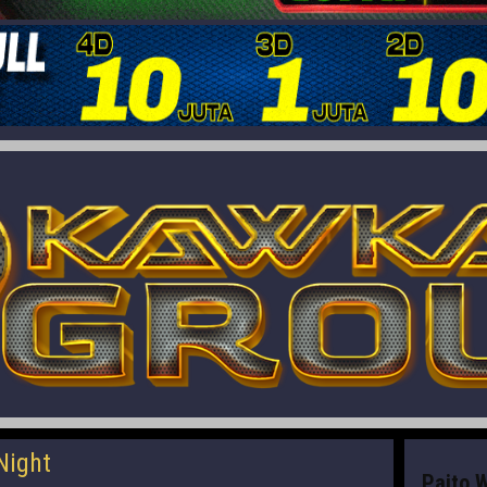
Night
Paito 