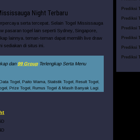
Prediksi 
ississauga Night Terbaru
Prediksi 
terpercaya serta tercepat. Selain Togel Mississauga
Prediksi 
aw pasaran togel lain seperti Sydney, Singapore,
kap lainnya. teman-teman dapat memilih live draw
Prediksi 
 sediakan di situs ini.
Prediksi 
Prediksi 
ngkap dan
99 Group
Terlengkap Serta Menu
Data Togel, Paito Warna, Statistik Togel, Result Togel,
ogel, Prize Togel, Rumus Togel & Masih Banyak Lagi.
ht
6D
4D