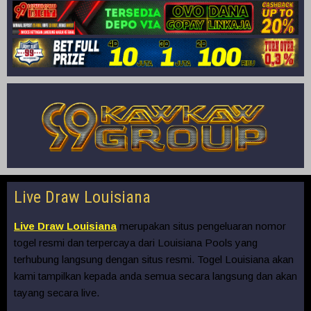
Live Draw Louisiana
Live Draw Louisiana
merupakan situs pengeluaran nomor
togel resmi dan terpercaya dari Louisiana Pools yang
terhubung langsung dengan situs resmi. Togel Louisiana akan
kami tampilkan kepada anda semua secara langsung dan akan
tayang secara live.