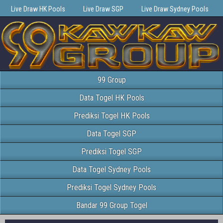
Live Draw HK Pools
Live Draw SGP
Live Draw Sydney Pools
99 Group
Data Togel HK Pools
Prediksi Togel HK Pools
Data Togel SGP
Prediksi Togel SGP
Data Togel Sydney Pools
Prediksi Togel Sydney Pools
Bandar 99 Group Togel