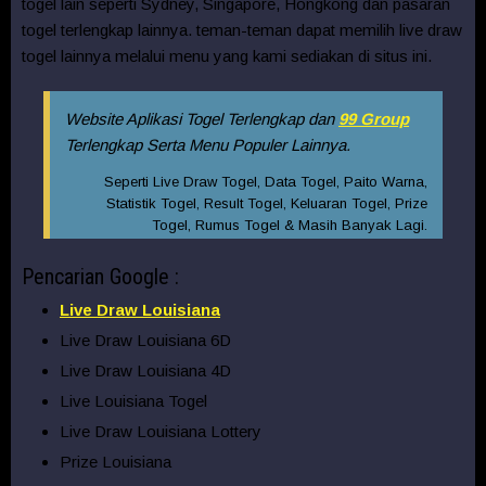
togel lain seperti Sydney, Singapore, Hongkong dan pasaran
togel terlengkap lainnya. teman-teman dapat memilih live draw
togel lainnya melalui menu yang kami sediakan di situs ini.
Website Aplikasi Togel Terlengkap dan
99 Group
Terlengkap Serta Menu Populer Lainnya.
Seperti Live Draw Togel, Data Togel, Paito Warna,
Statistik Togel, Result Togel, Keluaran Togel, Prize
Togel, Rumus Togel & Masih Banyak Lagi.
Pencarian Google :
Live Draw Louisiana
Live Draw Louisiana 6D
Live Draw Louisiana 4D
Live Louisiana Togel
Live Draw Louisiana Lottery
Prize Louisiana