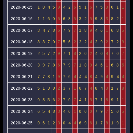
2020-06-15
1
8
4
5
9
4
2
6
5
1
6
7
5
3
0
1
1
2020-06-16
1
1
6
0
6
6
8
5
3
2
5
9
3
3
8
2
1
2020-06-17
3
4
7
8
6
7
9
7
1
8
9
4
6
1
6
8
5
2020-06-18
3
3
7
0
7
5
6
2
2
2
4
2
9
2
7
2
9
2020-06-19
2
5
7
2
9
7
1
8
2
0
2
4
0
4
7
0
7
2020-06-20
3
9
7
8
6
7
9
7
1
8
9
4
6
1
6
8
5
2020-06-21
7
7
8
1
9
7
6
4
4
4
8
4
9
4
9
4
4
2020-06-22
5
1
3
8
2
3
7
1
6
7
4
8
4
3
1
7
8
2020-06-23
0
8
5
6
2
7
0
7
4
1
5
7
1
8
9
1
1
2020-06-24
6
5
4
8
3
4
6
1
0
0
0
7
9
7
5
0
5
2020-06-25
0
6
1
2
3
0
4
4
6
9
6
1
7
8
1
9
1