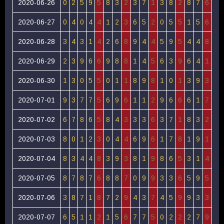
2020-06-26
0
2
5
9
5
8
3
2
3
7
1
3
8
2
8
7
6
2020-06-27
0
4
0
4
4
1
2
3
6
5
2
0
5
5
1
5
6
2020-06-28
3
4
3
1
4
2
6
8
9
4
4
5
9
5
4
4
8
2020-06-29
2
3
9
6
6
9
8
8
1
4
5
6
3
9
6
4
1
2020-06-30
1
3
0
5
5
0
1
1
8
9
8
1
0
1
3
9
3
2020-07-01
9
3
7
7
5
6
9
6
1
1
2
9
6
6
6
1
7
2020-07-02
6
7
8
6
5
8
4
3
3
3
6
3
7
1
8
3
2
2020-07-03
8
0
1
2
3
0
4
4
6
9
6
1
7
8
1
9
1
2020-07-04
8
3
4
4
8
3
9
3
8
1
9
8
6
5
3
1
4
2020-07-05
8
7
8
7
6
8
8
7
0
9
9
3
3
6
5
9
5
2020-07-06
3
8
7
1
8
7
2
9
4
3
7
4
5
9
9
3
3
2020-07-07
6
5
1
1
2
1
5
6
7
7
5
0
2
2
2
7
9