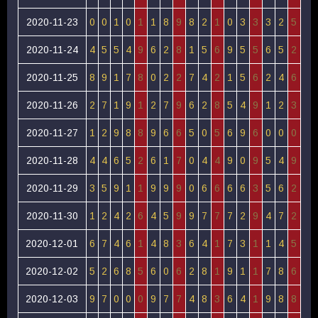
2020-11-23
0
0
1
0
1
1
8
9
8
2
1
0
3
3
3
2
5
2020-11-24
4
5
5
4
9
6
2
8
1
5
6
9
5
5
6
5
2
2020-11-25
8
9
1
7
8
0
2
2
7
4
2
1
5
6
2
4
6
2020-11-26
2
7
1
9
1
2
7
9
6
2
8
5
4
9
1
2
3
2020-11-27
1
2
9
8
8
9
6
6
5
0
5
6
9
6
0
0
0
2020-11-28
4
4
6
5
2
6
1
7
0
4
4
9
0
9
5
4
9
2020-11-29
3
5
9
1
1
9
9
9
0
6
6
6
6
3
5
6
2
2020-11-30
1
2
4
2
6
4
5
9
9
7
7
7
2
9
4
7
2
2020-12-01
6
7
4
6
1
4
8
3
6
4
1
7
3
1
1
4
5
2020-12-02
5
2
6
8
5
6
0
6
2
8
1
9
1
1
7
8
6
2020-12-03
9
7
0
0
0
9
7
7
4
8
3
6
4
1
9
8
8