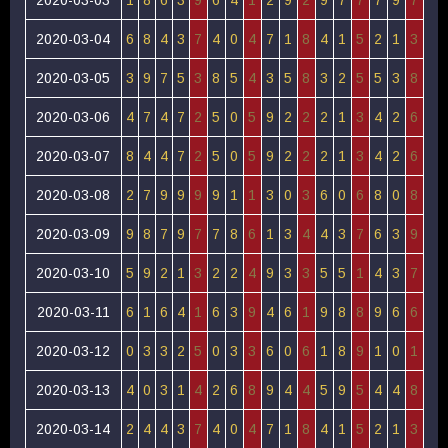
2020-03-04
6
8
4
3
7
4
0
4
7
1
8
4
1
5
2
1
3
2020-03-05
3
9
7
5
3
8
5
4
3
5
8
3
2
5
5
3
8
2020-03-06
4
7
4
7
2
5
0
5
9
2
2
2
1
3
4
2
6
2020-03-07
8
4
4
7
2
5
0
5
9
2
2
2
1
3
4
2
6
2020-03-08
2
7
9
9
9
9
1
1
3
0
3
6
0
6
8
0
8
2020-03-09
9
8
7
9
7
7
8
6
1
3
4
4
3
7
6
3
9
2020-03-10
5
9
2
1
3
2
2
4
9
3
3
5
5
1
4
3
7
2020-03-11
6
1
6
4
1
6
3
9
4
6
1
9
8
8
9
6
6
2020-03-12
0
3
3
2
5
0
3
3
6
0
6
1
8
9
1
0
1
2020-03-13
4
0
3
1
4
2
6
8
9
4
4
5
9
5
4
4
8
2020-03-14
2
4
4
3
7
4
0
4
7
1
8
4
1
5
2
1
3