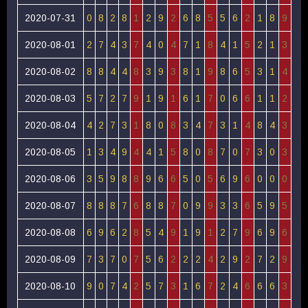
2020-07-31
0
8
2
8
1
2
9
2
6
8
5
5
6
2
1
8
9
2020-08-01
2
7
4
3
7
4
0
4
7
1
8
4
1
5
2
1
3
2020-08-02
8
8
4
4
8
3
9
3
8
1
9
8
6
5
3
1
4
2020-08-03
5
7
2
7
9
1
9
1
6
1
7
0
6
6
1
1
2
2020-08-04
4
2
7
3
1
8
0
8
3
4
7
3
1
4
8
4
3
2020-08-05
1
3
4
9
4
4
1
5
8
0
8
7
0
7
3
0
3
2020-08-06
3
5
9
8
8
9
6
6
5
0
5
6
9
6
0
0
0
2020-08-07
8
8
8
7
6
8
8
7
0
9
9
3
3
6
5
9
5
2020-08-08
6
9
6
2
8
5
4
9
1
9
1
2
7
9
6
9
6
2020-08-09
7
3
7
0
7
5
6
2
2
2
4
2
9
2
7
2
9
2020-08-10
9
0
7
4
2
5
7
3
1
6
7
2
4
6
6
6
3