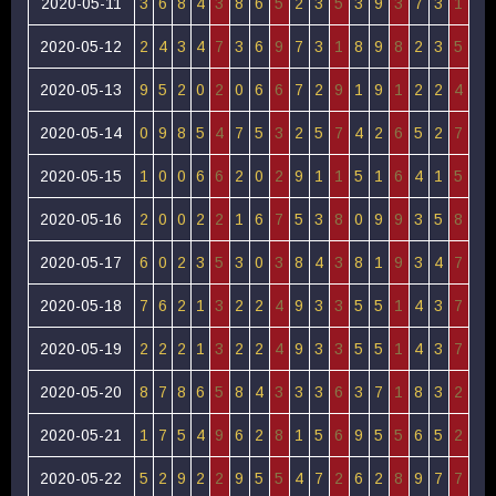
2020-05-11
3
6
8
4
3
8
6
5
2
3
5
3
9
3
7
3
1
2020-05-12
2
4
3
4
7
3
6
9
7
3
1
8
9
8
2
3
5
2020-05-13
9
5
2
0
2
0
6
6
7
2
9
1
9
1
2
2
4
2020-05-14
0
9
8
5
4
7
5
3
2
5
7
4
2
6
5
2
7
2020-05-15
1
0
0
6
6
2
0
2
9
1
1
5
1
6
4
1
5
2020-05-16
2
0
0
2
2
1
6
7
5
3
8
0
9
9
3
5
8
2020-05-17
6
0
2
3
5
3
0
3
8
4
3
8
1
9
3
4
7
2020-05-18
7
6
2
1
3
2
2
4
9
3
3
5
5
1
4
3
7
2020-05-19
2
2
2
1
3
2
2
4
9
3
3
5
5
1
4
3
7
2020-05-20
8
7
8
6
5
8
4
3
3
3
6
3
7
1
8
3
2
2020-05-21
1
7
5
4
9
6
2
8
1
5
6
9
5
5
6
5
2
2020-05-22
5
2
9
2
2
9
5
5
4
7
2
6
2
8
9
7
7