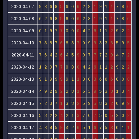
2020-04-07
9
8
6
8
5
6
0
6
2
8
1
9
1
1
7
8
6
2020-04-08
6
2
6
8
5
6
0
6
2
8
1
9
1
1
7
8
6
2020-04-09
0
1
9
7
7
0
0
0
4
2
6
1
1
2
9
2
2
2020-04-10
7
3
8
7
6
8
8
7
0
9
9
3
3
6
5
9
5
2020-04-11
7
6
4
2
6
4
5
9
9
7
7
7
2
9
4
7
2
2020-04-12
1
2
9
7
7
0
0
0
4
2
6
1
1
2
9
2
2
2020-04-13
9
1
9
9
9
9
1
1
3
0
3
6
0
6
8
0
8
2020-04-14
4
9
2
9
2
2
8
1
6
3
9
5
3
8
1
3
4
2020-04-15
7
2
3
7
1
3
8
2
5
9
5
8
3
2
0
9
9
2020-04-16
5
3
2
2
4
2
1
3
7
0
7
5
0
5
2
0
2
2020-04-17
4
8
4
5
9
4
2
6
5
1
6
7
5
3
0
1
1